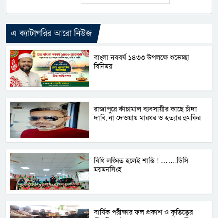
এ ক্যাটাগরির আরো নিউজ
বাংলা নববর্ষ ১৪৩৩ উপলক্ষে শুভেচ্ছা
বিনিময়
রাজাপুরে কাঁচামাল ব্যবসায়ীর কাছে চাঁদা
দাবি, না দেওয়ায় মারধর ও হত্যার হুমকির
বিধি লঙ্ঘিত হলেই শাস্তি ! …….ডিসি
ময়মনসিংহ
বার্ষিক পরীক্ষার ফল প্রকাশ ও কৃতিত্বের