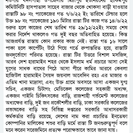
নওগাঁর বদলগাছী উপজেলার মিঠাপুর ইউনিয়নের হাকিমপুর
কমিউনিটি হাসপাতাল সাহেব বাজার থেকে খোকসা বাড়ী যাওয়ার
রাস্তাটি ৯৮ নং প্যাকেজের গত ৭/৬/২২ ইং তারিখে টেন্ডার হলে
উক্ত ৯৮ নং প্যাকেজের ১৯০ মিটার রাস্তা টির কাজ গত ১৪/৬/২২
শুরুর হলে কাজের শেষ তারিখ গত ২৯/১২/২২ইং সময়ে শেষ
করার নির্দেশ থাকলেও গত দুই বছর অতিবাহিত হয়েছে। কিন্ত
আজপ্রর্যন্ত রাস্তায় কোন প্রকার কাজ নেই। রাস্তা গত ১৬ সালে
পাকা হলে কার্পেটিং উঠে গিয়ে গর্তে রুপান্তরিত হয়ে, রাস্তাটি
জনদূর্ভোগে পরিনত হয়েছে। রাস্তা টির উত্তরে বিশাল মসজিদ,
আরব দেশ হারামাইন শহর থেকে ইসলাম ধর্ম প্রচারে আসা সেই
যুগের সাধক বাঘের পিঠে আসা পীরে কামির আরবে কেবলা
হাজিউল হারামাইন সৈয়দ জয়নাল আবেদিন রহঃ এর মাজার ও
এতিম খানা মাদ্রাসা, এবং উক্ত গ্রামে অবসরে আসা একজন যুগ্ম
সচিব, একজন চিটাগং মেডিকেল কলেজের সহকারী অধ্যক্ষ,
একজন গাইনি চিকিৎসকের বাড়ি, রাজশাহী গর্ভমেন্ট কলেজের
অধ্যক্ষের বাড়ি, দুই জন প্রকৌশলীর বাড়ি, ঢাকা সরকারি কলেজের
প্রভাষকের বাড়ি সহ বিভিন্ন দপ্তরের সরকারি আধাসরকারী
কর্মকর্তার বাড়ি রয়েছে, দেশের নাম করা প্রচারিত ইনতেফা
কোম্পানির মালিকের শশুর বাড়ি মর্মে রাস্তা টি জনগুরুত্বপূর্ণ বলে
মনে করেন সরেজমিনে প্রত্যক্ষ পরোক্ষভাবে ভাবে জানা যায়।