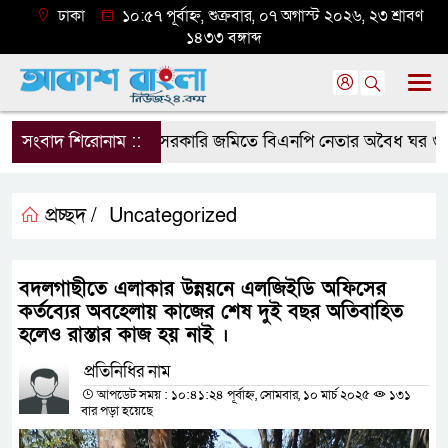
ঢাকা
১০:৫৭ পূর্বাহ্ন, শুক্রবার, ০৭ অগাস্ট ২০২৬, ২৩ শ্রাবণ
১৪৩৩ বঙ্গাব্দ
সংবাদ শিরোনাম ::
সরকারি জমিতে বিএনপি নেতার অবৈধ ঘর গুঁড়িয়ে
প্রচ্ছদ /
Uncategorized
বদলগাছীতে এলাকার উন্নয়নে এলজিইডি অফিসের
কর্তব্যের অবহেলায় কাজের শেষ দুই বছর অতিবাহিত
হলেও রাস্তার কাজ হয় নাই ।
প্রতিনিধির নাম
আপডেট সময় : ১০:৪১:২৪ পূর্বাহ্ন, সোমবার, ১০ মার্চ ২০২৫
১৩১
বার পড়া হয়েছে