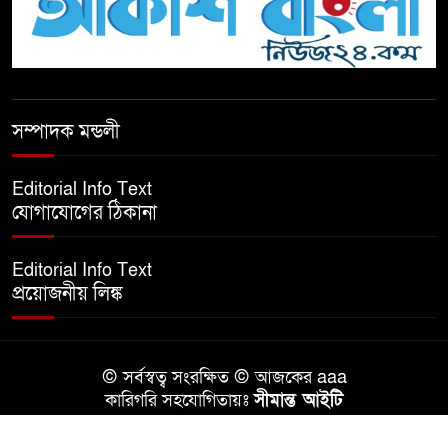
টিকটকে অশালীন কনটেন্ট ও অনলাইন
হয়রানির অভিযোগে ব্রাহ্মণবাড়িয়ায়
উদ্বেগ
বেতাগীতে ঈদুল আজহা উপলক্ষে
সম্পাদক মন্ডলী
কুরবানির গরু দান, দুস্থদের মাঝে মাংস
বিতরণ
Editorial Info Text
যোগাযোগের ঠিকানা
ঈদের নামাজ শেষ না হতে হতেই
হামলা – আহত ৬
Editorial Info Text
প্রয়োজনীয় লিঙ্ক
বরগুনায় তিন দিনব্যাপী প্রপোজাল
রাইটিং প্রশিক্ষণের উদ্বোধন
© সর্বস্বত্ব সংরক্ষিত © আজকের aaa
বিনামূল্যে বীজ ও রাসায়নিক সার
কারিগরি সহযোগিতায়ঃ
সীমান্ত আইটি
বিতরণ কর্মসূচির উদ্বোধন