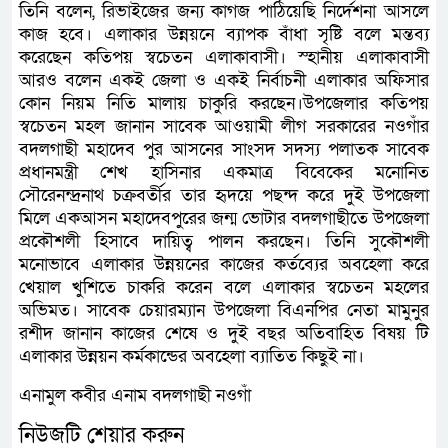
তিনি বলেন, রিভাইজের জন্য কাগজ পাঠিয়েছি নির্দেশনা আসলে
কাজ হবে। এলাকার উন্নয়নে ব্যাপক বাঁধা সৃষ্টি বলে মন্তব্য
করেছেন কতিপয় স্বচেতন এলাকাবাসী। স্হানীয় এলাকাবাসী
আরও বলেন একই জেলা ও একই নির্বাচনী এলাকার অফিসার
কোন নিয়ম নিতি মালায় চাকুরি করছেন।উপজেলার কতিপয়
স্বচেতন মহল জানান সাবেক আওয়ামী লীগ সরকারের নওগাঁর
বদলগাছী মহাদেব পুর আসনের সাংসদ সদস্য পলাতক সাবেক
প্রধানমন্ত্রী শেখ হাসিনার একমাত্র বিবেকের মনোনিত
সৌরেনন্দ্রনাথ চক্রবর্তীর তার হৃদয়ে পছন্দ করে দুই উপজেলা
মিলে একআসন মহাদেবপুরের জন্ম ভোটার বদলগাছীতে উপজেলা
প্রকৌশলী হিসাবে দায়িত্ব পালন করছেন। তিনি সুকৌশলী
মনোভাবে এলাকার উন্নয়নের কাজের কর্তব্যের অবহেলা করে
খেয়াল খুশিতে চাকরি করেন বলে এলাকার স্বচেতন মহলের
অভিমত। সাবেক চেয়ারম্যান উপজেলা বিএনপির নেতা মামুনুর
রশীদ জানান কাজের শেষে ও দুই বছর অতিবাহিত বিষয় টি
এলাকার উন্নয়ন কর্মকান্ডের অবহেলা ব্যাতিত কিছুই না।
এনামুল কবীর এনাম বদলগাছী নওগাঁ
নিউজটি শেয়ার করুন