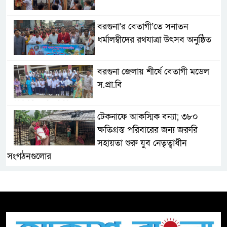
বরগুনা’র বেতাগী’তে সনাতন
ধর্মালম্বীদের রথযাত্রা উৎসব অনুষ্ঠিত
বরগুনা জেলায় শীর্ষে বেতাগী মডেল
স.প্রা.বি
টেকনাফে আকস্মিক বন্যা; ৩৮০
ক্ষতিগ্রস্ত পরিবারের জন্য জরুরি
সহায়তা শুরু যুব নেতৃত্বাধীন
সংগঠনগুলোর
সচেতন প্রজন্ম গড়ার লক্ষ্যে বেতাগীতে
দুর্নীতি বিরোধী বিতর্ক