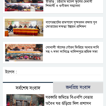
স্বীকৃতি : চট্টগ্রাম মডেল স্কুলের মেধাবী
শিক্ষার্থী ও গুণীজন সম্মাননা
বাগেরহাটের রামপালে সুন্দরবন রক্ষায় যুব
ফোরামের দক্ষতা উন্নয়ন প্রশিক্ষণ
সোনালী আঁশের গৌরব ফিরিয়ে আনার দাবি
সহ ৭ দফা দাবিতে খালিশপুরে শ্রমিক সভা
ট্যাগস :
জনপ্রিয় সংবাদ
সর্বশেষ সংবাদ
সরকারি জমিতে বিএনপি নেতার
অবৈধ ঘর গুঁড়িয়ে দিল প্রশাসন