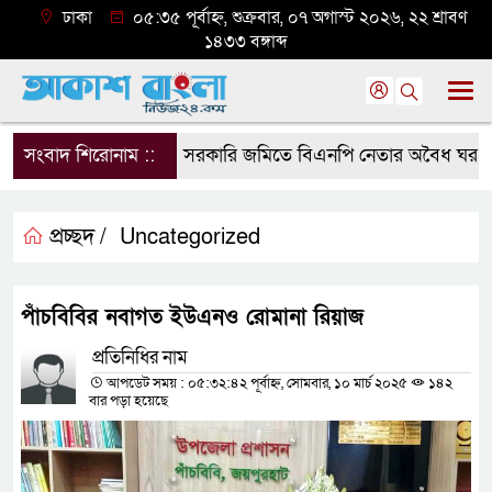
ঢাকা
০৫:৩৫ পূর্বাহ্ন, শুক্রবার, ০৭ অগাস্ট ২০২৬, ২২ শ্রাবণ
১৪৩৩ বঙ্গাব্দ
সংবাদ শিরোনাম ::
সরকারি জমিতে বিএনপি নেতার অবৈধ ঘর গুঁড়িয়ে
প্রচ্ছদ /
Uncategorized
পাঁচবিবির নবাগত ইউএনও রোমানা রিয়াজ
প্রতিনিধির নাম
আপডেট সময় : ০৫:৩২:৪২ পূর্বাহ্ন, সোমবার, ১০ মার্চ ২০২৫
১৪২
বার পড়া হয়েছে