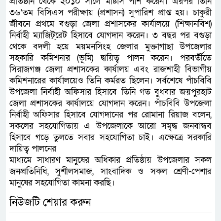
প্রতিষ্ঠান থেকে ২০১০ সালে মার্ষ্টাস পাশ করেন। এরপর তিনি
৩৬’তম বিসিএস পরীক্ষায় (প্রশাসন) সুপারিশ প্রাপ্ত হয়। চাকুরী
জীবনে প্রথমে বগুড়া জেলা প্রশাসকের কার্যালয়ে (শিক্ষানবিশ)
নির্বাহী ম্যাজিট্্েরট হিসাবে যোগদান করেন। ৩ বছর পর বগুড়া
থেকে বদলী হয়ে ময়মনসিংহ জেলার মুক্তাগাছা উপজেলার
সহকারি কমিশনার (ভূমি) দ্বায়িত্ব পালন করেন। পরবর্তীতে
সিরাজগঞ্জ জেলা প্রশাসকের কার্যালয় এবং রাজশাহী বিভাগীয়
কমিশনারের কার্যালয়েও তিনি কর্মরত ছিলেন। সর্বশেষে পাঁচবিবি
উপজেলা নির্বাহী অফিসার হিসাবে তিনি গত বুধবার জয়পুরহাট
জেলা প্রশাসকের কার্যালয়ে যোগদান করেন। পাঁচবিবি উপজেলা
নির্বাহী অফিসার হিসাবে যোগদানের পর রোমানা রিয়াজ বলেন,
সকলের সহযোগিতায় এ উপজেলাকে আরো সমৃদ্ধ জনবান্ধব
হিসাবে গড়ে তুলতে সবার সহযোগিতা চাই। এক্ষেত্রে সরকারি
দায়িত্ব পালনের
মাধ্যমে সাধারণ মানুষের অধিকার প্রতিষ্ঠায় উপজেলার সকল
জনপ্রতিনিধি, সুশীলসমাজ, সাংবাদিক ও সকল শ্রেণী-পেশার
মানুষের সহযোগিতা কামনা করছি।
নিউজটি শেয়ার করুন