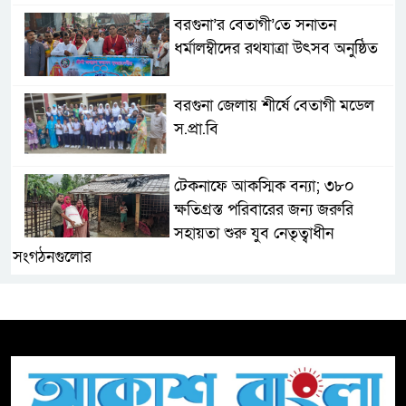
বরগুনা’র বেতাগী’তে সনাতন
ধর্মালম্বীদের রথযাত্রা উৎসব অনুষ্ঠিত
বরগুনা জেলায় শীর্ষে বেতাগী মডেল
স.প্রা.বি
টেকনাফে আকস্মিক বন্যা; ৩৮০
ক্ষতিগ্রস্ত পরিবারের জন্য জরুরি
সহায়তা শুরু যুব নেতৃত্বাধীন
সংগঠনগুলোর
সচেতন প্রজন্ম গড়ার লক্ষ্যে বেতাগীতে
দুর্নীতি বিরোধী বিতর্ক
টিকটকে অশালীন কনটেন্ট ও অনলাইন