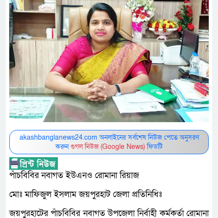
akashbanglanews24.com অনলাইনের সর্বশেষ নিউজ পেতে অনুসরণ
করুন
গুগল নিউজ (Google News)
ফিডটি
পাঁচবিবির নবাগত ইউএনও রোমানা রিয়াজ
মোঃ মাফিজুল ইসলাম জয়পুরহাট জেলা প্রতিনিধিঃ
জয়পুরহাটের পাঁচবিবির নবাগত উপজেলা নির্বাহী কর্মকর্তা রোমানা