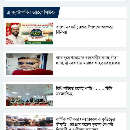
এ ক্যাটাগরির আরো নিউজ
বাংলা নববর্ষ ১৪৩৩ উপলক্ষে শুভেচ্ছা
বিনিময়
রাজাপুরে কাঁচামাল ব্যবসায়ীর কাছে চাঁদা
দাবি, না দেওয়ায় মারধর ও হত্যার হুমকির
বিধি লঙ্ঘিত হলেই শাস্তি ! …….ডিসি
ময়মনসিংহ
বার্ষিক পরীক্ষার ফল প্রকাশ ও কৃতিত্বের
স্বীকৃতি : চট্টগ্রাম মডেল স্কুলের মেধাবী
শিক্ষার্থী ও গুণীজন সম্মাননা