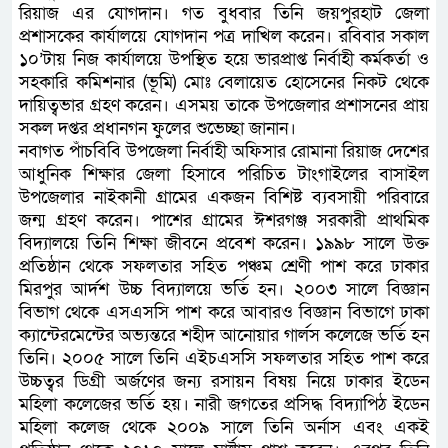
রিয়াজ এর যোগদান। গত বুধবার তিনি জয়পুরহাট জেলা
প্রশাসকের কার্যালয়ে যোগদান পত্র দাখিল করেন। রবিবার সকাল
১০’টায় নিজ কার্যালয়ে উপস্থিত হয়ে ভারপ্রাপ্ত নির্বাহী কর্মকর্তা ও
সহকারি কমিশনার (ভূমি) মোঃ বেলায়েত হোসেনের নিকট থেকে
দায়িত্বভার গ্রহণ করেন। এসময় তাকে উপজেলার প্রশাসনের প্রায়
সকল দপ্তর প্রধানগন ফুলের শুভেচ্ছা জানান।
নবাগত পাঁচবিবি উপজেলা নির্বাহী অফিসার রোমানা রিয়াজ দেশের
আধুনিক শিক্ষার জেলা হিসাবে পরিচিত টাংগাইলের বাসাইল
উপজেলার নাইকানী গ্রামের একজন বিশিষ্ট ব্যবসায়ী পরিবারে
জন্ম গ্রহণ করেন। পাশের গ্রামের ঈশরগঞ্জ সরকারী প্রাথমিক
বিদ্যালয়ে তিনি শিক্ষা জীবনে প্রবেশ করেন। ১৯৯৮ সালে উক্ত
প্রতিষ্ঠান থেকে সফলতার সহিত পঞ্চম শ্রেণী পাশ করে ঢাকার
মিরপুর আর্দশ উচ্চ বিদ্যালয়ে ভর্তি হন। ২০০৩ সালে বিজ্ঞান
বিভাগ থেকে এসএসসি পাশ করে আবারও বিজ্ঞান বিভাগে ঢাকা
ক্যান্টেরমেন্টের অভ্যন্তরে শহীদ আনোয়ার গার্লস কলেজে ভর্তি হন
তিনি। ২০০৫ সালে তিনি এইচএসসি সফলতার সহিত পাশ করে
উচ্চত্বর ডিগ্রী অর্জণের জন্য রসায়ন বিষয় নিয়ে ঢাকার ইডেন
মহিলা কলেজের ভর্তি হয়। নারী জগতের প্রসিদ্ধ বিদ্যাপিঠ ইডেন
মহিলা কলেজ থেকে ২০০৯ সালে তিনি অর্নাস এবং একই