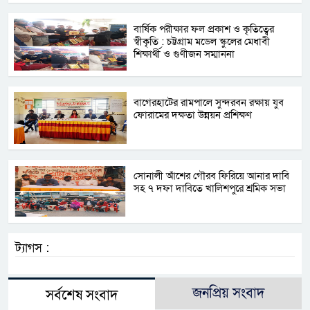
বার্ষিক পরীক্ষার ফল প্রকাশ ও কৃতিত্বের
স্বীকৃতি : চট্টগ্রাম মডেল স্কুলের মেধাবী
শিক্ষার্থী ও গুণীজন সম্মাননা
বাগেরহাটের রামপালে সুন্দরবন রক্ষায় যুব
ফোরামের দক্ষতা উন্নয়ন প্রশিক্ষণ
সোনালী আঁশের গৌরব ফিরিয়ে আনার দাবি
সহ ৭ দফা দাবিতে খালিশপুরে শ্রমিক সভা
ট্যাগস :
জনপ্রিয় সংবাদ
সর্বশেষ সংবাদ