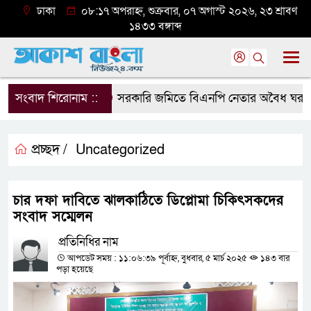
ঢাকা
০৮:১৭ অপরাহ্ন, শুক্রবার, ০৭ অগাস্ট ২০২৬, ২৩ শ্রাবণ
১৪৩৩ বঙ্গাব্দ
সংবাদ শিরোনাম ::
সরকারি জমিতে বিএনপি নেতার অবৈধ ঘর গুঁড়িয়
প্রচ্ছদ /
Uncategorized
চার দফা দাবিতে ঝালকাঠিতে ডিপ্লোমা চিকিৎসকদের
সংবাদ সম্মেলন
প্রতিনিধির নাম
আপডেট সময় : ১১:০৬:৩৯ পূর্বাহ্ন, বুধবার, ৫ মার্চ ২০২৫
১৪৩ বার
পড়া হয়েছে