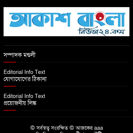
টিকটকে অশালীন কনটেন্ট ও অনলাইন
হয়রানির অভিযোগে ব্রাহ্মণবাড়িয়ায়
উদ্বেগ
বেতাগীতে ঈদুল আজহা উপলক্ষে
সম্পাদক মন্ডলী
কুরবানির গরু দান, দুস্থদের মাঝে মাংস
বিতরণ
Editorial Info Text
যোগাযোগের ঠিকানা
ঈদের নামাজ শেষ না হতে হতেই
হামলা – আহত ৬
Editorial Info Text
প্রয়োজনীয় লিঙ্ক
বরগুনায় তিন দিনব্যাপী প্রপোজাল
রাইটিং প্রশিক্ষণের উদ্বোধন
© সর্বস্বত্ব সংরক্ষিত © আজকের aaa
বিনামূল্যে বীজ ও রাসায়নিক সার