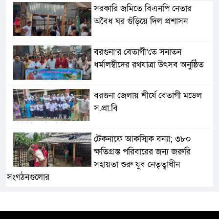
সরকারি জমিতে বিএনপি নেতার
অবৈধ ঘর গুঁড়িয়ে দিল প্রশাসন
বরগুনা’র বেতাগী’তে সনাতন
ধর্মালম্বীদের রথযাত্রা উৎসব অনুষ্ঠিত
বরগুনা জেলায় শীর্ষে বেতাগী মডেল
স.প্রা.বি
টেকনাফে আকস্মিক বন্যা; ৩৮০
ক্ষতিগ্রস্ত পরিবারের জন্য জরুরি
সহায়তা শুরু যুব নেতৃত্বাধীন
সংগঠনগুলোর
সচেতন প্রজন্ম গড়ার লক্ষ্যে বেতাগীতে
দুর্নীতি বিরোধী বিতর্ক