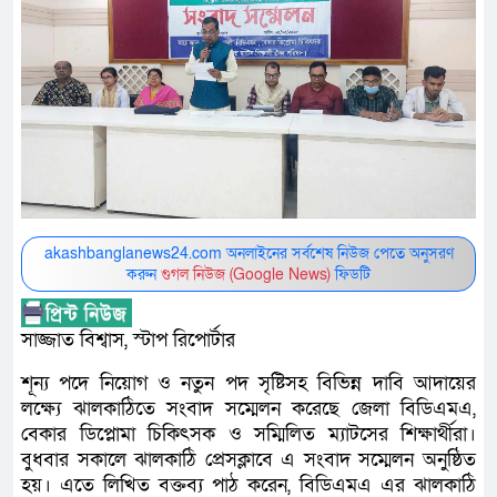
akashbanglanews24.com অনলাইনের সর্বশেষ নিউজ পেতে অনুসরণ
করুন
গুগল নিউজ (Google News)
ফিডটি
সাজ্জাত বিশ্বাস, স্টাপ রিপোর্টার
শূন্য পদে নিয়োগ ও নতুন পদ সৃষ্টিসহ বিভিন্ন দাবি আদায়ের
লক্ষ্যে ঝালকাঠিতে সংবাদ সম্মেলন করেছে জেলা বিডিএমএ,
বেকার ডিপ্লোমা চিকিৎসক ও সম্মিলিত ম্যাটসের শিক্ষার্থীরা।
বুধবার সকালে ঝালকাঠি প্রেসক্লাবে এ সংবাদ সম্মেলন অনুষ্ঠিত
হয়। এতে লিখিত বক্তব্য পাঠ করেন, বিডিএমএ এর ঝালকাঠি