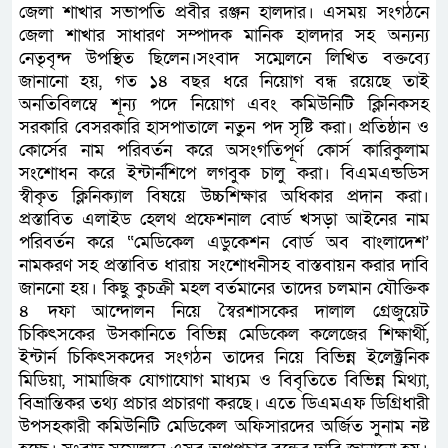
জেলা শাখার সভাপতি প্রবীর রঞ্জন হালদার। এসময় সংগঠনে
জেলা শাখার সাধারণ সম্পাদক মানিক হালদার সহ অন্যন্য
নেতৃবৃন্দ উপস্থিত ছিলেন।সংবাদ সম্মেলনে লিখিত বক্তব্যে
জানানো হয়, গত ১৪ বছর ধরে নিয়োগ বন্ধ রয়েছে তাই
অনতিবিলম্বে শূন্য পদে নিয়োগ এবং কমিউনিটি ক্লিনিকসহ
সরকারি বেসরকারি হাসপাতালে নতুন পদ সৃষ্টি করা। প্রতিষ্ঠান ও
কোর্সের নাম পরিবর্তন করে অসংগতিপূর্ণ কোর্স কারিকুলাম
সংশোধন করে ইন্টার্নশিপে লগবুক চালু করা। বিএমএন্ডডিস
স্বীকৃত ক্লিনিক্যাল বিষয়ে উচ্চশিক্ষার অধিকার প্রদান করা।
প্রস্তাবিত এলাইড হেলথ প্রফেশনাল বোর্ড খসড়া আইনের নাম
পরিবর্তন করে “মেডিকেল এডুকেশন বোর্ড অব বাংলাদেশ’
নামকরণ সহ প্রস্তাবিত ধারায় সংশোধনীসহ বাস্তবায়ন করার দাবি
জাননো হয়। কিছু কুচক্রী মহল বর্তমানের তাদের চলমান যৌক্তিক
৪ দফা আন্দোলন নিয়ে স্বৈরশাসকের দালাল গ্রেজুয়েট
চিকিৎসকের উসকানিতে বিভিন্ন মেডিকেল কলেজের শিক্ষার্থী,
ইন্টার্ন চিকিৎসকদের সংগঠন তাদের নিয়ে বিভিন্ন ইলেক্ট্রনিক
মিডিয়া, সামাজিক যোগাযোগ মাধ্যম ও বিবৃতিতে বিভিন্ন মিথ্যা,
বিভ্রান্তিকর তথ্য প্রচার প্রচারণা করছে। এতে ডিএমএফ ডিগ্রিধারী
উপসহকারী কমিউনিটি মেডিকেল অফিসারদের অর্জিত সুনাম নষ্ট