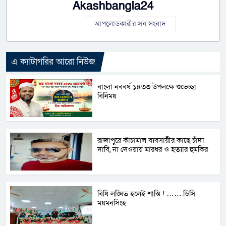
Akashbangla24
আপলোডকারীর সব সংবাদ
এ ক্যাটাগরির আরো নিউজ
বাংলা নববর্ষ ১৪৩৩ উপলক্ষে শুভেচ্ছা
বিনিময়
রাজাপুরে কাঁচামাল ব্যবসায়ীর কাছে চাঁদা
দাবি, না দেওয়ায় মারধর ও হত্যার হুমকির
বিধি লঙ্ঘিত হলেই শাস্তি ! …….ডিসি
ময়মনসিংহ