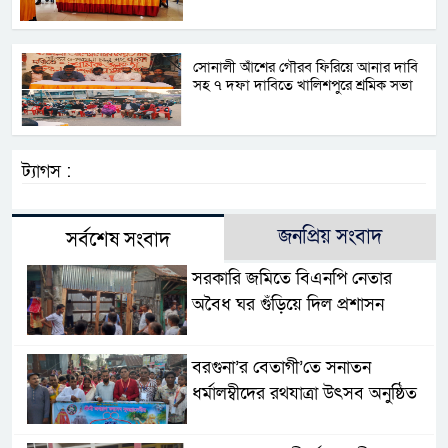
সোনালী আঁশের গৌরব ফিরিয়ে আনার দাবি
সহ ৭ দফা দাবিতে খালিশপুরে শ্রমিক সভা
ট্যাগস :
জনপ্রিয় সংবাদ
সর্বশেষ সংবাদ
সরকারি জমিতে বিএনপি নেতার
অবৈধ ঘর গুঁড়িয়ে দিল প্রশাসন
বরগুনা’র বেতাগী’তে সনাতন
ধর্মালম্বীদের রথযাত্রা উৎসব অনুষ্ঠিত