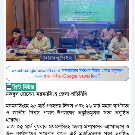
akashbanglanews24.com অনলাইনের সর্বশেষ নিউজ পেতে অনুসরণ
করুন
গুগল নিউজ (Google News)
ফিডটি
মকবুল হোসেন, ময়মনসিংহ জেলা প্রতিনিধি
ময়মনসিংহে ২৫ মার্চ গণহত্যা দিবস এবং ২৬ মার্চ মহান স্বাধীনতা
ও জাতীয় দিবস পালন উপলক্ষ্যে প্রস্তুতিমূলক সভা অনুষ্ঠিত
হয়েছে।
আজ ০৫ মার্চ বুধবার ময়মনসিংহ জেলা প্রশাসনের আয়োজনে ও
উক্ত কার্যালয়ের সম্মেলন কক্ষে এই প্রস্তুতিমূলক সভা অনুষ্ঠিত