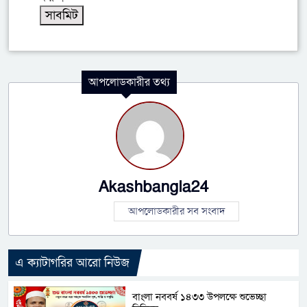
আপলোডকারীর তথ্য
Akashbangla24
আপলোডকারীর সব সংবাদ
এ ক্যাটাগরির আরো নিউজ
বাংলা নববর্ষ ১৪৩৩ উপলক্ষে শুভেচ্ছা