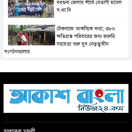
বরগুনা জেলায় শীর্ষে বেতাগী মডেল
স.প্রা.বি
টেকনাফে আকস্মিক বন্যা; ৩৮০
ক্ষতিগ্রস্ত পরিবারের জন্য জরুরি
সহায়তা শুরু যুব নেতৃত্বাধীন
সংগঠনগুলোর
সচেতন প্রজন্ম গড়ার লক্ষ্যে বেতাগীতে
দুর্নীতি বিরোধী বিতর্ক
টিকটকে অশালীন কনটেন্ট ও অনলাইন
হয়রানির অভিযোগে ব্রাহ্মণবাড়িয়ায়
উদ্বেগ
বেতাগীতে ঈদুল আজহা উপলক্ষে
সম্পাদক মন্ডলী