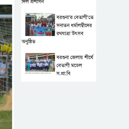
দিল প্রশাসন
বরগুনা’র বেতাগী’তে
সনাতন ধর্মালম্বীদের
রথযাত্রা উৎসব
অনুষ্ঠিত
বরগুনা জেলায় শীর্ষে
বেতাগী মডেল
স.প্রা.বি
টেকনাফে আকস্মিক
বন্যা; ৩৮০ ক্ষতিগ্রস্ত
পরিবারের জন্য
জরুরি সহায়তা শুরু যুব নেতৃত্বাধীন
সংগঠনগুলোর