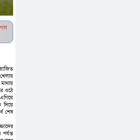
সচেতন প্রজন্ম গড়ার
লক্ষ্যে বেতাগীতে
দুর্নীতি বিরোধী বিতর্ক
ুগল
টিকটকে অশালীন
কনটেন্ট ও অনলাইন
হয়রানির অভিযোগে
আয়োজিত
ব্রাহ্মণবাড়িয়ায় উদ্বেগ
 খেলায়
 মাথায়
বেতাগীতে ঈদুল
রে ওঠে
আজহা উপলক্ষে
 এগিয়ে
কুরবানির গরু দান,
ি দিয়ে
্ব শেষ
দুস্থদের মাঝে মাংস বিতরণ
জ্জাদের
ঈদের নামাজ শেষ না
র্যন্ত
হতে হতেই হামলা –