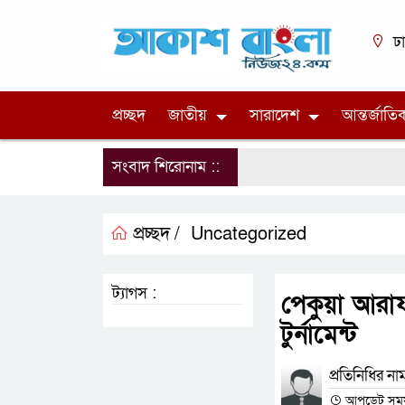
ঢ
প্রচ্ছদ
জাতীয়
সারাদেশ
আন্তর্জাতি
সংবাদ শিরোনাম ::
প্রচ্ছদ /
Uncategorized
ট্যাগস :
পেকুয়া আরা
টুর্নামেন্ট
প্রতিনিধির না
আপডেট সময় :