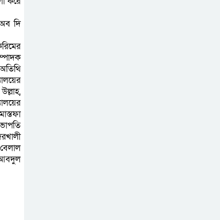
গা করে
আহত ৬
 অব দি
বরগুনায় তিন
করিমের
দিনব্যাপী প্রপোজাল
ম্পাদক
রাইটিং প্রশিক্ষণের
 অতিথি
্যালয়ের
উদ্বোধন
উল্লাহ,
্যালয়ের
বিনামূল্যে বীজ ও
োস্তফা
রাসায়নিক সার
সভাপতি
বিতরণ কর্মসূচির
দরখালী
 বেলাল
উদ্বোধন
 আবদুল