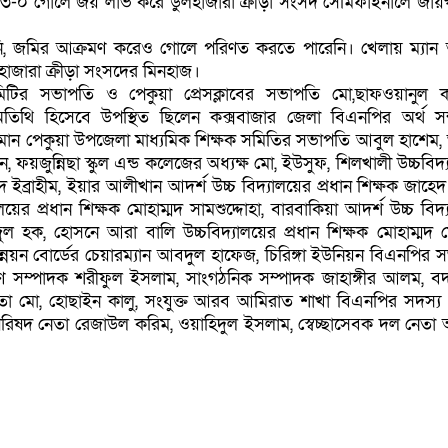
-০ গোলে জয় লাভ করে ডুলহাজারা ক্রীড়া সংসদ সেমিফাইনালে জায়
্যানি, জমির আক্রমণ করেও গোলে পরিণত করতে পারেনি। খেলায় ম্যান
ুলহাজারা ক্রীড়া সংসদের মিনহাজ।
িটির সভাপতি ও পেকুয়া প্রেসক্লাবের সভাপতি মো,ছাফওয়ানুল 
 অতিথি হিসেবে উপস্থিত ছিলেন কক্সবাজার জেলা বিএনপির অর্থ স
মেহমান পেকুয়া উপজেলা মাধ্যমিক শিক্ষক সমিতির সভাপতি আবুল হাশেম,
, ফয়জুন্নিছা স্কুল এন্ড কলেজের অধ্যক্ষ মো, ইউসুফ, শিলখালী উচ্চবিদ
মদ ইব্রাহীম, ইয়ার আলীখান আদর্শ উচ্চ বিদ্যালয়ের প্রধান শিক্ষক জাহেদ 
লয়ের প্রধান শিক্ষক মোহাম্মদ সামশুদ্দোহা, বারবাকিয়া আদর্শ উচ্চ বিদ
ুল হক, হোসনে আরা বালি উচ্চবিদ্যালয়ের প্রধান শিক্ষক মোহাম্মদ ম
ন্নয়ন বোর্ডের চেয়ারম্যান আবদুল হাফেজ, চিরিঙ্গা ইউনিয়ন বিএনপির 
সম্পাদক শরীফুল ইসলাম, সাংগঠনিক সম্পাদক জাহাঙ্গীর আলম, ব
া মো, হোছাইন কালু, সংযুক্ত আরব আমিরাত শাখা বিএনপির সদস্য
য পরিষদ নেতা রেজাউল করিম, ওয়াহিদুল ইসলাম, স্বেচ্ছাসেবক দল নেতা