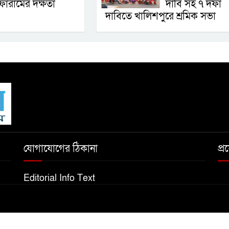
োরামের দক্ষতা
দাবি সহ ৭ দফা
দাবিতে খালিশপুরে শ্রমিক সভা
যোগাযোগের ঠিকানা
প্
Editorial Info Text