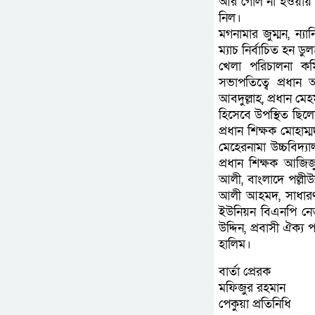
আর গোল না হওয়ায় ৩
নিল।
মগনামার জুম্মন, ন
ম্যাচ নির্বাচিত হন ড
খেলা পরিচালনা কম
সভাপতিত্বে প্রধান
আবদুল্লাহ, প্রধান 
হিসেবে উপস্থিত ছিলেন
প্রধান শিক্ষক মোহাম্
মেহেরনামা উচ্চবিদ্যা
প্রধান শিক্ষক আজিজ
আলী, বাংলাদে পল্লীউ
আলী আহমদ, সাধারণ 
ইউনিয়ন বিএনপি নেত
উদ্দিন, প্রবাসী ঐক্
হালিম।
বার্তা প্রেরক
মফিজুর রহমান
পেকুয়া প্রতিনিধি