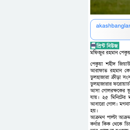
akashbanglan
মফিজুর রহমান পেকুয়া
পেকুয়া শহীদ জিয়াউ
আরাফাত রহমান কোকো
ডুলহাজারা ক্রীড়া স
ডুলহাজারার ফরোয়ার্
আসা গোলরক্ষকের ভূল
যায়। ২৫ মিনিটের 
আবারো গোল। মগনামা
হয়।
আক্রমণ পাল্টা আক্রমণ
কর্ণার কিক থেকে ডি