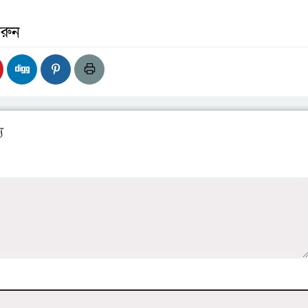
রুন
য