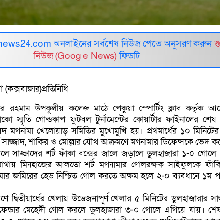
ews24.com অনলাইনের সর্বশেষ নিউজ পেতে অনুসরণ করুন
গ
নিউজ (Google News)
ফিডটি
 (কক্সবাজার)প্রতিনিধি
র রহমান উপকূলীয় কলেজ মাঠে পেকুয়া স্পোর্টিং ক্লাব কর্তৃক 
 স্মৃতি গোল্ডকাপ ফুটবল টুর্নামেন্টের কোয়ার্টার ফাইনালের শেষ
ংসদ মগনামা খেলোয়াড় সমিতির মুখোমুখি হয়। প্রথমার্ধের ১০ মিনিটের
ড সাজ্জাদ, শাকির ও মোল্লার যৌথ আক্রমণে মগনামার ডিফেন্সকে ভেদ ক
ে সাজ্জাদের শর্ট ফাঁকা বক্সের জালে জড়ালে ডুলহাজারা ১-০ গোলে
মাথায় মিনহাজের আলতো শর্ট মগনামার গোলরক্ষক সাইফুলকে ফাঁক
র জমিরের হেড নিশ্চিত গোল করতে অক্ষম হলে ২-০ ব্যবধানে ১ম পর
ে দ্বিতীয়ার্ধের খেলায় উত্তেজনাপূর্ণ খেলার ৫ মিনিটের ডুলহাজারার সা
ফেন্ডার মেহেদী গোল করলে ডুলহাজারা ৩-০ গোলে এগিয়ে যায়। শেষ প