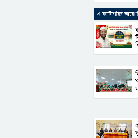
এ ক্যাটাগরির আরো
ব
উ
ব
ব
শ
ব
স