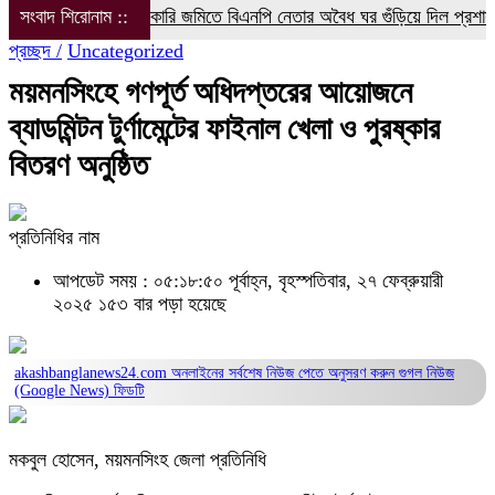
সংবাদ শিরোনাম ::
সরকারি জমিতে বিএনপি নেতার অবৈধ ঘর গুঁড়িয়ে দিল প্রশাসন
বরগু
প্রচ্ছদ /
Uncategorized
ময়মনসিংহে গণপূর্ত অধিদপ্তরের আয়োজনে
ব্যাডমিন্টন টুর্ণামেন্টের ফাইনাল খেলা ও পুরষ্কার
বিতরণ অনুষ্ঠিত
প্রতিনিধির নাম
আপডেট সময় : ০৫:১৮:৫০ পূর্বাহ্ন, বৃহস্পতিবার, ২৭ ফেব্রুয়ারী
২০২৫
১৫৩ বার পড়া হয়েছে
akashbanglanews24.com অনলাইনের সর্বশেষ নিউজ পেতে অনুসরণ করুন
গুগল নিউজ
(Google News)
ফিডটি
মকবুল হোসেন, ময়মনসিংহ জেলা প্রতিনিধি