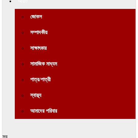
আরও
জোকস
সম্পাদকীয়
সাক্ষাৎকার
সামাজিক মাধ্যম
পাত্র/পাত্রী
স্বাস্থ্য
আমাদের পরিবার
সব