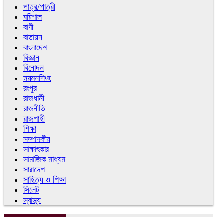
পাত্র/পাত্রী
বরিশাল
বাণী
বাতায়ন
বাংলাদেশ
বিজ্ঞান
বিনোদন
ময়মনসিংহ
রংপুর
রাজধানী
রাজনীতি
রাজশাহী
শিক্ষা
সম্পাদকীয়
সাক্ষাৎকার
সামাজিক মাধ্যম
সারাদেশ
সাহিত্য ও শিক্ষা
সিলেট
স্বাস্থ্য