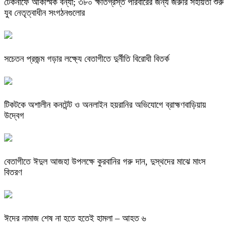
টেকনাফে আকস্মিক বন্যা; ৩৮০ ক্ষতিগ্রস্ত পরিবারের জন্য জরুরি সহায়তা শুরু
যুব নেতৃত্বাধীন সংগঠনগুলোর
সচেতন প্রজন্ম গড়ার লক্ষ্যে বেতাগীতে দুর্নীতি বিরোধী বিতর্ক
টিকটকে অশালীন কনটেন্ট ও অনলাইন হয়রানির অভিযোগে ব্রাহ্মণবাড়িয়ায়
উদ্বেগ
বেতাগীতে ঈদুল আজহা উপলক্ষে কুরবানির গরু দান, দুস্থদের মাঝে মাংস
বিতরণ
ঈদের নামাজ শেষ না হতে হতেই হামলা – আহত ৬