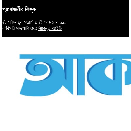
প্রয়োজনীয় লিঙ্ক
© সর্বস্বত্ব সংরক্ষিত © আজকের aaa
কারিগরি সহযোগিতায়ঃ
সীমান্ত আইটি