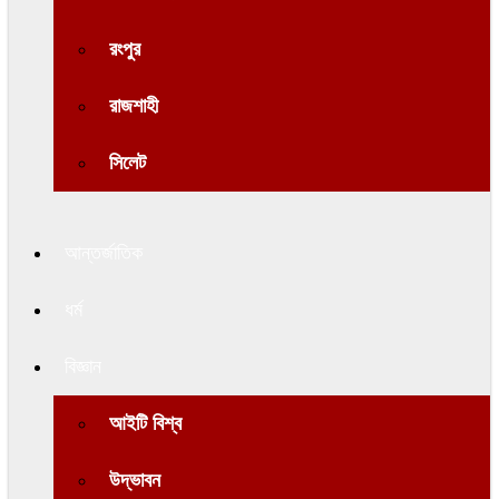
রংপুর
রাজশাহী
সিলেট
আন্তর্জাতিক
ধর্ম
বিজ্ঞান
আইটি বিশ্ব
উদ্ভাবন