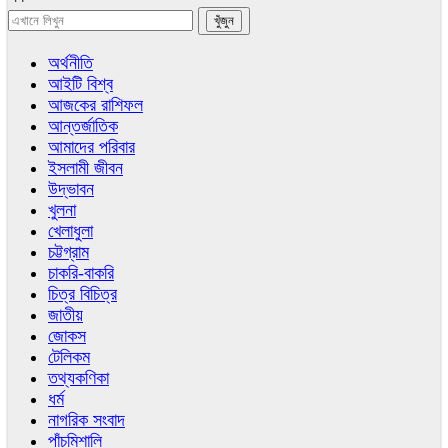
অর্থনীতি
আইটি বিশ্ব
আজকের রাশিফল
আন্তর্জাতিক
আমাদের পরিবার
ইসলামী জীবন
উদ্ভাবন
খুলনা
খেলাধুলা
চট্টগ্রাম
চাকরি-বাকরি
চিত্র বিচিত্র
জাতীয়
জোকস
টেলিকম
তথ্যকণিকা
ধর্ম
নাগরিক সংবাদ
পাঁচমিশালি