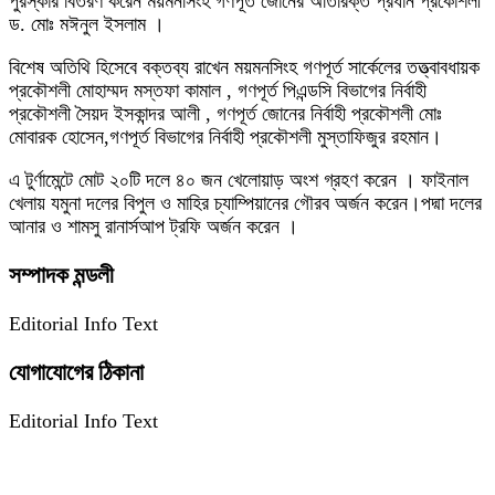
পুরস্কার বিতরণ করেন ময়মনসিংহ গণপূর্ত জোনের অতিরিক্ত প্রধান প্রকোশলী
ড. মোঃ মঈনুল ইসলাম ।
বিশেষ অতিথি হিসেবে বক্তব্য রাখেন ময়মনসিংহ গণপূর্ত সার্কেলের তত্ত্বাবধায়ক
প্রকৌশলী মোহাম্মদ মস্তফা কামাল , গণপূর্ত পিএন্ডসি বিভাগের নির্বাহী
প্রকৌশলী সৈয়দ ইসকান্দর আলী , গণপূর্ত জোনের নির্বাহী প্রকৌশলী মোঃ
মোবারক হোসেন,গণপূর্ত বিভাগের নির্বাহী প্রকৌশলী মুস্তাফিজুর রহমান।
এ টুর্ণামেন্টে মোট ২০টি দলে ৪০ জন খেলোয়াড় অংশ গ্রহণ করেন । ফাইনাল
খেলায় যমুনা দলের বিপুল ও মাহির চ্যাম্পিয়ানের গৌরব অর্জন করেন।পদ্মা দলের
আনার ও শামসু রানার্সআপ ট্রফি অর্জন করেন ।
সম্পাদক মন্ডলী
Editorial Info Text
যোগাযোগের ঠিকানা
Editorial Info Text