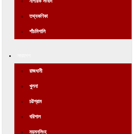
নাগরিক সংবাদ
তথ্যকণিকা
পাঁচমিশালি
সারাদেশ
রাজধানী
খুলনা
চট্টগ্রাম
বরিশাল
ময়মনসিংহ