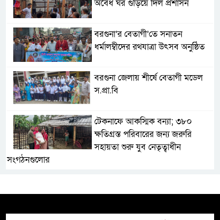
অবৈধ ঘর গুঁড়িয়ে দিল প্রশাসন
বরগুনা’র বেতাগী’তে সনাতন
ধর্মালম্বীদের রথযাত্রা উৎসব অনুষ্ঠিত
বরগুনা জেলায় শীর্ষে বেতাগী মডেল
স.প্রা.বি
টেকনাফে আকস্মিক বন্যা; ৩৮০
ক্ষতিগ্রস্ত পরিবারের জন্য জরুরি
সহায়তা শুরু যুব নেতৃত্বাধীন
সংগঠনগুলোর
সচেতন প্রজন্ম গড়ার লক্ষ্যে বেতাগীতে
দুর্নীতি বিরোধী বিতর্ক