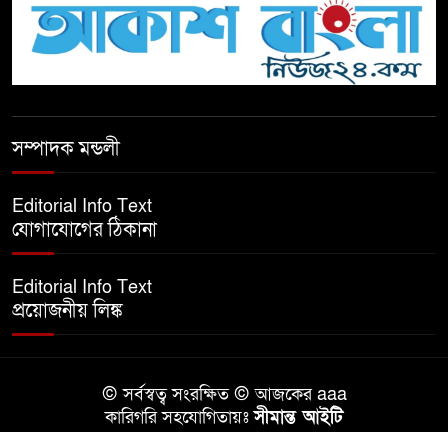
টিকটকে অশালীন কনটেন্ট ও অনলাইন
হয়রানির অভিযোগে ব্রাহ্মণবাড়িয়ায়
উদ্বেগ
বেতাগীতে ঈদুল আজহা উপলক্ষে
সম্পাদক মন্ডলী
কুরবানির গরু দান, দুস্থদের মাঝে মাংস
বিতরণ
Editorial Info Text
যোগাযোগের ঠিকানা
ঈদের নামাজ শেষ না হতে হতেই
হামলা – আহত ৬
Editorial Info Text
প্রয়োজনীয় লিঙ্ক
বরগুনায় তিন দিনব্যাপী প্রপোজাল
রাইটিং প্রশিক্ষণের উদ্বোধন
© সর্বস্বত্ব সংরক্ষিত © আজকের aaa
বিনামূল্যে বীজ ও রাসায়নিক সার
কারিগরি সহযোগিতায়ঃ
সীমান্ত আইটি
বিতরণ কর্মসূচির উদ্বোধন