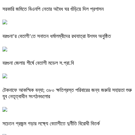
সরকারি জমিতে বিএনপি নেতার অবৈধ ঘর গুঁড়িয়ে দিল প্রশাসন
বরগুনা’র বেতাগী’তে সনাতন ধর্মালম্বীদের রথযাত্রা উৎসব অনুষ্ঠিত
বরগুনা জেলায় শীর্ষে বেতাগী মডেল স.প্রা.বি
টেকনাফে আকস্মিক বন্যা; ৩৮০ ক্ষতিগ্রস্ত পরিবারের জন্য জরুরি সহায়তা শুরু
যুব নেতৃত্বাধীন সংগঠনগুলোর
সচেতন প্রজন্ম গড়ার লক্ষ্যে বেতাগীতে দুর্নীতি বিরোধী বিতর্ক