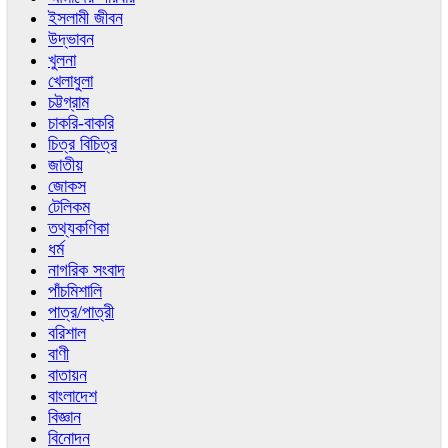
ইসলামী জীবন
উদ্ভাবন
খুলনা
খেলাধুলা
চট্টগ্রাম
চাকরি-বাকরি
চিত্র বিচিত্র
জাতীয়
জোকস
টেলিকম
তথ্যকণিকা
ধর্ম
নাগরিক সংবাদ
পাঁচমিশালি
পাত্র/পাত্রী
বরিশাল
বাণী
বাতায়ন
বাংলাদেশ
বিজ্ঞান
বিনোদন