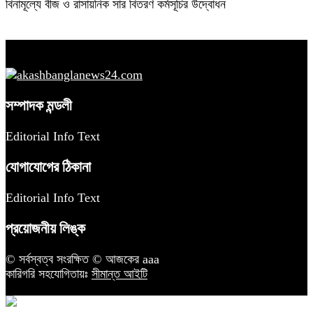
বিনামূল্যে বীজ ও রাসায়নিক সার বিতরণ কর্মসূচির উদ্বোধন
সম্পাদক মন্ডলী
Editorial Info Text
যোগাযোগের ঠিকানা
Editorial Info Text
প্রয়োজনীয় লিঙ্ক
© সর্বস্বত্ব সংরক্ষিত © আজকের aaa
কারিগরি সহযোগিতায়ঃ
সীমান্ত আইটি