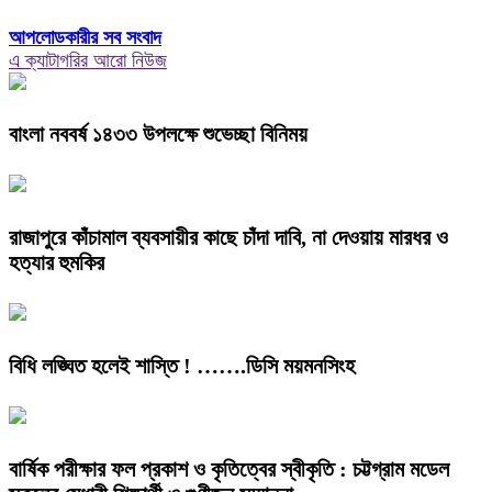
আপলোডকারীর সব সংবাদ
এ ক্যাটাগরির আরো নিউজ
বাংলা নববর্ষ ১৪৩৩ উপলক্ষে শুভেচ্ছা বিনিময়
রাজাপুরে কাঁচামাল ব্যবসায়ীর কাছে চাঁদা দাবি, না দেওয়ায় মারধর ও
হত্যার হুমকির
বিধি লঙ্ঘিত হলেই শাস্তি ! …….ডিসি ময়মনসিংহ
বার্ষিক পরীক্ষার ফল প্রকাশ ও কৃতিত্বের স্বীকৃতি : চট্টগ্রাম মডেল