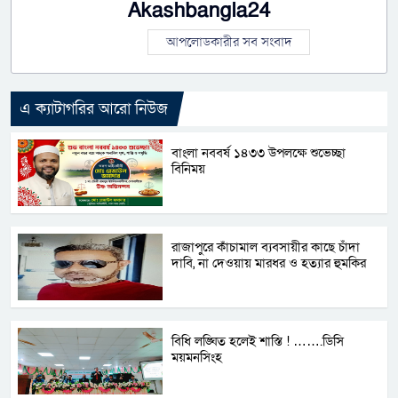
Akashbangla24
আপলোডকারীর সব সংবাদ
এ ক্যাটাগরির আরো নিউজ
বাংলা নববর্ষ ১৪৩৩ উপলক্ষে শুভেচ্ছা
বিনিময়
রাজাপুরে কাঁচামাল ব্যবসায়ীর কাছে চাঁদা
দাবি, না দেওয়ায় মারধর ও হত্যার হুমকির
বিধি লঙ্ঘিত হলেই শাস্তি ! …….ডিসি
ময়মনসিংহ