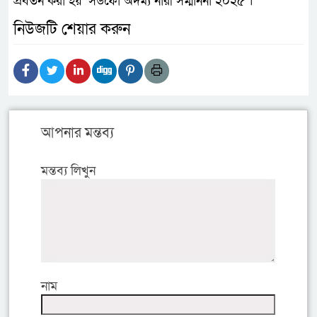
প্রবর্তন করা হয় ‘সউফো অদম্য নারী সম্মাননা ২০২৫’।
নিউজটি শেয়ার করুন
আপনার মন্তব্য
মন্তব্য লিখুন
নাম