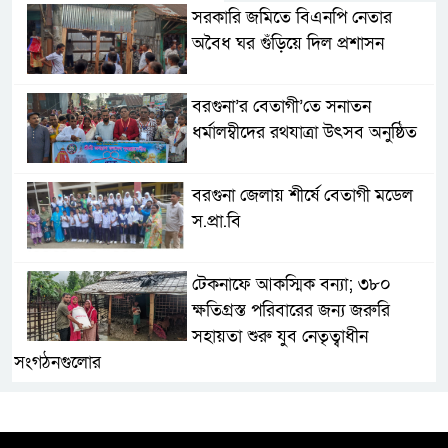
সরকারি জমিতে বিএনপি নেতার
অবৈধ ঘর গুঁড়িয়ে দিল প্রশাসন
বরগুনা’র বেতাগী’তে সনাতন
ধর্মালম্বীদের রথযাত্রা উৎসব অনুষ্ঠিত
বরগুনা জেলায় শীর্ষে বেতাগী মডেল
স.প্রা.বি
টেকনাফে আকস্মিক বন্যা; ৩৮০
ক্ষতিগ্রস্ত পরিবারের জন্য জরুরি
সহায়তা শুরু যুব নেতৃত্বাধীন
সংগঠনগুলোর
সচেতন প্রজন্ম গড়ার লক্ষ্যে বেতাগীতে
দুর্নীতি বিরোধী বিতর্ক