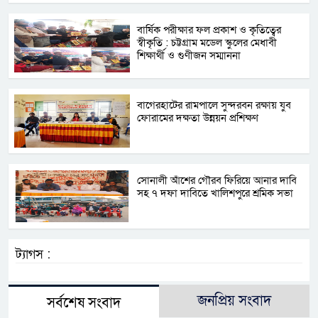
বার্ষিক পরীক্ষার ফল প্রকাশ ও কৃতিত্বের
স্বীকৃতি : চট্টগ্রাম মডেল স্কুলের মেধাবী
শিক্ষার্থী ও গুণীজন সম্মাননা
বাগেরহাটের রামপালে সুন্দরবন রক্ষায় যুব
ফোরামের দক্ষতা উন্নয়ন প্রশিক্ষণ
সোনালী আঁশের গৌরব ফিরিয়ে আনার দাবি
সহ ৭ দফা দাবিতে খালিশপুরে শ্রমিক সভা
ট্যাগস :
জনপ্রিয় সংবাদ
সর্বশেষ সংবাদ