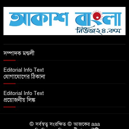
টিকটকে অশালীন কনটেন্ট ও অনলাইন
হয়রানির অভিযোগে ব্রাহ্মণবাড়িয়ায়
উদ্বেগ
বেতাগীতে ঈদুল আজহা উপলক্ষে
সম্পাদক মন্ডলী
কুরবানির গরু দান, দুস্থদের মাঝে মাংস
বিতরণ
Editorial Info Text
যোগাযোগের ঠিকানা
ঈদের নামাজ শেষ না হতে হতেই
হামলা – আহত ৬
Editorial Info Text
প্রয়োজনীয় লিঙ্ক
বরগুনায় তিন দিনব্যাপী প্রপোজাল
রাইটিং প্রশিক্ষণের উদ্বোধন
© সর্বস্বত্ব সংরক্ষিত © আজকের aaa
বিনামূল্যে বীজ ও রাসায়নিক সার