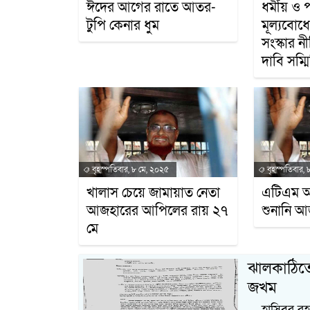
ঈদের আগের রাতে আতর-
ধর্মীয় ও 
টুপি কেনার ধুম
মূল্যবোধে
সংস্কার ন
দাবি সম্ম
বৃহস্পতিবার, ৮ মে, ২০২৫
বৃহস্পতিবার, 
খালাস চেয়ে জামায়াত নেতা
এটিএম 
আজহারের আপিলের রায় ২৭
শুনানি 
মে
ঝালকাঠিতে
জখম
হাসিবুর রহম