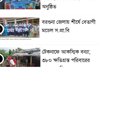
অনুষ্ঠিত
বরগুনা জেলায় শীর্ষে বেতাগী
৩
মডেল স.প্রা.বি
টেকনাফে আকস্মিক বন্যা;
৩৮০ ক্ষতিগ্রস্ত পরিবারের
জন্য জরুরি সহায়তা শুরু যুব
েতৃত্বাধীন সংগঠনগুলোর
সচেতন প্রজন্ম গড়ার লক্ষ্যে
৫
বেতাগীতে দুর্নীতি বিরোধী
বিতর্ক
টিকটকে অশালীন কনটেন্ট ও
৬
অনলাইন হয়রানির অভিযোগে