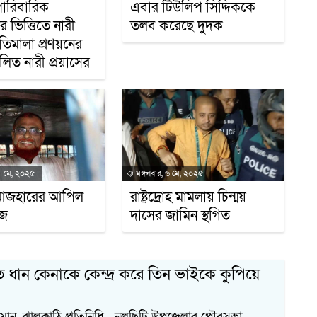
পারিবারিক
এবার টিউলিপ সিদ্দিককে
র ভিত্তিতে নারী
তলব করেছে দুদক
ীতিমালা প্রণয়নের
িলিত নারী প্রয়াসের
৭
৮ মে, ২০২৫
মঙ্গলবার, ৬ মে, ২০২৫
আজহারের আপিল
রাষ্ট্রদ্রোহ মামলায় চিন্ময়
আজ
দাসের জামিন স্থগিত
 ধান কেনাকে কেন্দ্র করে তিন ভাইকে কুপিয়ে
১
ান, ঝালকাঠি প্রতিনিধি নলছিটি উপজেলার পৌরসভা