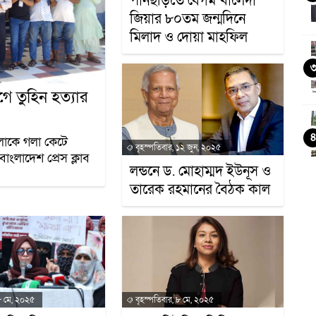
পানছড়িতে বেগম খালেদা
জিয়ার ৮০তম জন্মদিনে
মিলাদ ও দোয়া মাহফিল
গে তুহিন হত্যার
৪
লোকে গলা কেটে
বৃহস্পতিবার, ১২ জুন, ২০২৫
াংলাদেশ প্রেস ক্লাব
লন্ডনে ড. মোহাম্মদ ইউনূস ও
ন
তারেক রহমানের বৈঠক কাল
৮ মে, ২০২৫
বৃহস্পতিবার, ৮ মে, ২০২৫