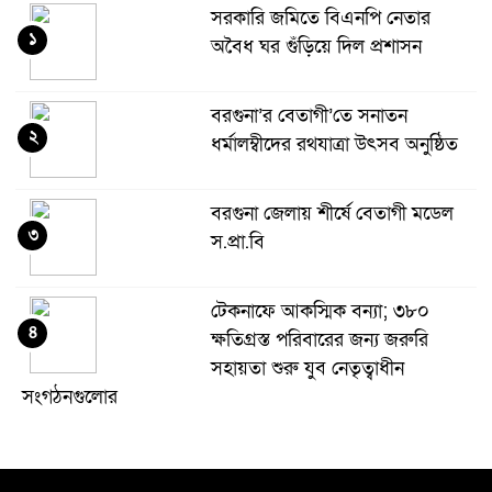
সরকারি জমিতে বিএনপি নেতার
১
অবৈধ ঘর গুঁড়িয়ে দিল প্রশাসন
বরগুনা’র বেতাগী’তে সনাতন
২
ধর্মালম্বীদের রথযাত্রা উৎসব অনুষ্ঠিত
বরগুনা জেলায় শীর্ষে বেতাগী মডেল
৩
স.প্রা.বি
টেকনাফে আকস্মিক বন্যা; ৩৮০
৪
ক্ষতিগ্রস্ত পরিবারের জন্য জরুরি
সহায়তা শুরু যুব নেতৃত্বাধীন
সংগঠনগুলোর
সচেতন প্রজন্ম গড়ার লক্ষ্যে বেতাগীতে
৫
দুর্নীতি বিরোধী বিতর্ক