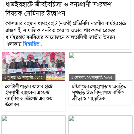
ধামইরহাটে জীববৈচিত্র্য ও বন্যপ্রাণী সংরক্ষণ
বিষয়ক সেমিনার উদ্বোধন
গোলজার রহমান ধামইরহাট (নওগাঁ) প্রতিনিধি নওগাঁর ধামইরহাটে
রাজশাহী সামাজিক বনবিভাগের আওতায় পাইকান্দা রেঞ্জের
ধামইরহাট বনবিটের আয়োজনে আলতাদিঘী জাতীয় উদ্যান
এলাকায়
বিস্তারিত..
বুধবার, ২৯ জানুয়ারী, ২০২৫
সোমবার, ২৭ জানুয়ারী, ২০২৫
কোটালীপাড়ার ভাঙ্গার হাটে
চট্টগ্রামের লোহাগাড়ায় অবস্থিত
ইসলামী ব্যাংকের এজেন্ট
সুখছড়ি উচ্চ বিদ্যালয়ে বার্ষিক
ব্যাংকিং আউটলেট এর শুভ
ক্রীড়া ও সাংস্কৃতিক
উদ্বোধন