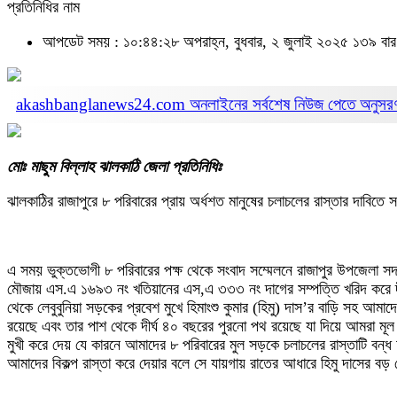
প্রতিনিধির নাম
আপডেট সময় : ১০:৪৪:২৮ অপরাহ্ন, বুধবার, ২ জুলাই ২০২৫
১৩৯ বার
akashbanglanews24.com অনলাইনের সর্বশেষ নিউজ পেতে অনুসর
মোঃ মাছুম বিল্লাহ ঝালকাঠি জেলা প্রতিনিধিঃ
ঝালকাঠির রাজাপুরে ৮ পরিবারের প্রায় অর্ধশত মানুষের চলাচলের রাস্তার দাবিতে
এ সময় ভুক্তভোগী ৮ পরিবারের পক্ষ থেকে সংবাদ সম্মেলনে রাজাপুর উপজেলা স
মৌজায় এস.এ ১৬৯৩ নং খতিয়ানের এস,এ ৩৩৩ নং দাগের সম্পত্তি খরিদ করে দী
থেকে লেবুবুনিয়া সড়কের প্রবেশ মুখে হিমাংশু কুমার (হিমু) দাস’র বাড়ি সহ আমা
রয়েছে এবং তার পাশ থেকে দীর্ঘ ৪০ বছরের পুরনো পথ রয়েছে যা দিয়ে আমরা মূল 
মুখী করে দেয় যে কারনে আমাদের ৮ পরিবারের মুল সড়কে চলাচলের রাস্তাটি বন্
আমাদের বিকল্প রাস্তা করে দেয়ার বলে সে যায়গায় রাতের আধারে হিমু দাসের বড়