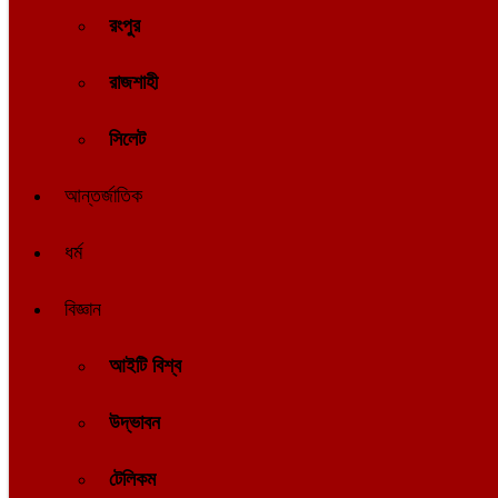
রংপুর
রাজশাহী
সিলেট
আন্তর্জাতিক
ধর্ম
বিজ্ঞান
আইটি বিশ্ব
উদ্ভাবন
টেলিকম