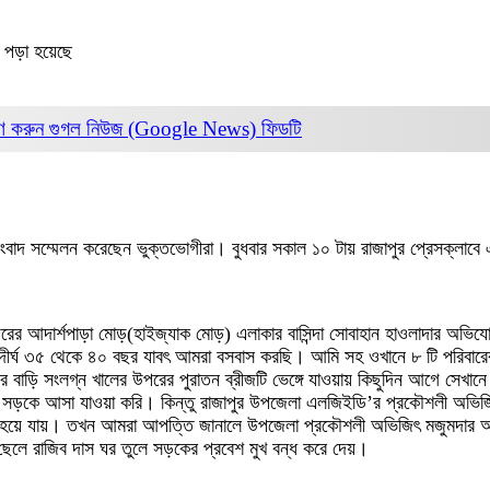
 পড়া হয়েছে
ণ করুন
গুগল নিউজ (Google News)
ফিডটি
 সংবাদ সম্মেলন করেছেন ভুক্তভোগীরা। বুধবার সকাল ১০ টায় রাজাপুর প্রেসক্লাবে
দরের আদার্শপাড়া মোড়(হাইজ্যাক মোড়) এলাকার বাসিন্দা সোবাহান হাওলাদার অভ
র্ঘ ৩৫ থেকে ৪০ বছর যাবৎ আমরা বসবাস করছি। আমি সহ ওখানে ৮ টি পরিবারের
দের বাড়ি সংলগ্ন খালের উপরের পুরাতন ব্রীজটি ভেঙ্গে যাওয়ায় কিছুদিন আগে সেখান
সড়কে আসা যাওয়া করি। কিন্তু রাজাপুর উপজেলা এলজিইডি’র প্রকৌশলী অভিজিৎ মজু
ধ হয়ে যায়। তখন আমরা আপত্তি জানালে উপজেলা প্রকৌশলী অভিজিৎ মজুমদার আমাদে
 ছেলে রাজিব দাস ঘর তুলে সড়কের প্রবেশ মুখ বন্ধ করে দেয়।