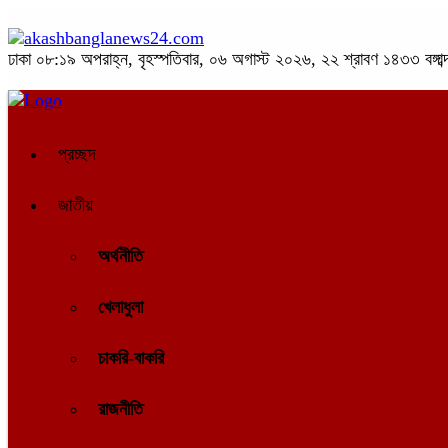
ঢাকা
০৮:১৯ অপরাহ্ন, বৃহস্পতিবার, ০৬ অগাস্ট ২০২৬, ২২ শ্রাবণ ১৪৩৩ বঙ্গাব্
প্রচ্ছদ
জাতীয়
অর্থনীতি
খেলাধুলা
চাকরি-বাকরি
রাজনীতি