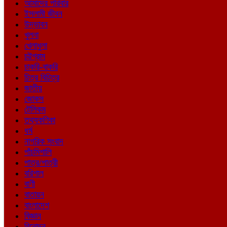
আমাদের পরিবার
ইসলামী জীবন
উদ্ভাবন
খুলনা
খেলাধুলা
চট্টগ্রাম
চাকরি-বাকরি
চিত্র বিচিত্র
জাতীয়
জোকস
টেলিকম
তথ্যকণিকা
ধর্ম
নাগরিক সংবাদ
পাঁচমিশালি
পাত্র/পাত্রী
বরিশাল
বাণী
বাতায়ন
বাংলাদেশ
বিজ্ঞান
বিনোদন