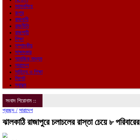
ময়মনসিংহ
রংপুর
রাজধানী
রাজনীতি
রাজশাহী
শিক্ষা
সম্পাদকীয়
সাক্ষাৎকার
সামাজিক মাধ্যম
সারাদেশ
সাহিত্য ও শিক্ষা
সিলেট
স্বাস্থ্য
সংবাদ শিরোনাম ::
প্রচ্ছদ /
সারাদেশ
ঝালকাঠি রাজাপুরে চলাচলের রাস্তা চেয়ে ৮ পরিবারে