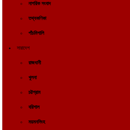
নাগরিক সংবাদ
তথ্যকণিকা
পাঁচমিশালি
সারাদেশ
রাজধানী
খুলনা
চট্টগ্রাম
বরিশাল
ময়মনসিংহ