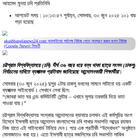
আহমেদ মুনহা চবি প্রতিনিধি
আপডেট সময় : ১০:১৩:৫৭ পূর্বাহ্ন, সোমবার, ৩০ জুন ২০২৫
১০১ বার
পড়া হয়েছে
akashbanglanews24.com অনলাইনের সর্বশেষ নিউজ পেতে অনুসরণ করুন
গুগল নিউজ
(Google News)
ফিডটি
চট্টগ্রাম বিশ্ববিদ্যালয়ে (চবি) দীর্ঘ ৩৬ বছর ধরে বন্ধ থাকা ছাত্র সংসদ (চাকসু)
নির্বাচনের দাবিতে ব্যঙ্গাত্মক প্রতিবাদ জানিয়েছে আন্দোলনকারী শিক্ষার্থীরা
।
সোমবার (৩০ জুন ২০২৫) দুপুর ২টায় চাকসু ভবনের সামনে সাটানো হয় একটি
ব্যঙ্গাত্মক সাইনবোর্ড। সেখানে লেখা ছিল:
“জোবরা ভাত ঘর এন্ড কমিউনিটি সেন্টার – এখানে মূলার তরকারি দিয়ে ভাত
পাওয়া যায়।”
চট্টগ্রাম বিশ্ববিদ্যালয় সংস্কার আন্দোলনের ব্যানারে চলমান এই কর্মসূচির অংশ
হিসেবে ইসলামী ছাত্র আন্দোলন বাংলাদেশের চবি শাখার সভাপতি আব্দুর রহমান
নিজ হাতে এই সাইনবোর্ড টানিয়ে দেন। পরে এক প্রতীকী “উদ্বোধন” অনুষ্ঠানে
মোনাজাতও করা হয়। এতে ইসলামী ছাত্র মজলিসের চবি সভাপতি সাকিব