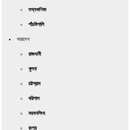
তথ্যকণিকা
পাঁচমিশালি
সারাদেশ
রাজধানী
খুলনা
চট্টগ্রাম
বরিশাল
ময়মনসিংহ
রংপুর