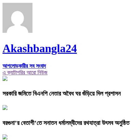
Akashbangla24
আপলোডকারীর সব সংবাদ
এ ক্যাটাগরির আরো নিউজ
সরকারি জমিতে বিএনপি নেতার অবৈধ ঘর গুঁড়িয়ে দিল প্রশাসন
বরগুনা’র বেতাগী’তে সনাতন ধর্মালম্বীদের রথযাত্রা উৎসব অনুষ্ঠিত