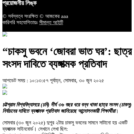
প্রয়োজনীয় লিঙ্ক
© সর্বস্বত্ব সংরক্ষিত © আজকের aaa
কারিগরি সহযোগিতায়ঃ
সীমান্ত আইটি
“চাকসু ভবনে ‘জোবরা ভাত ঘর’: ছাত্র
সংসদ দাবিতে ব্যঙ্গাত্মক প্রতিবাদ
আপডেট সময় : ১০:১৩:৫৭ পূর্বাহ্ন, সোমবার, ৩০ জুন ২০২৫
চট্টগ্রাম বিশ্ববিদ্যালয়ে (চবি) দীর্ঘ ৩৬ বছর ধরে বন্ধ থাকা ছাত্র সংসদ (চাকসু)
নির্বাচনের দাবিতে ব্যঙ্গাত্মক প্রতিবাদ জানিয়েছে আন্দোলনকারী শিক্ষার্থীরা
।
সোমবার (৩০ জুন ২০২৫) দুপুর ২টায় চাকসু ভবনের সামনে সাটানো হয় একটি
ব্যঙ্গাত্মক সাইনবোর্ড। সেখানে লেখা ছিল: