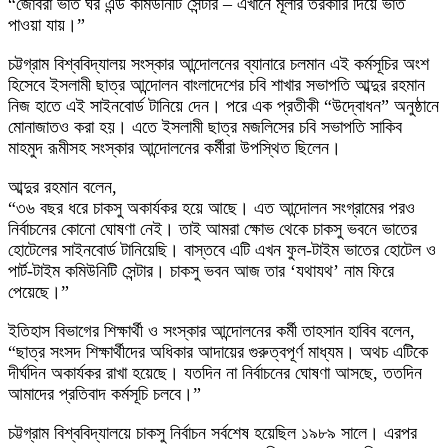
“জোবরা ভাত ঘর এন্ড কমিউনিটি সেন্টার – এখানে মূলার তরকারি দিয়ে ভাত
পাওয়া যায়।”
চট্টগ্রাম বিশ্ববিদ্যালয় সংস্কার আন্দোলনের ব্যানারে চলমান এই কর্মসূচির অংশ
হিসেবে ইসলামী ছাত্র আন্দোলন বাংলাদেশের চবি শাখার সভাপতি আব্দুর রহমান
নিজ হাতে এই সাইনবোর্ড টানিয়ে দেন। পরে এক প্রতীকী “উদ্বোধন” অনুষ্ঠানে
মোনাজাতও করা হয়। এতে ইসলামী ছাত্র মজলিসের চবি সভাপতি সাকিব
মাহমুদ রূমীসহ সংস্কার আন্দোলনের কর্মীরা উপস্থিত ছিলেন।
আব্দুর রহমান বলেন,
“৩৬ বছর ধরে চাকসু অকার্যকর হয়ে আছে। এত আন্দোলন সংগ্রামের পরও
নির্বাচনের কোনো ঘোষণা নেই। তাই আমরা ক্ষোভ থেকে চাকসু ভবনে ভাতের
হোটেলের সাইনবোর্ড টানিয়েছি। বাস্তবে এটি এখন ফুল-টাইম ভাতের হোটেল ও
পার্ট-টাইম কমিউনিটি সেন্টার। চাকসু ভবন আজ তার ‘যথাযথ’ নাম ফিরে
পেয়েছে।”
ইতিহাস বিভাগের শিক্ষার্থী ও সংস্কার আন্দোলনের কর্মী তাহসান হাবিব বলেন,
“ছাত্র সংসদ শিক্ষার্থীদের অধিকার আদায়ের গুরুত্বপূর্ণ মাধ্যম। অথচ এটিকে
দীর্ঘদিন অকার্যকর রাখা হয়েছে। যতদিন না নির্বাচনের ঘোষণা আসছে, ততদিন
আমাদের প্রতিবাদ কর্মসূচি চলবে।”
চট্টগ্রাম বিশ্ববিদ্যালয়ে চাকসু নির্বাচন সর্বশেষ হয়েছিল ১৯৮৯ সালে। এরপর