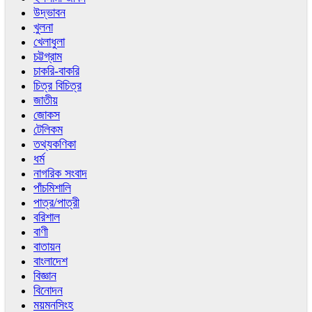
উদ্ভাবন
খুলনা
খেলাধুলা
চট্টগ্রাম
চাকরি-বাকরি
চিত্র বিচিত্র
জাতীয়
জোকস
টেলিকম
তথ্যকণিকা
ধর্ম
নাগরিক সংবাদ
পাঁচমিশালি
পাত্র/পাত্রী
বরিশাল
বাণী
বাতায়ন
বাংলাদেশ
বিজ্ঞান
বিনোদন
ময়মনসিংহ