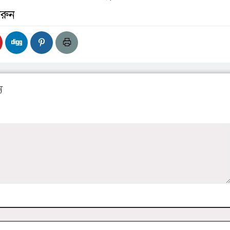
রুন
য