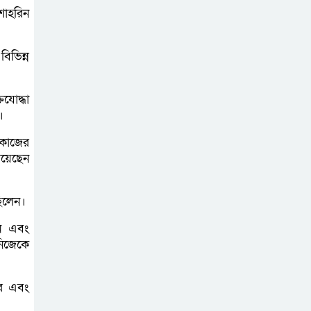
শাহরিন
সচেতন প্রজন্ম গড়ার
লক্ষ্যে বেতাগীতে
িভিন্ন
দুর্নীতি বিরোধী বিতর্ক
টিকটকে অশালীন
িযোদ্ধা
।
কনটেন্ট ও অনলাইন
হয়রানির অভিযোগে
 কাজের
ব্রাহ্মণবাড়িয়ায় উদ্বেগ
েয়েছেন
বেতাগীতে ঈদুল
ছিলেন।
আজহা উপলক্ষে
েন এবং
কুরবানির গরু দান,
নিজেকে
দুস্থদের মাঝে মাংস বিতরণ
করে এবং
ঈদের নামাজ শেষ না
হতে হতেই হামলা –