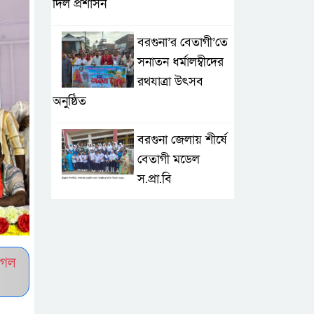
দিল প্রশাসন
বরগুনা’র বেতাগী’তে
সনাতন ধর্মালম্বীদের
রথযাত্রা উৎসব
অনুষ্ঠিত
বরগুনা জেলায় শীর্ষে
বেতাগী মডেল
স.প্রা.বি
টেকনাফে আকস্মিক
বন্যা; ৩৮০ ক্ষতিগ্রস্ত
পরিবারের জন্য
ুগল
জরুরি সহায়তা শুরু যুব নেতৃত্বাধীন
সংগঠনগুলোর