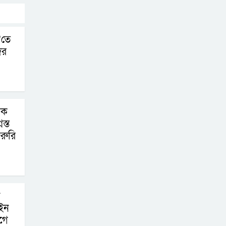
’তে
ের
িক
স্ত
রুরি
ইন
গে