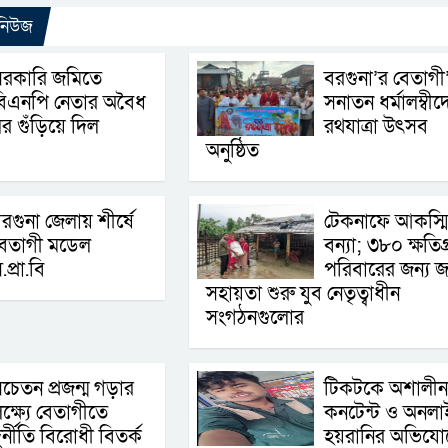
 নিউজ
সরকারি জমিতে
বরগুনা’র বেতাগী
বিএনপি নেতার অবৈধ
সনাতন ধর্মালম্বীদ
র গুঁড়িয়ে দিল
রথযাত্রা উৎসব
অনুষ্ঠিত
রগুনা জেলায় শীর্ষে
টেকনাফে আকস্ম
বেতাগী মডেল
বন্যা; ৩৮০ ক্ষতিগ্র
.প্রা.বি
পরিবারের জন্য জ
সহায়তা শুরু যুব নেতৃত্বাধীন
সংগঠনগুলোর
চেতন প্রজন্ম গড়ার
টিকটকে অশালীন
ক্ষ্যে বেতাগীতে
কনটেন্ট ও অনলা
ুর্নীতি বিরোধী বিতর্ক
হয়রানির অভিযো