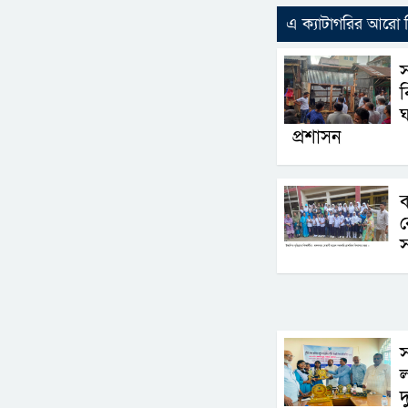
এ ক্যাটাগরির আরো
ঘ
প্রশাসন
ব
স
স
ল
দ