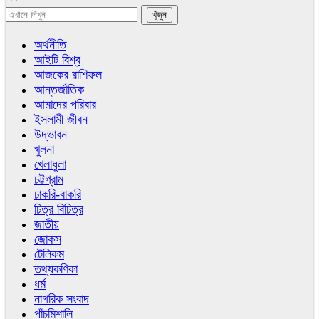
অর্থনীতি
আইটি বিশ্ব
আজকের রাশিফল
আন্তর্জাতিক
আমাদের পরিবার
ইসলামী জীবন
উদ্ভাবন
খুলনা
খেলাধুলা
চট্টগ্রাম
চাকরি-বাকরি
চিত্র বিচিত্র
জাতীয়
জোকস
টেলিকম
তথ্যকণিকা
ধর্ম
নাগরিক সংবাদ
পাঁচমিশালি