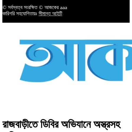
© সর্বস্বত্ব সংরক্ষিত © আজকের aaa
কারিগরি সহযোগিতায়ঃ
সীমান্ত আইটি
রাজবাড়ীতে ডিবির অভিযানে অস্ত্রসহ