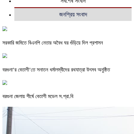
সর্বশেষ সংবাদ
জনপ্রিয় সংবাদ
সরকারি জমিতে বিএনপি নেতার অবৈধ ঘর গুঁড়িয়ে দিল প্রশাসন
বরগুনা’র বেতাগী’তে সনাতন ধর্মালম্বীদের রথযাত্রা উৎসব অনুষ্ঠিত
বরগুনা জেলায় শীর্ষে বেতাগী মডেল স.প্রা.বি