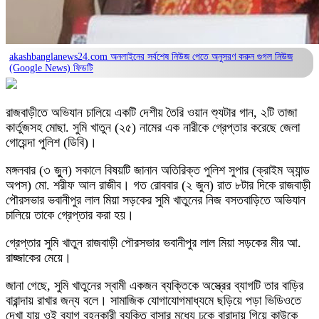
akashbanglanews24.com অনলাইনের সর্বশেষ নিউজ পেতে অনুসরণ করুন
গুগল নিউজ
(Google News)
ফিডটি
রাজবাড়ীতে অভিযান চালিয়ে একটি দেশীয় তৈরি ওয়ান শ্যুটার গান, ২টি তাজা
কার্তুজসহ মোছা. সুমি খাতুন (২৫) নামের এক নারীকে গ্রেপ্তার করেছে জেলা
গোয়েন্দা পুলিশ (ডিবি)।
মঙ্গলবার (৩ জুুন) সকালে বিষয়টি জানান অতিরিক্ত পুলিশ সুপার (ক্রাইম অ্যান্ড
অপস) মো. শরীফ আল রাজীব। গত রোববার (২ জুন) রাত ৮টার দিকে রাজবাড়ী
পৌরসভার ভবানীপুর লাল মিয়া সড়কের সুমি খাতুনের নিজ বসতবাড়িতে অভিযান
চালিয়ে তাকে গ্রেপ্তার করা হয়।
গ্রেপ্তার সুমি খাতুন রাজবাড়ী পৌরসভার ভবানীপুর লাল মিয়া সড়কের মীর আ.
রাজ্জাকের মেয়ে।
জানা গেছে, সুমি খাতুনের স্বামী একজন ব্যক্তিকে অস্ত্রের ব্যাগটি তার বাড়ির
বারান্দায় রাখার জন্য বলে। সামাজিক যোগাযোগমাধ্যমে ছড়িয়ে পড়া ভিডিওতে
দেখা যায় ওই ব্যাগ বহনকারী ব্যক্তি বাসার মধ্যে ঢুকে বারান্দায় গিয়ে কাউকে