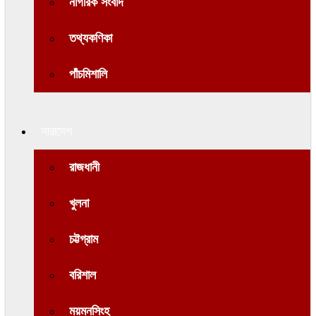
নাগরিক সংবাদ
তথ্যকণিকা
পাঁচমিশালি
সারাদেশ
রাজধানী
খুলনা
চট্টগ্রাম
বরিশাল
ময়মনসিংহ