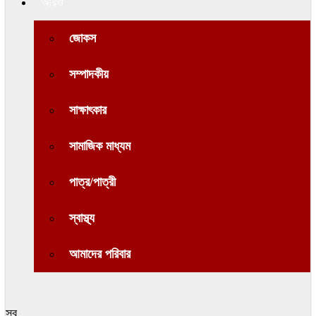
আরও
জোকস
সম্পাদকীয়
সাক্ষাৎকার
সামাজিক মাধ্যম
পাত্র/পাত্রী
স্বাস্থ্য
আমাদের পরিবার
সব