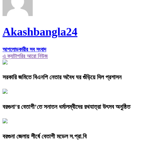
Akashbangla24
আপলোডকারীর সব সংবাদ
এ ক্যাটাগরির আরো নিউজ
সরকারি জমিতে বিএনপি নেতার অবৈধ ঘর গুঁড়িয়ে দিল প্রশাসন
বরগুনা’র বেতাগী’তে সনাতন ধর্মালম্বীদের রথযাত্রা উৎসব অনুষ্ঠিত
বরগুনা জেলায় শীর্ষে বেতাগী মডেল স.প্রা.বি