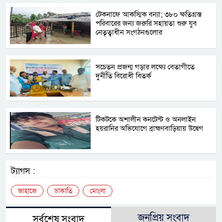
টেকনাফে আকস্মিক বন্যা; ৩৮০ ক্ষতিগ্রস্ত
পরিবারের জন্য জরুরি সহায়তা শুরু যুব
নেতৃত্বাধীন সংগঠনগুলোর
সচেতন প্রজন্ম গড়ার লক্ষ্যে বেতাগীতে
দুর্নীতি বিরোধী বিতর্ক
টিকটকে অশালীন কনটেন্ট ও অনলাইন
হয়রানির অভিযোগে ব্রাহ্মণবাড়িয়ায় উদ্বেগ
ট্যাগস :
জাহাজে
ডাকাতি
মোংলা
জনপ্রিয় সংবাদ
সর্বশেষ সংবাদ