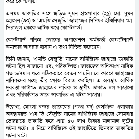
করে কোস্টগার্ড।
এসময় ডাকাতির সঙ্গে জড়িত সুমন হাওলাদার (২১), মো. সুমন
হোসেন (৩০) ও ‘এমভি সেজুতি’ জাহাজের সিনিয়র ইঞ্জিনিয়ার মো.
সিরাজুল হককে আটক করে কোস্টগার্ড।
কোস্টগার্ড পশ্চিম জোনের অপারেশন্স কর্মকর্তা লেফটেন্যান্ট
কমান্ডার আবরার হাসান এ তথ্য নিশ্চিত করেছেন।
তিনি জানান, ‘এমভি সেজুতি’ নামের বানিজ্যিক জাহাজে ডাকাতি
ঘটনা ছিল সাজানো এবং পরিকল্পিত। জাহাজের অধিকাংশ নাবিক
গত ৬/৭মাস ধরে সঠিকভাবে বেতন পায়নি। যে কারণে জাহাজের
নাবিকদের মধ্যে তীব্র ক্ষোভ বিরাজ করছিল। এ অবস্থায় আর্থিক
দুরবস্থা কাটাতে জাহাজের নাবিক ও স্থানীয় ডাকাত দল সাজানো
এবং পরিকল্পিত ভাবে ডাকাতির এ ঘটনা সাজায়।
উল্লেখ্য, মোংলা বন্দর চ্যানেলের (পশুর নদ) বেসক্রিক এলাকায়
অবস্থানরত ‘এম ভি সেঁজুতি’ নামের বাণিজ্যিক জাহাজে সোমবার
ভোররাতে ডাকাতি করে প্রায় ৫০ লাখ টাকার মালামাল লুটের
ঘটনা ঘটে। এ নিয়ে বাণিজ্যিক ওই জাহাটিতে তিনবার ডাকাতির
ঘটনা ঘটে।