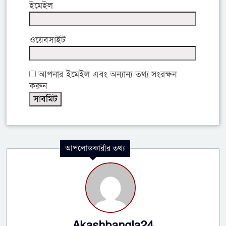
ইমেইল
ওয়েবসাইট
আপনার ইমেইল এবং অন্যান্য তথ্য সংরক্ষন
করুন
আপলোডকারীর তথ্য
Akashbangla24