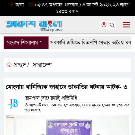
ঢাকা
০৫:৪৭ অপরাহ্ন, শুক্রবার, ০৭ অগাস্ট ২০২৬, ২৩ শ্রাবণ
১৪৩৩ বঙ্গাব্দ
সংবাদ শিরোনাম ::
সরকারি জমিতে বিএনপি নেতার অবৈধ ঘর গুঁড়িয়
প্রচ্ছদ /
সারাদেশ
মোংলায় বানিজ্যিক জাহাজে ডাকাতির ঘটনায় আটক- ৩
রামপাল (বাগেরহাট) প্রতিনিধি
আপডেট সময় : ০৪:৫৬:২৫ অপরাহ্ন, বুধবার, ২৮ মে ২০২৫
১৩৯ বার
পড়া হয়েছে