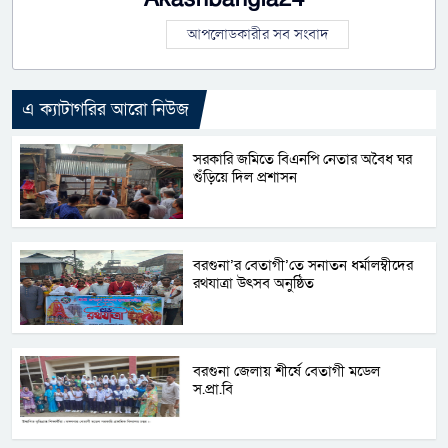
আপলোডকারীর সব সংবাদ
এ ক্যাটাগরির আরো নিউজ
সরকারি জমিতে বিএনপি নেতার অবৈধ ঘর
গুঁড়িয়ে দিল প্রশাসন
বরগুনা’র বেতাগী’তে সনাতন ধর্মালম্বীদের
রথযাত্রা উৎসব অনুষ্ঠিত
বরগুনা জেলায় শীর্ষে বেতাগী মডেল
স.প্রা.বি