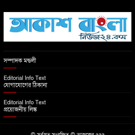
দুর্নীতি বিরোধী বিতর্ক
টিকটকে অশালীন কনটেন্ট ও অনলাইন
হয়রানির অভিযোগে ব্রাহ্মণবাড়িয়ায়
উদ্বেগ
বেতাগীতে ঈদুল আজহা উপলক্ষে
সম্পাদক মন্ডলী
কুরবানির গরু দান, দুস্থদের মাঝে মাংস
বিতরণ
Editorial Info Text
যোগাযোগের ঠিকানা
ঈদের নামাজ শেষ না হতে হতেই
হামলা – আহত ৬
Editorial Info Text
প্রয়োজনীয় লিঙ্ক
বরগুনায় তিন দিনব্যাপী প্রপোজাল
রাইটিং প্রশিক্ষণের উদ্বোধন
© সর্বস্বত্ব সংরক্ষিত © আজকের aaa