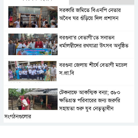
সরকারি জমিতে বিএনপি নেতার
অবৈধ ঘর গুঁড়িয়ে দিল প্রশাসন
বরগুনা’র বেতাগী’তে সনাতন
ধর্মালম্বীদের রথযাত্রা উৎসব অনুষ্ঠিত
বরগুনা জেলায় শীর্ষে বেতাগী মডেল
স.প্রা.বি
টেকনাফে আকস্মিক বন্যা; ৩৮০
ক্ষতিগ্রস্ত পরিবারের জন্য জরুরি
সহায়তা শুরু যুব নেতৃত্বাধীন
সংগঠনগুলোর
সচেতন প্রজন্ম গড়ার লক্ষ্যে বেতাগীতে