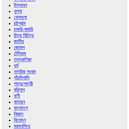
উদ্ভাবন
খুলনা
খেলাধুলা
চট্টগ্রাম
চাকরি-বাকরি
চিত্র বিচিত্র
জাতীয়
জোকস
টেলিকম
তথ্যকণিকা
ধর্ম
নাগরিক সংবাদ
পাঁচমিশালি
পাত্র/পাত্রী
বরিশাল
বাণী
বাতায়ন
বাংলাদেশ
বিজ্ঞান
বিনোদন
ময়মনসিংহ