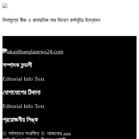
বিনামূল্যে বীজ ও রাসায়নিক সার বিতরণ কর্মসূচির উদ্বোধন
সম্পাদক মন্ডলী
Editorial Info Text
যোগাযোগের ঠিকানা
Editorial Info Text
প্রয়োজনীয় লিঙ্ক
© সর্বস্বত্ব সংরক্ষিত © আজকের aaa