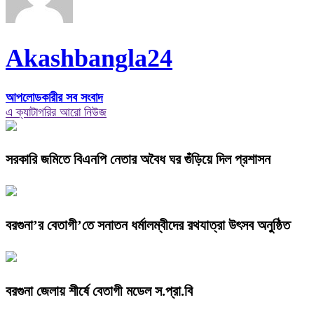
Akashbangla24
আপলোডকারীর সব সংবাদ
এ ক্যাটাগরির আরো নিউজ
সরকারি জমিতে বিএনপি নেতার অবৈধ ঘর গুঁড়িয়ে দিল প্রশাসন
বরগুনা’র বেতাগী’তে সনাতন ধর্মালম্বীদের রথযাত্রা উৎসব অনুষ্ঠিত
বরগুনা জেলায় শীর্ষে বেতাগী মডেল স.প্রা.বি