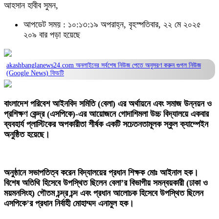
আহসান হাবীব সুমন,
আপডেট সময় : ১০:১৩:১৯ অপরাহ্ন, বৃহস্পতিবার, ২২ মে ২০২৫
২০৯ বার পড়া হয়েছে
akashbanglanews24.com অনলাইনের সর্বশেষ নিউজ পেতে অনুসরণ করুন
গুগল নিউজ
(Google News)
ফিডটি
বাংলাদেশ পরিবেশ আইনবিদ সমিতি (বেলা) এর অর্থায়নে এবং সমাজ উন্নয়ন ও
প্রশিক্ষণ কেন্দ্র (এসপিকে)-এর আয়োজনে গোদাশিমলা উচ্চ বিদ্যালয়ে একবার
ব্যবহার্য প্লাস্টিকের অপকারীতা শীর্ষক একটি সচেতনতামূলক স্কুল ক্যাম্পেইন
অনুষ্ঠিত হয়েছে।
অনুষ্ঠানে সভাপতিত্ব করেন বিদ্যালয়ের প্রধান শিক্ষক মোঃ আইনাল হক।
বিশেষ অতিথি হিসেবে উপস্থিত ছিলেন বেলা’র বিভাগীয় সমন্বয়কারী (ঢাকা ও
ময়মনসিংহ) গৌতম চন্দ্র চন্দ এবং প্রধান আলোচক হিসেবে উপস্থিত ছিলেন
এসপিকে’র প্রধান নির্বাহী মোহাম্মদ এনামুল হক।