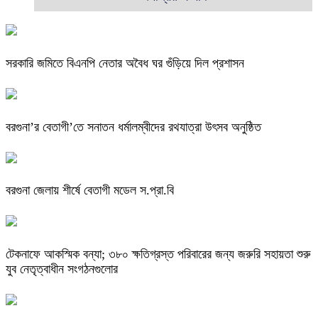
সরকারি জমিতে বিএনপি নেতার অবৈধ ঘর গুঁড়িয়ে দিল প্রশাসন
বরগুনা’র বেতাগী’তে সনাতন ধর্মালম্বীদের রথযাত্রা উৎসব অনুষ্ঠিত
বরগুনা জেলায় শীর্ষে বেতাগী মডেল স.প্রা.বি
টেকনাফে আকস্মিক বন্যা; ৩৮০ ক্ষতিগ্রস্ত পরিবারের জন্য জরুরি সহায়তা শুরু
যুব নেতৃত্বাধীন সংগঠনগুলোর