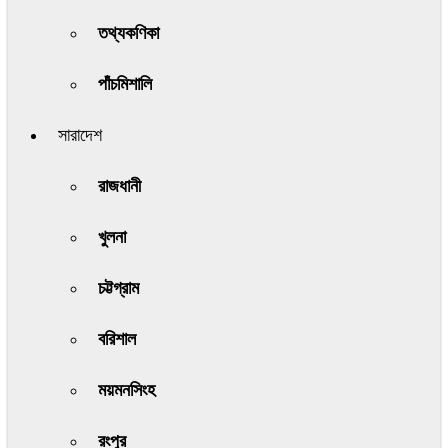
তথ্যকণিকা
পাঁচমিশালি
সারাদেশ
রাজধানী
খুলনা
চট্টগ্রাম
বরিশাল
ময়মনসিংহ
রংপুর