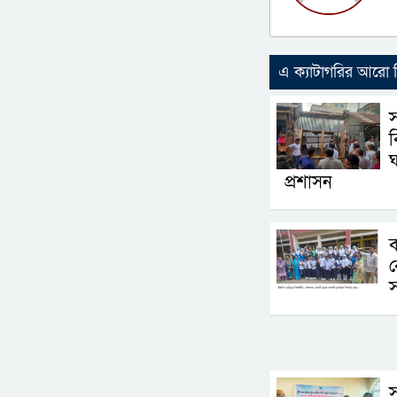
এ ক্যাটাগরির আরো
ঘ
প্রশাসন
ব
স
স