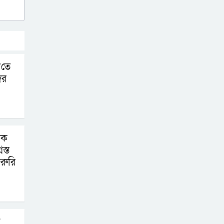
’তে
ের
িক
স্ত
রুরি