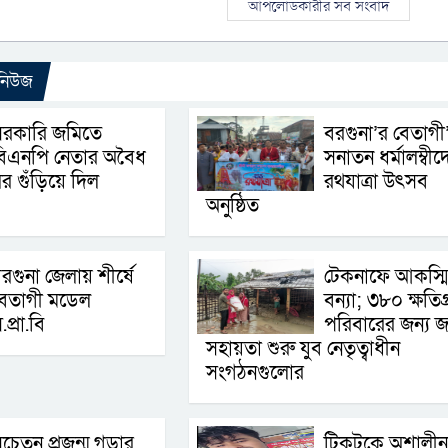
আপলোডকারীর সব সংবাদ
 নিউজ
সরকারি জমিতে
বরগুনা’র বেতাগী
বিএনপি নেতার অবৈধ
সনাতন ধর্মালম্বীদ
র গুঁড়িয়ে দিল
রথযাত্রা উৎসব
অনুষ্ঠিত
রগুনা জেলায় শীর্ষে
টেকনাফে আকস্ম
বেতাগী মডেল
বন্যা; ৩৮০ ক্ষতিগ্র
.প্রা.বি
পরিবারের জন্য জ
সহায়তা শুরু যুব নেতৃত্বাধীন
সংগঠনগুলোর
চেতন প্রজন্ম গড়ার
টিকটকে অশালীন