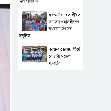
দিল প্রশাসন
বরগুনা’র বেতাগী’তে
সনাতন ধর্মালম্বীদের
রথযাত্রা উৎসব
অনুষ্ঠিত
বরগুনা জেলায় শীর্ষে
বেতাগী মডেল
স.প্রা.বি
টেকনাফে আকস্মিক
বন্যা; ৩৮০ ক্ষতিগ্রস্ত
পরিবারের জন্য
জরুরি সহায়তা শুরু যুব নেতৃত্বাধীন
সংগঠনগুলোর