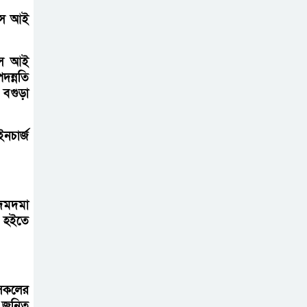
আহত ৬
 এস আই
বরগুনায় তিন
 এস আই
দিনব্যাপী প্রপোজাল
দন্নতি
বগুড়া
রাইটিং প্রশিক্ষণের
উদ্বোধন
চার্জ
বিনামূল্যে বীজ ও
রাসায়নিক সার
বিতরণ কর্মসূচির
 দমদমা
উদ্বোধন
গ হইতে
 সকলের
 জনিত