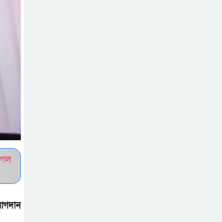
সচেতন প্রজন্ম গড়ার
লক্ষ্যে বেতাগীতে
দুর্নীতি বিরোধী বিতর্ক
টিকটকে অশালীন
কনটেন্ট ও অনলাইন
হয়রানির অভিযোগে
ব্রাহ্মণবাড়িয়ায় উদ্বেগ
বেতাগীতে ঈদুল
আজহা উপলক্ষে
ুগল
কুরবানির গরু দান,
দুস্থদের মাঝে মাংস বিতরণ
যোগদান
ঈদের নামাজ শেষ না
হতে হতেই হামলা –