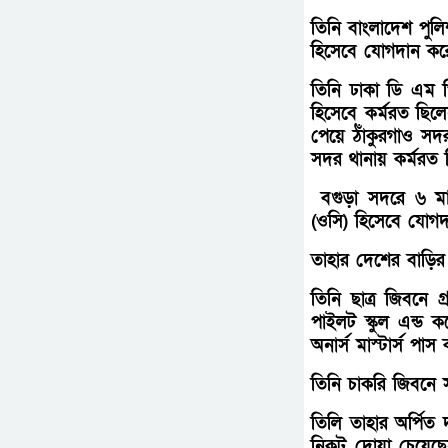
তিনি বাংলাদেশ পু
হিসেবে যোগদান কর
তিনি ঢাকা ডি এম প
হিসেবে কর্মরত ছিলে
পেয়ে ঠাঁকুরগাও সদ
সদর থানায় কর্মরত 
বগুড়া সদরে ৬ মা
(ওসি) হিসেবে যোগ
তাহার দেশের বাড়ি
তিনি ছাত্র জিবনে 
পাইলট স্কুল এন্ড 
অনার্স মাস্টার্স পা
তিনি চাকরি জিবনে 
তিলি তাহার অর্পিত 
নিকট দোয়া চেয়েছে