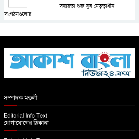
সহায়তা শুরু যুব নেতৃত্বাধীন
সংগঠনগুলোর
সচেতন প্রজন্ম গড়ার লক্ষ্যে বেতাগীতে
দুর্নীতি বিরোধী বিতর্ক
টিকটকে অশালীন কনটেন্ট ও অনলাইন
হয়রানির অভিযোগে ব্রাহ্মণবাড়িয়ায়
উদ্বেগ
বেতাগীতে ঈদুল আজহা উপলক্ষে
সম্পাদক মন্ডলী
কুরবানির গরু দান, দুস্থদের মাঝে মাংস
বিতরণ
Editorial Info Text
যোগাযোগের ঠিকানা
ঈদের নামাজ শেষ না হতে হতেই
হামলা – আহত ৬