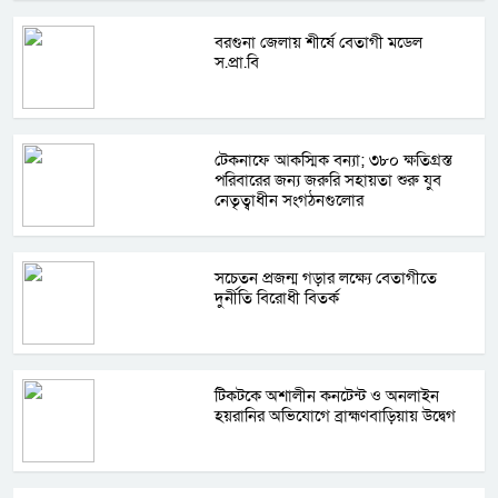
বরগুনা জেলায় শীর্ষে বেতাগী মডেল
স.প্রা.বি
টেকনাফে আকস্মিক বন্যা; ৩৮০ ক্ষতিগ্রস্ত
পরিবারের জন্য জরুরি সহায়তা শুরু যুব
নেতৃত্বাধীন সংগঠনগুলোর
সচেতন প্রজন্ম গড়ার লক্ষ্যে বেতাগীতে
দুর্নীতি বিরোধী বিতর্ক
টিকটকে অশালীন কনটেন্ট ও অনলাইন
হয়রানির অভিযোগে ব্রাহ্মণবাড়িয়ায় উদ্বেগ