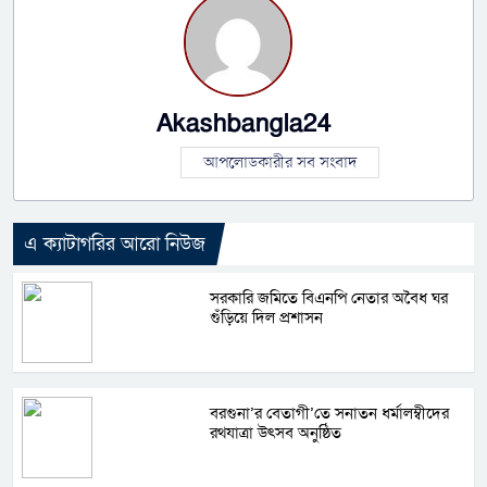
Akashbangla24
আপলোডকারীর সব সংবাদ
এ ক্যাটাগরির আরো নিউজ
সরকারি জমিতে বিএনপি নেতার অবৈধ ঘর
গুঁড়িয়ে দিল প্রশাসন
বরগুনা’র বেতাগী’তে সনাতন ধর্মালম্বীদের
রথযাত্রা উৎসব অনুষ্ঠিত