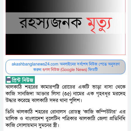
akashbanglanews24.com অনলাইনের সর্বশেষ নিউজ পেতে অনুসরণ
করুন
গুগল নিউজ (Google News)
ফিডটি
ঝালকাঠি শহরের কামারপট্টি রোডের একটি ভাড়া বাসা থেকে
কাজি সানজিদা আক্তার লিসা (৩৫) নামের এক গৃহবধূর মরদেহ
উদ্ধার করেছে ঝালকাঠি সদর থানা পুলিশ।
তিনি ঝালকাঠি শহরের রোনালস রোডস্থ ‘কাজি কম্পিউটার’ এর
মালিক ও বাংলাদেশ বুলেটিন পত্রিকার ঝালকাঠি জেলা প্রতিনিধি
কাজি সোলায়মান সুমনের স্ত্রী।