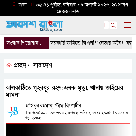
ঢাকা
০৫:৪১ পূর্বাহ্ন, রবিবার, ০৯ অগাস্ট ২০২৬, ২৪ শ্রাবণ
১৪৩৩ বঙ্গাব্দ
সংবাদ শিরোনাম ::
সরকারি জমিতে বিএনপি নেতার অবৈধ ঘর গুঁড়িয়
প্রচ্ছদ /
সারাদেশ
ঝালকাঠিতে গৃহবধূর রহস্যজনক মৃত্যু, থানায় ভাইয়ের
মামলা
হাসিবুর রহমান, স্টাফ রিপোর্টার
আপডেট সময় : ০৩:৩১:৪২ অপরাহ্ন, শনিবার, ১৭ মে ২০২৫
১৮৮ বার
পড়া হয়েছে