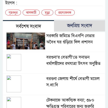
ট্যাগস :
গৃহবধূর
ঝালকাঠি
মৃত্যু
রহস্যজনক
জনপ্রিয় সংবাদ
সর্বশেষ সংবাদ
সরকারি জমিতে বিএনপি নেতার
অবৈধ ঘর গুঁড়িয়ে দিল প্রশাসন
বরগুনা’র বেতাগী’তে সনাতন
ধর্মালম্বীদের রথযাত্রা উৎসব অনুষ্ঠিত
বরগুনা জেলায় শীর্ষে বেতাগী মডেল
স.প্রা.বি
টেকনাফে আকস্মিক বন্যা; ৩৮০
ক্ষতিগ্রস্ত পরিবারের জন্য জরুরি