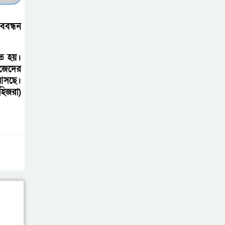
সচেতন প্রজন্ম গড়ার
ববন্ধন
লক্ষ্যে বেতাগীতে
দুর্নীতি বিরোধী বিতর্ক
িত হয়।
িজেদের
টিকটকে অশালীন
 আসছে।
কনটেন্ট ও অনলাইন
হিজরা)
হয়রানির অভিযোগে
ব্রাহ্মণবাড়িয়ায় উদ্বেগ
বেতাগীতে ঈদুল
আজহা উপলক্ষে
কুরবানির গরু দান,
দুস্থদের মাঝে মাংস বিতরণ
ঈদের নামাজ শেষ না
হতে হতেই হামলা –