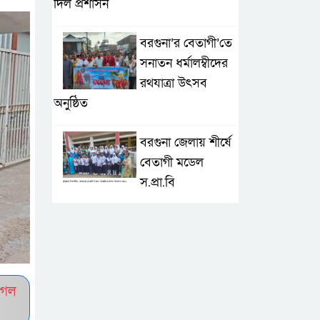
দিল প্রশাসন
বরগুনা’র বেতাগী’তে
সনাতন ধর্মালম্বীদের
রথযাত্রা উৎসব
অনুষ্ঠিত
বরগুনা জেলায় শীর্ষে
বেতাগী মডেল
স.প্রা.বি
টেকনাফে আকস্মিক
বন্যা; ৩৮০ ক্ষতিগ্রস্ত
পরিবারের জন্য
জরুরি সহায়তা শুরু যুব নেতৃত্বাধীন
ুগল
সংগঠনগুলোর