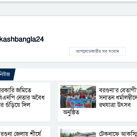
kashbangla24
আপলোডকারীর সব সংবাদ
 নিউজ
সরকারি জমিতে
বরগুনা’র বেতাগী
বিএনপি নেতার অবৈধ
সনাতন ধর্মালম্বীদ
র গুঁড়িয়ে দিল
রথযাত্রা উৎসব
অনুষ্ঠিত
রগুনা জেলায় শীর্ষে
টেকনাফে আকস্ম