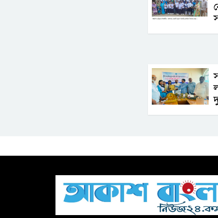
স
স
ল
দ