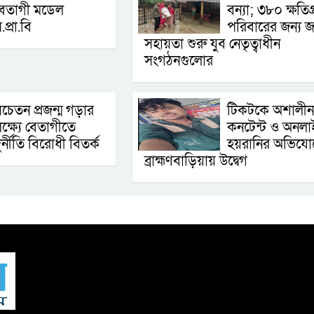
বেতাগী মডেল
বন্যা; ৩৮০ ক্ষতিগ্র
.প্রা.বি
পরিবারের জন্য জ
সহায়তা শুরু যুব নেতৃত্বাধীন
সংগঠনগুলোর
চেতন প্রজন্ম গড়ার
টিকটকে অশালীন
ক্ষ্যে বেতাগীতে
কনটেন্ট ও অনলা
ুর্নীতি বিরোধী বিতর্ক
হয়রানির অভিযো
ব্রাহ্মণবাড়িয়ায় উদ্বেগ