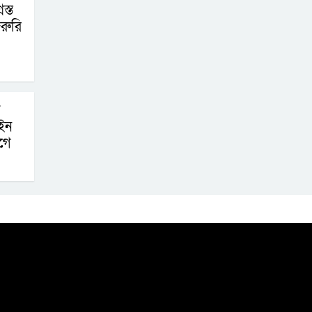
স্ত
রুরি
ইন
গে