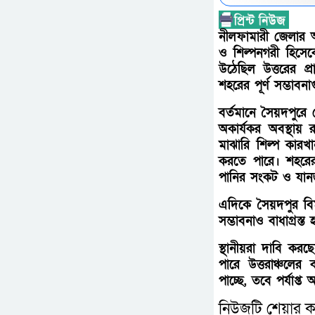
নীলফামারী জেলার অ
ও শিল্পনগরী হিসে
উঠেছিল উত্তরের প্র
শহরের পূর্ণ সম্ভা
বর্তমানে সৈয়দপুর
অকার্যকর অবস্থায় র
মাঝারি শিল্প কারখা
করতে পারে। শহরের 
পানির সংকট ও যানজ
এদিকে সৈয়দপুর বিম
সম্ভাবনাও বাধাগ্রস্ত 
স্থানীয়রা দাবি ক
পারে উত্তরাঞ্চলের 
পাচ্ছে, তবে পর্যাপ
নিউজটি শেয়ার ক