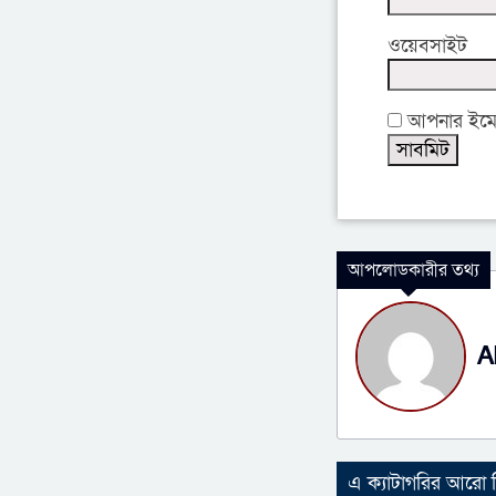
ওয়েবসাইট
আপনার ইমেইল
আপলোডকারীর তথ্য
A
এ ক্যাটাগরির আরো