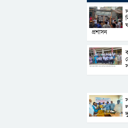
ঘ
প্রশাসন
ব
স
স
ল
দ