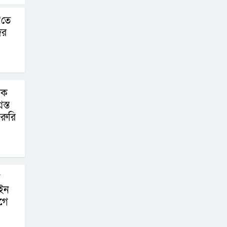
’তে
ের
িক
স্ত
রুরি
ইন
গে