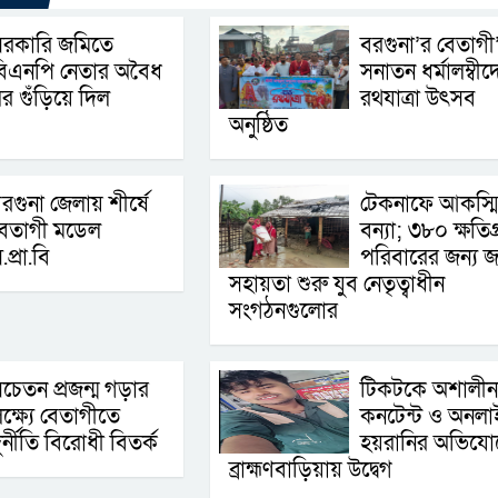
সরকারি জমিতে
বরগুনা’র বেতাগী
বিএনপি নেতার অবৈধ
সনাতন ধর্মালম্বীদ
র গুঁড়িয়ে দিল
রথযাত্রা উৎসব
অনুষ্ঠিত
রগুনা জেলায় শীর্ষে
টেকনাফে আকস্ম
বেতাগী মডেল
বন্যা; ৩৮০ ক্ষতিগ্র
.প্রা.বি
পরিবারের জন্য জ
সহায়তা শুরু যুব নেতৃত্বাধীন
সংগঠনগুলোর
চেতন প্রজন্ম গড়ার
টিকটকে অশালীন
ক্ষ্যে বেতাগীতে
কনটেন্ট ও অনলা
ুর্নীতি বিরোধী বিতর্ক
হয়রানির অভিযো
ব্রাহ্মণবাড়িয়ায় উদ্বেগ