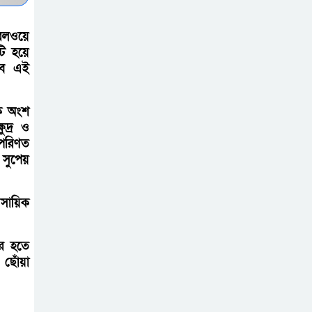
সচেতন প্রজন্ম গড়ার
েলওয়ে
লক্ষ্যে বেতাগীতে
ি হয়ে
দুর্নীতি বিরোধী বিতর্ক
াবে এই
টিকটকে অশালীন
েক অংশ
কনটেন্ট ও অনলাইন
ুদ্র ও
হয়রানির অভিযোগে
 পরিণত
ব্রাহ্মণবাড়িয়ায় উদ্বেগ
সুপেয়
বেতাগীতে ঈদুল
সায়িক
আজহা উপলক্ষে
কুরবানির গরু দান,
ুর হতে
দুস্থদের মাঝে মাংস বিতরণ
ছোঁয়া
ঈদের নামাজ শেষ না
হতে হতেই হামলা –