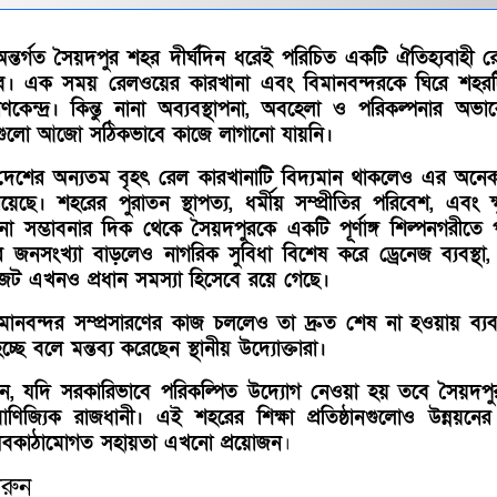
ন্তর্গত সৈয়দপুর শহর দীর্ঘদিন ধরেই পরিচিত একটি ঐতিহ্যবাহী র
বে। এক সময় রেলওয়ের কারখানা এবং বিমানবন্দরকে ঘিরে শহরট
াণকেন্দ্র। কিন্তু নানা অব্যবস্থাপনা, অবহেলা ও পরিকল্পনার অভ
বনাগুলো আজো সঠিকভাবে কাজে লাগানো যায়নি।
ে দেশের অন্যতম বৃহৎ রেল কারখানাটি বিদ্যমান থাকলেও এর অন
য়েছে। শহরের পুরাতন স্থাপত্য, ধর্মীয় সম্প্রীতির পরিবেশ, এবং ক্ষ
না সম্ভাবনার দিক থেকে সৈয়দপুরকে একটি পূর্ণাঙ্গ শিল্পনগরীতে
জনসংখ্যা বাড়লেও নাগরিক সুবিধা বিশেষ করে ড্রেনেজ ব্যবস্থা, 
ট এখনও প্রধান সমস্যা হিসেবে রয়ে গেছে।
ানবন্দর সম্প্রসারণের কাজ চললেও তা দ্রুত শেষ না হওয়ায় ব্যব
হচ্ছে বলে মন্তব্য করেছেন স্থানীয় উদ্যোক্তারা।
রছেন, যদি সরকারিভাবে পরিকল্পিত উদ্যোগ নেওয়া হয় তবে সৈয়দপ
বাণিজ্যিক রাজধানী। এই শহরের শিক্ষা প্রতিষ্ঠানগুলোও উন্নয়নের 
্ত অবকাঠামোগত সহায়তা এখনো প্রয়োজন
।
রুন