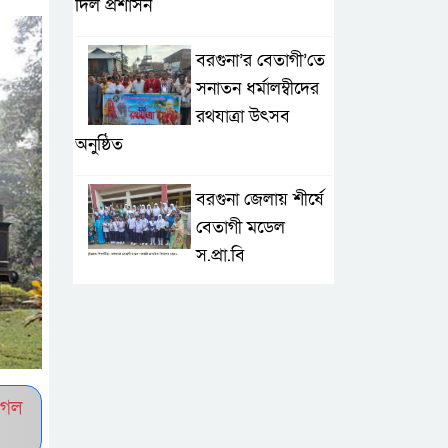
দিল প্রশাসন
বরগুনা’র বেতাগী’তে
সনাতন ধর্মালম্বীদের
রথযাত্রা উৎসব
অনুষ্ঠিত
বরগুনা জেলায় শীর্ষে
বেতাগী মডেল
স.প্রা.বি
টেকনাফে আকস্মিক
বন্যা; ৩৮০ ক্ষতিগ্রস্ত
পরিবারের জন্য
জরুরি সহায়তা শুরু যুব নেতৃত্বাধীন
ুগল
সংগঠনগুলোর