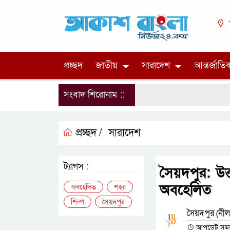
প্রচ্ছদ
জাতীয়
সারাদেশ
আন্তর্জাতি
সংবাদ শিরোনাম ::
প্রচ্ছদ /
সারাদেশ
ট্যাগস :
সৈয়দপুর: উত
অবহেলিত
অবহেলিত
শহর
শিল্প
সৈয়দপুর
সৈয়দপুর (নীল
আপডেট সময় 