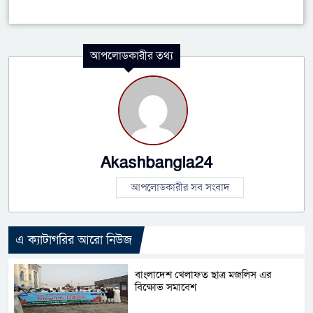
আপলোডকারীর তথ্য
Akashbangla24
আপলোডকারীর সব সংবাদ
এ ক্যাটাগরির আরো নিউজ
বাংলাদেশ খেলাফত ছাত্র মজলিস এর
বিক্ষোভ সমাবেশ