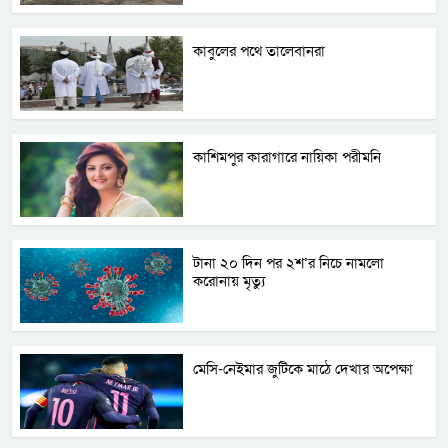
কাবুলের পথে তালেবানরা
কাশিমপুর কারাগারে নায়িকা পরীমনি
টানা ২০ দিন পর ২শ’র নিচে নামলো
করোনায় মৃত্যু
মেসি-নেইমার জুটিকে মাঠে দেখার অপেক্ষা