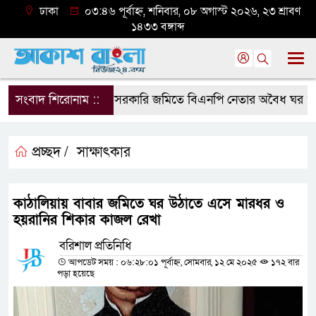
ঢাকা
০৩:৪৬ পূর্বাহ্ন, শনিবার, ০৮ অগাস্ট ২০২৬, ২৩ শ্রাবণ
১৪৩৩ বঙ্গাব্দ
সংবাদ শিরোনাম ::
সরকারি জমিতে বিএনপি নেতার অবৈধ ঘর গুঁড়িয়ে
প্রচ্ছদ /
সাক্ষাৎকার
কাঠালিয়ায় বাবার জমিতে ঘর উঠাতে এসে মারধর ও
হয়রানির শিকার কাজল রেখা
বরিশাল প্রতিনিধি
আপডেট সময় : ০৬:২৮:০১ পূর্বাহ্ন, সোমবার, ১২ মে ২০২৫
১৭২ বার
পড়া হয়েছে