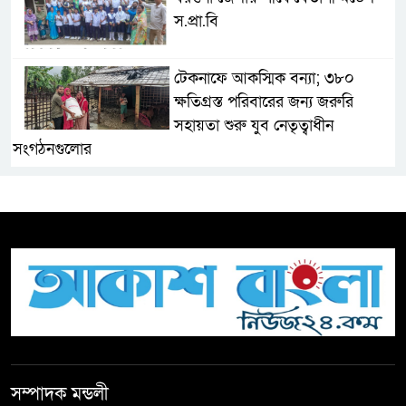
স.প্রা.বি
টেকনাফে আকস্মিক বন্যা; ৩৮০
ক্ষতিগ্রস্ত পরিবারের জন্য জরুরি
সহায়তা শুরু যুব নেতৃত্বাধীন
সংগঠনগুলোর
সচেতন প্রজন্ম গড়ার লক্ষ্যে বেতাগীতে
দুর্নীতি বিরোধী বিতর্ক
টিকটকে অশালীন কনটেন্ট ও অনলাইন
হয়রানির অভিযোগে ব্রাহ্মণবাড়িয়ায়
উদ্বেগ
বেতাগীতে ঈদুল আজহা উপলক্ষে
সম্পাদক মন্ডলী
কুরবানির গরু দান, দুস্থদের মাঝে মাংস