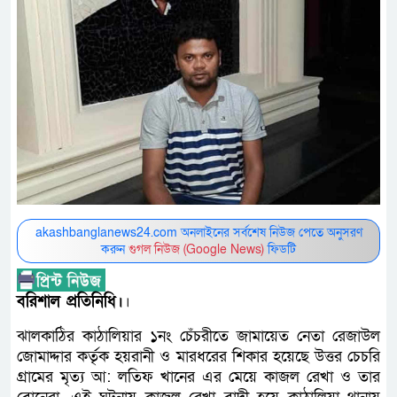
akashbanglanews24.com অনলাইনের সর্বশেষ নিউজ পেতে অনুসরণ
করুন
গুগল নিউজ (Google News)
ফিডটি
বরিশাল প্রতিনিধি।
।
ঝালকাঠির কাঠালিয়ার ১নং চেঁচরীতে জামায়েত নেতা রেজাউল
জোমাদ্দার কর্তৃক হয়রানী ও মারধরের শিকার হয়েছে উত্তর চেচরি
গ্রামের মৃত্য আ: লতিফ খানের এর মেয়ে কাজল রেখা ও তার