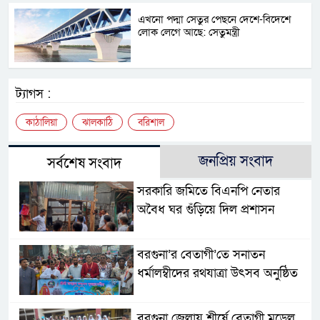
এখনো পদ্মা সেতুর পেছনে দেশে-বিদেশে
লোক লেগে আছে: সেতুমন্ত্রী
ট্যাগস :
কাঠালিয়া
ঝালকাঠি
বরিশাল
জনপ্রিয় সংবাদ
সর্বশেষ সংবাদ
সরকারি জমিতে বিএনপি নেতার
অবৈধ ঘর গুঁড়িয়ে দিল প্রশাসন
বরগুনা’র বেতাগী’তে সনাতন
ধর্মালম্বীদের রথযাত্রা উৎসব অনুষ্ঠিত
বরগুনা জেলায় শীর্ষে বেতাগী মডেল