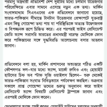
পরমাণু অস্ত্রধারী প্রতিবেশী দেশ দুইটির মধ্যে চলমান উত্তেজনার
পরিপ্রেক্ষিতে এবার সামনে এসেছে নতুন এক তথ্য। মার্কিন
সংবাদমাধ্যম সিএনএনের এক প্রতিবেদনে জানানো হয়েছে,
ভারত-পাকিস্তান সীমান্তে টানটান উত্তেজনার প্রেক্ষাপটে যুক্তরাষ্ট্র
এমন কিছু গোয়েন্দা তথ্য পায় যা পরিস্থিতিকে অত্যন্ত উদ্বেগজনক
ও বিপজ্জনক রূপে চিহ্নিত করে। এর পরপরই ভাইস প্রেসিডেন্ট
জেডি ভ্যান্স সরাসরি ভারতের প্রধানমন্ত্রী নরেন্দ্র মোদিকে ফোন
করে পাকিস্তানের সঙ্গে যুদ্ধবিরতি আলোচনায় বসার আহ্বান
জানান।
প্রতিবেদনে বলা হয়, মার্কিন প্রশাসনের অভ্যন্তরে গঠিত একটি
কৌশলগত দল—যার মধ্যে ভ্যান্স, মার্কো রুবিও এবং হোয়াইট
হাউসের চিফ অব স্টাফ সুজি ওয়াইলস ছিলেন— শুরু থেকেই
ভারত-পাকিস্তান সংঘাত নিবিড়ভাবে পর্যবেক্ষণ করছিল। শুক্রবার
সকালে প্রাপ্ত গোয়েন্দা তথ্যের গুরুত্ব অনুধাবন করে ভাইস
প্রেসিডেন্ট ভ্যান্স বিষয়টি প্রেসিডেন্ট ট্রাম্পকে জানান এবং
এরপরই মোদিকে ফোন করেন।
ফোনালাপে ভ্যান্স স্পষ্ট করেন, হোয়াইট হাউসের মূল্যায়ন অনুযায়ী