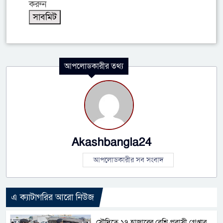
করুন
আপলোডকারীর তথ্য
Akashbangla24
আপলোডকারীর সব সংবাদ
এ ক্যাটাগরির আরো নিউজ
সৌদিতে ১৭ হাজারের বেশি প্রবাসী গ্রেপ্তার