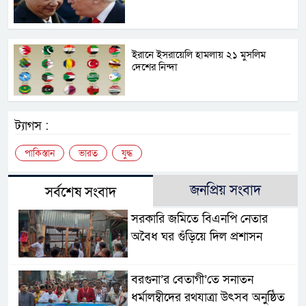
ইরানে ইসরায়েলি হামলায় ২১ মুসলিম
দেশের নিন্দা
ট্যাগস :
পাকিস্তান
ভারত
যুদ্ধ
জনপ্রিয় সংবাদ
সর্বশেষ সংবাদ
সরকারি জমিতে বিএনপি নেতার
অবৈধ ঘর গুঁড়িয়ে দিল প্রশাসন
বরগুনা’র বেতাগী’তে সনাতন
ধর্মালম্বীদের রথযাত্রা উৎসব অনুষ্ঠিত