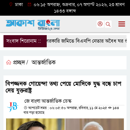
ঢাকা
০৬:১৫ অপরাহ্ন, শুক্রবার, ০৭ অগাস্ট ২০২৬, ২৩ শ্রাবণ
১৪৩৩ বঙ্গাব্দ
সংবাদ শিরোনাম ::
সরকারি জমিতে বিএনপি নেতার অবৈধ ঘর গুঁড়িয়ে 
প্রচ্ছদ /
আন্তর্জাতিক
বিপজ্জনক গোয়েন্দা তথ্য পেয়ে মোদিকে যুদ্ধ বন্ধে চাপ
দেয় যুক্তরাষ্ট্র
জে বাংলা আন্তর্জাতিক ডেস্ক
আপডেট সময় : ০৬:০৫:৫০ অপরাহ্ন, রবিবার, ১১ মে ২০২৫
১৪৪
বার পড়া হয়েছে