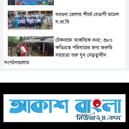
বরগুনা জেলায় শীর্ষে বেতাগী মডেল
স.প্রা.বি
টেকনাফে আকস্মিক বন্যা; ৩৮০
ক্ষতিগ্রস্ত পরিবারের জন্য জরুরি
সহায়তা শুরু যুব নেতৃত্বাধীন
সংগঠনগুলোর
সচেতন প্রজন্ম গড়ার লক্ষ্যে বেতাগীতে
দুর্নীতি বিরোধী বিতর্ক
টিকটকে অশালীন কনটেন্ট ও অনলাইন
হয়রানির অভিযোগে ব্রাহ্মণবাড়িয়ায়
উদ্বেগ