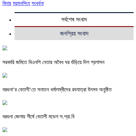
বিদায়
ময়মনসিংহ
সংবর্ধনা
সর্বশেষ সংবাদ
জনপ্রিয় সংবাদ
সরকারি জমিতে বিএনপি নেতার অবৈধ ঘর গুঁড়িয়ে দিল প্রশাসন
বরগুনা’র বেতাগী’তে সনাতন ধর্মালম্বীদের রথযাত্রা উৎসব অনুষ্ঠিত
বরগুনা জেলায় শীর্ষে বেতাগী মডেল স.প্রা.বি