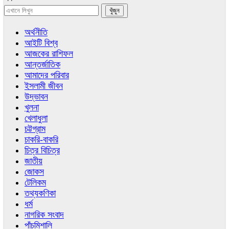
অর্থনীতি
আইটি বিশ্ব
আজকের রাশিফল
আন্তর্জাতিক
আমাদের পরিবার
ইসলামী জীবন
উদ্ভাবন
খুলনা
খেলাধুলা
চট্টগ্রাম
চাকরি-বাকরি
চিত্র বিচিত্র
জাতীয়
জোকস
টেলিকম
তথ্যকণিকা
ধর্ম
নাগরিক সংবাদ
পাঁচমিশালি