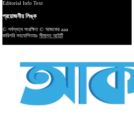
Editorial Info Text
প্রয়োজনীয় লিঙ্ক
© সর্বস্বত্ব সংরক্ষিত © আজকের aaa
কারিগরি সহযোগিতায়ঃ
সীমান্ত আইটি