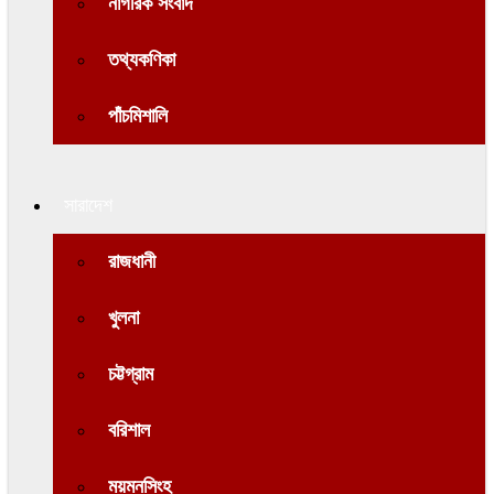
নাগরিক সংবাদ
তথ্যকণিকা
পাঁচমিশালি
সারাদেশ
রাজধানী
খুলনা
চট্টগ্রাম
বরিশাল
ময়মনসিংহ