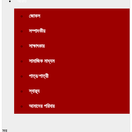
আরও
জোকস
সম্পাদকীয়
সাক্ষাৎকার
সামাজিক মাধ্যম
পাত্র/পাত্রী
স্বাস্থ্য
আমাদের পরিবার
সব