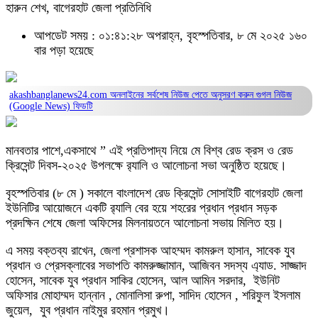
হারুন শেখ, বাগেরহাট জেলা প্রতিনিধি
আপডেট সময় : ০১:৪১:২৮ অপরাহ্ন, বৃহস্পতিবার, ৮ মে ২০২৫
১৬০
বার পড়া হয়েছে
akashbanglanews24.com অনলাইনের সর্বশেষ নিউজ পেতে অনুসরণ করুন
গুগল নিউজ
(Google News)
ফিডটি
মানবতার পাশে,একসাথে ” এই প্রতিপাদ্য নিয়ে মে বিশ্ব রেড ক্রস ও রেড
ক্রিসেন্ট দিবস-২০২৫ উপলক্ষে র‍্যালি ও আলোচনা সভা অনুষ্ঠিত হয়েছে।
বৃহস্পতিবার (৮ মে ) সকালে বাংলাদেশ রেড ক্রিসেন্ট সোসাইটি বাগেরহাট জেলা
ইউনিটির আয়োজনে একটি র‍্যালি বের হয়ে শহরের প্রধান প্রধান সড়ক
প্রদক্ষিন শেষে জেলা অফিসের মিলনায়তনে আলোচনা সভায় মিলিত হয়।
এ সময় বক্তব্য রাখেন, জেলা প্রশাসক আহম্মদ কামরুল হাসান, সাবেক যুব
প্রধান ও প্রেসক্লাবের সভাপতি কামরুজ্জামান, আজিবন সদস্য এ্যাড. সাজ্জাদ
হোসেন, সাবেক যুব প্রধান সাকির হোসেন, আল আমিন সরদার, ইউনিট
অফিসার মোহাম্মদ হান্নান , মোনালিসা রুপা, সাদিদ হোসেন , শরিফুল ইসলাম
জুয়েল, যুব প্রধান নাইমুর রহমান প্রমুখ।