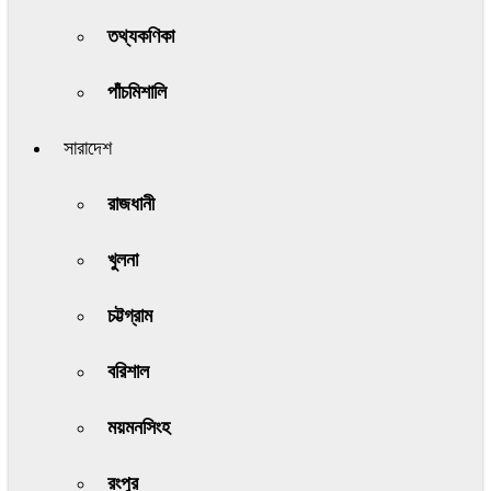
তথ্যকণিকা
পাঁচমিশালি
সারাদেশ
রাজধানী
খুলনা
চট্টগ্রাম
বরিশাল
ময়মনসিংহ
রংপুর