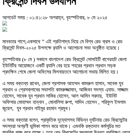
ক্রিসেন্ট দিবস উদযাপন
আপডেট সময় : ০১:৪১:২৮ অপরাহ্ন, বৃহস্পতিবার, ৮ মে ২০২৫
মানবতার পাশে,একসাথে ” এই প্রতিপাদ্য নিয়ে মে বিশ্ব রেড ক্রস ও রেড
ক্রিসেন্ট দিবস-২০২৫ উপলক্ষে র‍্যালি ও আলোচনা সভা অনুষ্ঠিত হয়েছে।
বৃহস্পতিবার (৮ মে ) সকালে বাংলাদেশ রেড ক্রিসেন্ট সোসাইটি বাগেরহাট জেলা
ইউনিটির আয়োজনে একটি র‍্যালি বের হয়ে শহরের প্রধান প্রধান সড়ক
প্রদক্ষিন শেষে জেলা অফিসের মিলনায়তনে আলোচনা সভায় মিলিত হয়।
এ সময় বক্তব্য রাখেন, জেলা প্রশাসক আহম্মদ কামরুল হাসান, সাবেক যুব
প্রধান ও প্রেসক্লাবের সভাপতি কামরুজ্জামান, আজিবন সদস্য এ্যাড. সাজ্জাদ
হোসেন, সাবেক যুব প্রধান সাকির হোসেন, আল আমিন সরদার, ইউনিট
অফিসার মোহাম্মদ হান্নান , মোনালিসা রুপা, সাদিদ হোসেন , শরিফুল ইসলাম
জুয়েল, যুব প্রধান নাইমুর রহমান প্রমুখ।
এ সময় বক্তারা বলেন, প্রাকৃতিক দূয্যোগসহ বিভিন্ন দূর্ঘটনায় রেড ক্রিসেন্টের
সদস্যরা অগ্রণী ভূমিকা পালন করে থাকে। এমনকি রক্তদান কর্মসূচির মত
মানবিক কাজ করে যাচ্ছে। তবে রেড ক্রিসেন্টের সদস্যরা উন্নত প্রশিক্ষণ পেলে