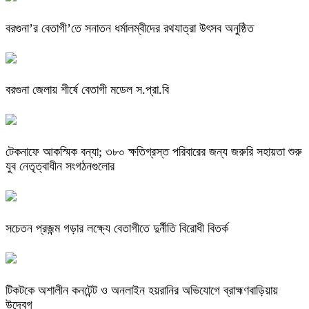
বরগুনা’র বেতাগী’তে সনাতন ধর্মালম্বীদের রথযাত্রা উৎসব অনুষ্ঠিত
বরগুনা জেলায় শীর্ষে বেতাগী মডেল স.প্রা.বি
টেকনাফে আকস্মিক বন্যা; ৩৮০ ক্ষতিগ্রস্ত পরিবারের জন্য জরুরি সহায়তা শুরু
যুব নেতৃত্বাধীন সংগঠনগুলোর
সচেতন প্রজন্ম গড়ার লক্ষ্যে বেতাগীতে দুর্নীতি বিরোধী বিতর্ক
টিকটকে অশালীন কনটেন্ট ও অনলাইন হয়রানির অভিযোগে ব্রাহ্মণবাড়িয়ায়
উদ্বেগ