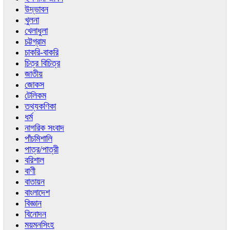
উদ্ভাবন
খুলনা
খেলাধুলা
চট্টগ্রাম
চাকরি-বাকরি
চিত্র বিচিত্র
জাতীয়
জোকস
টেলিকম
তথ্যকণিকা
ধর্ম
নাগরিক সংবাদ
পাঁচমিশালি
পাত্র/পাত্রী
বরিশাল
বাণী
বাতায়ন
বাংলাদেশ
বিজ্ঞান
বিনোদন
ময়মনসিংহ