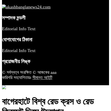
সম্পাদক মন্ডলী
Editorial Info Text
যোগাযোগের ঠিকানা
Editorial Info Text
প্রয়োজনীয় লিঙ্ক
© সর্বস্বত্ব সংরক্ষিত © আজকের aaa
কারিগরি সহযোগিতায়ঃ
সীমান্ত আইটি
বাগেরহাটে বিশ্ব রেড ক্রস ও রেড