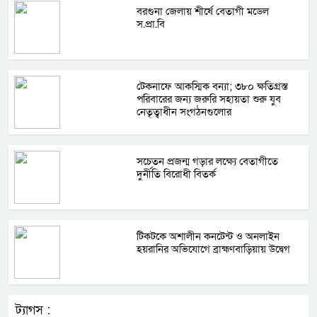
বরগুনা জেলায় শীর্ষে বেতাগী মডেল
স.প্রা.বি
টেকনাফে আকস্মিক বন্যা; ৩৮০ ক্ষতিগ্রস্ত
পরিবারের জন্য জরুরি সহায়তা শুরু যুব
নেতৃত্বাধীন সংগঠনগুলোর
সচেতন প্রজন্ম গড়ার লক্ষ্যে বেতাগীতে
দুর্নীতি বিরোধী বিতর্ক
টিকটকে অশালীন কনটেন্ট ও অনলাইন
হয়রানির অভিযোগে ব্রাহ্মণবাড়িয়ায় উদ্বেগ
ট্যাগস :