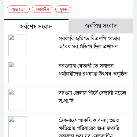
আত্মহত্যা
মোবাইল
যুবক
জনপ্রিয় সংবাদ
সর্বশেষ সংবাদ
সরকারি জমিতে বিএনপি নেতার
অবৈধ ঘর গুঁড়িয়ে দিল প্রশাসন
বরগুনা’র বেতাগী’তে সনাতন
ধর্মালম্বীদের রথযাত্রা উৎসব অনুষ্ঠিত
বরগুনা জেলায় শীর্ষে বেতাগী মডেল
স.প্রা.বি
টেকনাফে আকস্মিক বন্যা; ৩৮০
ক্ষতিগ্রস্ত পরিবারের জন্য জরুরি
সহায়তা শুরু যুব নেতৃত্বাধীন