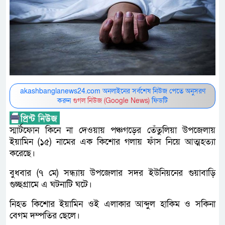
akashbanglanews24.com অনলাইনের সর্বশেষ নিউজ পেতে অনুসরণ
করুন
গুগল নিউজ (Google News)
ফিডটি
স্মার্টফোন কিনে না দেওয়ায় পঞ্চগড়ের তেঁতুলিয়া উপজেলায়
ইয়ামিন (১৫) নামের এক কিশোর গলায় ফাঁস নিয়ে আত্মহত্যা
করেছে।
বুধবার (৭ মে) সন্ধ্যায় উপজেলার সদর ইউনিয়নের গুয়াবাড়ি
গুচ্ছগ্রামে এ ঘটনাটি ঘটে।
নিহত কিশোর ইয়ামিন ওই এলাকার আব্দুল হাকিম ও সকিনা
বেগম দম্পতির ছেলে।