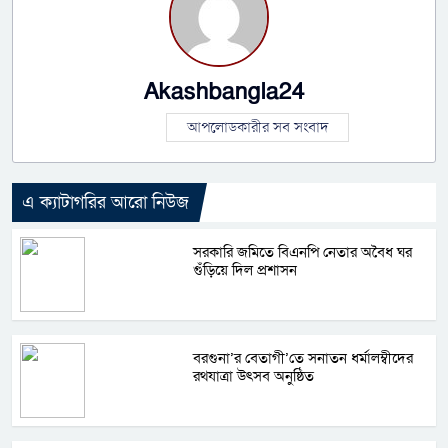
Akashbangla24
আপলোডকারীর সব সংবাদ
এ ক্যাটাগরির আরো নিউজ
সরকারি জমিতে বিএনপি নেতার অবৈধ ঘর
গুঁড়িয়ে দিল প্রশাসন
বরগুনা’র বেতাগী’তে সনাতন ধর্মালম্বীদের
রথযাত্রা উৎসব অনুষ্ঠিত