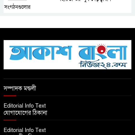
সংগঠনগুলোর
সচেতন প্রজন্ম গড়ার লক্ষ্যে বেতাগীতে
দুর্নীতি বিরোধী বিতর্ক
টিকটকে অশালীন কনটেন্ট ও অনলাইন
হয়রানির অভিযোগে ব্রাহ্মণবাড়িয়ায়
উদ্বেগ
বেতাগীতে ঈদুল আজহা উপলক্ষে
সম্পাদক মন্ডলী
কুরবানির গরু দান, দুস্থদের মাঝে মাংস
বিতরণ
Editorial Info Text
যোগাযোগের ঠিকানা
ঈদের নামাজ শেষ না হতে হতেই
হামলা – আহত ৬
Editorial Info Text