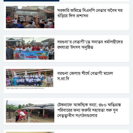
সরকারি জমিতে বিএনপি নেতার অবৈধ ঘর
গুঁড়িয়ে দিল প্রশাসন
বরগুনা’র বেতাগী’তে সনাতন ধর্মালম্বীদের
রথযাত্রা উৎসব অনুষ্ঠিত
বরগুনা জেলায় শীর্ষে বেতাগী মডেল
স.প্রা.বি
টেকনাফে আকস্মিক বন্যা; ৩৮০ ক্ষতিগ্রস্ত
পরিবারের জন্য জরুরি সহায়তা শুরু যুব
নেতৃত্বাধীন সংগঠনগুলোর