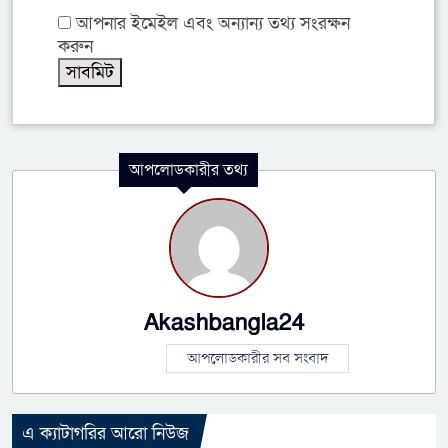
আপনার ইমেইল এবং অন্যান্য তথ্য সংরক্ষন
করুন
আপলোডকারীর তথ্য
Akashbangla24
আপলোডকারীর সব সংবাদ
এ ক্যাটাগরির আরো নিউজ