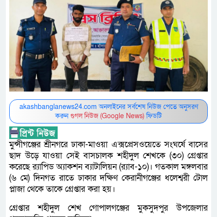
akashbanglanews24.com অনলাইনের সর্বশেষ নিউজ পেতে অনুসরণ
করুন
গুগল নিউজ (Google News)
ফিডটি
মুন্সীগঞ্জের শ্রীনগরে ঢাকা-মাওয়া এক্সপ্রেসওয়েতে সংঘর্ষে বাসের
ছাদ উড়ে যাওয়া সেই বাসচালক শহীদুল শেখকে (৩০) গ্রেপ্তার
করেছে র‌্যাপিড অ্যাকশন ব্যাটালিয়ন (র‌্যাব-১০)। গতকাল মঙ্গলবার
(৬ মে) দিনগত রাতে ঢাকার দক্ষিণ কেরানীগঞ্জের ধলেশ্বরী টোল
প্লাজা থেকে তাকে গ্রেপ্তার করা হয়।
গ্রেপ্তার শহীদুল শেখ গোপালগঞ্জের মুকসুদপুর উপজেলার