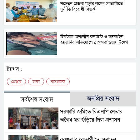
সচেতন প্রজন্ম গড়ার লক্ষ্যে বেতাগীতে
দুর্নীতি বিরোধী বিতর্ক
টিকটকে অশালীন কনটেন্ট ও অনলাইন
হয়রানির অভিযোগে ব্রাহ্মণবাড়িয়ায় উদ্বেগ
ট্যাগস :
গ্ৰেপ্তার
ঢাকা
বাসচালক
জনপ্রিয় সংবাদ
সর্বশেষ সংবাদ
সরকারি জমিতে বিএনপি নেতার
অবৈধ ঘর গুঁড়িয়ে দিল প্রশাসন
বরগুনা’র বেতাগী’তে সনাতন