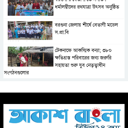
ধর্মালম্বীদের রথযাত্রা উৎসব অনুষ্ঠিত
বরগুনা জেলায় শীর্ষে বেতাগী মডেল
স.প্রা.বি
টেকনাফে আকস্মিক বন্যা; ৩৮০
ক্ষতিগ্রস্ত পরিবারের জন্য জরুরি
সহায়তা শুরু যুব নেতৃত্বাধীন
সংগঠনগুলোর
সচেতন প্রজন্ম গড়ার লক্ষ্যে বেতাগীতে
দুর্নীতি বিরোধী বিতর্ক
টিকটকে অশালীন কনটেন্ট ও অনলাইন
হয়রানির অভিযোগে ব্রাহ্মণবাড়িয়ায়