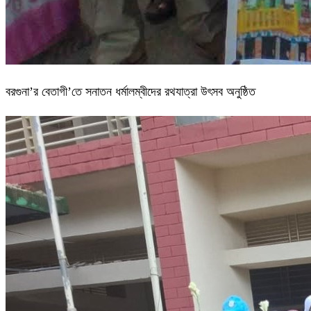
বরগুনা’র বেতাগী’তে সনাতন ধর্মালম্বীদের রথযাত্রা উৎসব অনুষ্ঠিত