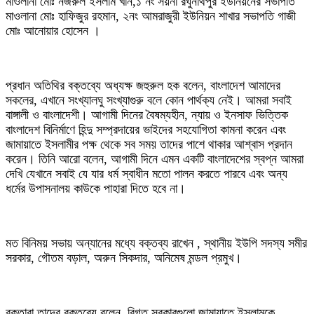
মাওলানা মোঃ নজরুল ইসলাম খান,১ নং সয়না রঘুনাথপুর ইউনিয়নের সভাপতি
মাওলানা মোঃ হাফিজুর রহমান, ২নং আমরাজুরী ইউনিয়ন শাখার সভাপতি গাজী
মোঃ আনোয়ার হোসেন ।
প্রধান অতিথির বক্তব্যে অধ্যক্ষ জহুরুল হক বলেন, বাংলাদেশ আমাদের
সকলের, এখানে সংখ্যালঘু সংখ্যাগুরু বলে কোন পার্থক্য নেই। আমরা সবাই
বাঙ্গালী ও বাংলাদেশী। আগামী দিনের বৈষম্যহীন, ন্যায় ও ইনসাফ ভিত্তিক
বাংলাদেশ বিনির্মাণে হিন্দু সম্প্রদায়ের ভাইদের সহযোগিতা কামনা করেন এবং
জামায়াতে ইসলামীর পক্ষ থেকে সব সময় তাদের পাশে থাকার আশ্বাস প্রদান
করেন। তিনি আরো বলেন, আগামী দিনে এমন একটি বাংলাদেশের স্বপ্ন আমরা
দেখি যেখানে সবাই যে যার ধর্ম স্বাধীন মতো পালন করতে পারবে এবং অন্য
ধর্মের উপাসনালয় কাউকে পাহারা দিতে হবে না।
মত বিনিময় সভায় অন্যানের মধ্যে বক্তব্য রাখেন , স্থানীয় ইউপি সদস্য সমীর
সরকার, গৌতম বড়াল, অরুন সিকদার, অনিমেষ মন্ডল প্রমুখ।
বক্তারা তাদের বক্তব্যে বলেন, বিগত সরকারগুলো জামায়াতে ইসলামকে