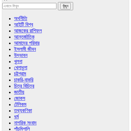
অর্থনীতি
আইটি বিশ্ব
আজকের রাশিফল
আন্তর্জাতিক
আমাদের পরিবার
ইসলামী জীবন
উদ্ভাবন
খুলনা
খেলাধুলা
চট্টগ্রাম
চাকরি-বাকরি
চিত্র বিচিত্র
জাতীয়
জোকস
টেলিকম
তথ্যকণিকা
ধর্ম
নাগরিক সংবাদ
পাঁচমিশালি