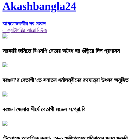
Akashbangla24
আপলোডকারীর সব সংবাদ
এ ক্যাটাগরির আরো নিউজ
সরকারি জমিতে বিএনপি নেতার অবৈধ ঘর গুঁড়িয়ে দিল প্রশাসন
বরগুনা’র বেতাগী’তে সনাতন ধর্মালম্বীদের রথযাত্রা উৎসব অনুষ্ঠিত
বরগুনা জেলায় শীর্ষে বেতাগী মডেল স.প্রা.বি
টেকনাফে আকস্মিক বন্যা; ৩৮০ ক্ষতিগ্রস্ত পরিবারের জন্য জরুরি