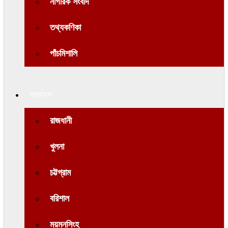
নাগরিক সংবাদ
তথ্যকণিকা
পাঁচমিশালি
সারাদেশ
রাজধানী
খুলনা
চট্টগ্রাম
বরিশাল
ময়মনসিংহ