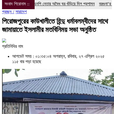
পি নেতার অবৈধ ঘর গুঁড়িয়ে দিল প্রশাসন
সংবাদ শিরোনাম ::
বরগুনা’র বেতাগী’তে সনাতন ধর্মালম্বী
প্রচ্ছদ /
সারাদেশ
পিরোজপুরের কাউখালীতে হিন্দু ধর্মাবলম্বীদের সাথে
জামায়াতে ইসলামীর মতবিনিময় সভা অনুষ্ঠিত
প্রতিনিধির নাম
আপডেট সময় : ০১:৩৫:০৪ অপরাহ্ন, রবিবার, ২৭ এপ্রিল ২০২৫
১১৫ বার পড়া হয়েছে