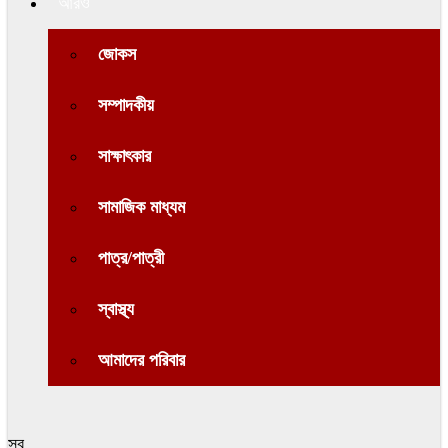
আরও
জোকস
সম্পাদকীয়
সাক্ষাৎকার
সামাজিক মাধ্যম
পাত্র/পাত্রী
স্বাস্থ্য
আমাদের পরিবার
সব