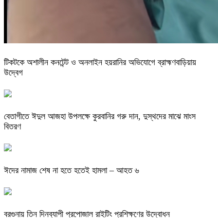
টিকটকে অশালীন কনটেন্ট ও অনলাইন হয়রানির অভিযোগে ব্রাহ্মণবাড়িয়ায়
উদ্বেগ
বেতাগীতে ঈদুল আজহা উপলক্ষে কুরবানির গরু দান, দুস্থদের মাঝে মাংস
বিতরণ
ঈদের নামাজ শেষ না হতে হতেই হামলা – আহত ৬
বরগুনায় তিন দিনব্যাপী প্রপোজাল রাইটিং প্রশিক্ষণের উদ্বোধন