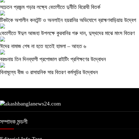
সচেতন প্রজন্ম গড়ার লক্ষ্যে বেতাগীতে দুর্নীতি বিরোধী বিতর্ক
টিকটকে অশালীন কনটেন্ট ও অনলাইন হয়রানির অভিযোগে ব্রাহ্মণবাড়িয়ায় উদ্বেগ
বেতাগীতে ঈদুল আজহা উপলক্ষে কুরবানির গরু দান, দুস্থদের মাঝে মাংস বিতরণ
ঈদের নামাজ শেষ না হতে হতেই হামলা – আহত ৬
বরগুনায় তিন দিনব্যাপী প্রপোজাল রাইটিং প্রশিক্ষণের উদ্বোধন
বিনামূল্যে বীজ ও রাসায়নিক সার বিতরণ কর্মসূচির উদ্বোধন
সম্পাদক মন্ডলী