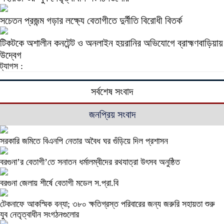
সচেতন প্রজন্ম গড়ার লক্ষ্যে বেতাগীতে দুর্নীতি বিরোধী বিতর্ক
টিকটকে অশালীন কনটেন্ট ও অনলাইন হয়রানির অভিযোগে ব্রাহ্মণবাড়িয়ায়
উদ্বেগ
ট্যাগস :
সর্বশেষ সংবাদ
জনপ্রিয় সংবাদ
সরকারি জমিতে বিএনপি নেতার অবৈধ ঘর গুঁড়িয়ে দিল প্রশাসন
বরগুনা’র বেতাগী’তে সনাতন ধর্মালম্বীদের রথযাত্রা উৎসব অনুষ্ঠিত
বরগুনা জেলায় শীর্ষে বেতাগী মডেল স.প্রা.বি
টেকনাফে আকস্মিক বন্যা; ৩৮০ ক্ষতিগ্রস্ত পরিবারের জন্য জরুরি সহায়তা শুরু
যুব নেতৃত্বাধীন সংগঠনগুলোর