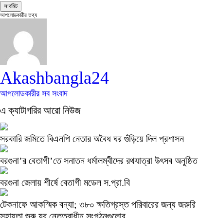
আপলোডকারীর তথ্য
Akashbangla24
আপলোডকারীর সব সংবাদ
এ ক্যাটাগরির আরো নিউজ
সরকারি জমিতে বিএনপি নেতার অবৈধ ঘর গুঁড়িয়ে দিল প্রশাসন
বরগুনা’র বেতাগী’তে সনাতন ধর্মালম্বীদের রথযাত্রা উৎসব অনুষ্ঠিত
বরগুনা জেলায় শীর্ষে বেতাগী মডেল স.প্রা.বি
টেকনাফে আকস্মিক বন্যা; ৩৮০ ক্ষতিগ্রস্ত পরিবারের জন্য জরুরি
সহায়তা শুরু যুব নেতৃত্বাধীন সংগঠনগুলোর