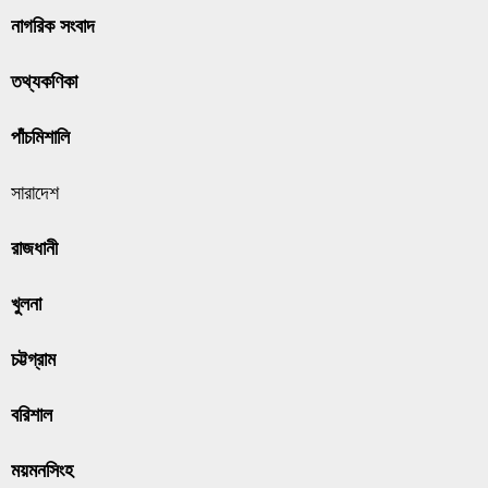
নাগরিক সংবাদ
তথ্যকণিকা
পাঁচমিশালি
সারাদেশ
রাজধানী
খুলনা
চট্টগ্রাম
বরিশাল
ময়মনসিংহ