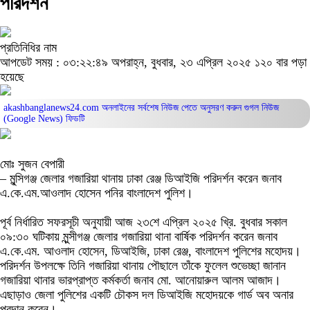
পরিদর্শন
প্রতিনিধির নাম
আপডেট সময় : ০৩:২২:৪৯ অপরাহ্ন, বুধবার, ২৩ এপ্রিল ২০২৫
১২০ বার পড়া
হয়েছে
akashbanglanews24.com অনলাইনের সর্বশেষ নিউজ পেতে অনুসরণ করুন
গুগল নিউজ
(Google News)
ফিডটি
মোঃ সুজন বেপারী
– মুন্সিগঞ্জ জেলার গজারিয়া থানায় ঢাকা রেঞ্জ ডিআইজি পরিদর্শন করেন জনাব
এ.কে.এম.আওলাদ হোসেন পনির বাংলাদেশ পুলিশ।
পূর্ব নির্ধারিত সফরসূচী অনুযায়ী আজ ২৩শে এপ্রিল ২০২৫ খ্রি. বুধবার সকাল
০৯:৩০ ঘটিকায় মুন্সীগঞ্জ জেলার গজারিয়া থানা বার্ষিক পরিদর্শন করেন জনাব
এ.কে.এম. আওলাদ হোসেন, ডিআইজি, ঢাকা রেঞ্জ, বাংলাদেশ পুলিশের মহোদয়।
পরিদর্শন উপলক্ষে তিনি গজারিয়া থানায় পৌছালে তাঁকে ফুলেল শুভেচ্ছা জানান
গজারিয়া থানার ভারপ্রাপ্ত কর্মকর্তা জনাব মো. আনোয়ারুল আলম আজাদ।
এছাড়াও জেলা পুলিশের একটি চৌকস দল ডিআইজি মহোদয়কে গার্ড অব অনার
প্রদান করেন।