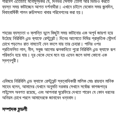
পরিবেশ এতোটাই মনোমুগ্ধকর যে, দিনভর সেলফি তোলা আর ভিডিও করতে
ব্যস্ত সময় কাটাচ্ছেন আগত দর্শনাথীরা। এখানে চাইলে যেকোন সময় জন্মদিন,
বিবাহবার্ষিকী পালন রুচিসম্মত খাবার পরিবেশনের করা হয়।
শহরের ব্যস্ততা ও ক্লান্তি ভুলে কিছুটা সময় কাটানোর এক অপূর্ব জায়গা হয়ে
উঠেছে নিরিবিলি এন্ড ক্যাফে রেস্টুরেন্ট। দিনের আলোতে দিঘির প্রাকৃতিক সৌন্দর্য
চোখে পড়লেও রাত নামতেই যেন বদলে যায় তার চেহারা। পানির ওপর
প্রতিফলিত লাল, নীল, সবুজ আলোর ঝলকানিতে পুরো নিরিবিলি এন্ড ক্যাফে রূপ
পরিবর্তন হয়ে যায়। দূর থেকে দেখে মনে হয় এযেন জলে ভাসা কোনো এক
স্বপ্নপুরী।
এবিষয়ে নিরিবিলি এন্ড ক্যাফে রেস্টুরেন্ট স্বত্বাধিকারী মালিক মোঃ রায়হান মানিক
সাহেব বলেন, আমাদের যেখানে অনুমতি দরকার সেখানে সর্বোচ্চ কাগজপত্র
লাইন্সেস অবগত রয়েছে, এবং আপনারা ঘুরেফিরে দেখতে পারেন যে কোন ধরনের
অনিয়ম চোখে পরলে আমাদেরকে জানাবেন ধন্যবাদ।
সম্পাদক মন্ডলী