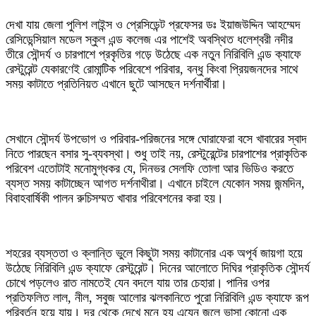
দেখা যায় জেলা পুলিশ লাইন্স ও প্রেসিডেন্ট প্রফেসর ডঃ ইয়াজউদ্দিন আহম্মেদ
রেসিডেন্সিয়াল মডেল স্কুল এন্ড কলেজ এর পাশেই অবস্থিত ধলেশ্বরী নদীর
তীরে সৌন্দর্য ও চারপাশে প্রকৃতির গড়ে উঠেছে এক নতুন নিরিবিলি এন্ড ক্যাফে
রেস্টুরেন্ট যেকারণেই রোমান্টিক পরিবেশে পরিবার, বন্ধু কিংবা প্রিয়জনদের সাথে
সময় কাটাতে প্রতিনিয়ত এখানে ছুটে আসছেন দর্শনার্থীরা।
সেখানে সৌন্দর্য উপভোগ ও পরিবার-পরিজনের সঙ্গে ঘোরাফেরা বসে খাবারের স্বাদ
নিতে পারছেন বসার সু-ব্যবস্থা। শুধু তাই নয়, রেস্টুরেন্টের চারপাশের প্রাকৃতিক
পরিবেশ এতোটাই মনোমুগ্ধকর যে, দিনভর সেলফি তোলা আর ভিডিও করতে
ব্যস্ত সময় কাটাচ্ছেন আগত দর্শনাথীরা। এখানে চাইলে যেকোন সময় জন্মদিন,
বিবাহবার্ষিকী পালন রুচিসম্মত খাবার পরিবেশনের করা হয়।
শহরের ব্যস্ততা ও ক্লান্তি ভুলে কিছুটা সময় কাটানোর এক অপূর্ব জায়গা হয়ে
উঠেছে নিরিবিলি এন্ড ক্যাফে রেস্টুরেন্ট। দিনের আলোতে দিঘির প্রাকৃতিক সৌন্দর্য
চোখে পড়লেও রাত নামতেই যেন বদলে যায় তার চেহারা। পানির ওপর
প্রতিফলিত লাল, নীল, সবুজ আলোর ঝলকানিতে পুরো নিরিবিলি এন্ড ক্যাফে রূপ
পরিবর্তন হয়ে যায়। দূর থেকে দেখে মনে হয় এযেন জলে ভাসা কোনো এক