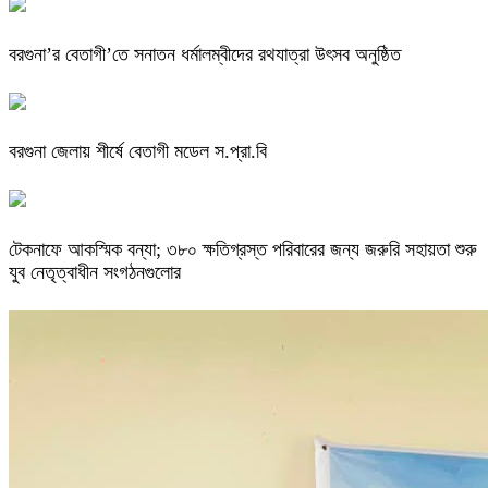
বরগুনা’র বেতাগী’তে সনাতন ধর্মালম্বীদের রথযাত্রা উৎসব অনুষ্ঠিত
বরগুনা জেলায় শীর্ষে বেতাগী মডেল স.প্রা.বি
টেকনাফে আকস্মিক বন্যা; ৩৮০ ক্ষতিগ্রস্ত পরিবারের জন্য জরুরি সহায়তা শুরু
যুব নেতৃত্বাধীন সংগঠনগুলোর