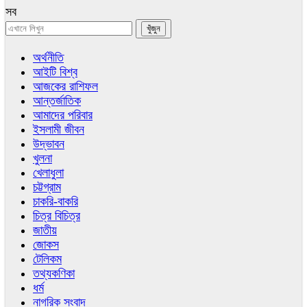
সব
অর্থনীতি
আইটি বিশ্ব
আজকের রাশিফল
আন্তর্জাতিক
আমাদের পরিবার
ইসলামী জীবন
উদ্ভাবন
খুলনা
খেলাধুলা
চট্টগ্রাম
চাকরি-বাকরি
চিত্র বিচিত্র
জাতীয়
জোকস
টেলিকম
তথ্যকণিকা
ধর্ম
নাগরিক সংবাদ