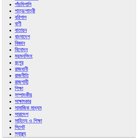
পাঁচমিশালি
পাত্র/পাত্রী
বরিশাল
বাণী
বাতায়ন
বাংলাদেশ
বিজ্ঞান
বিনোদন
ময়মনসিংহ
রংপুর
রাজধানী
রাজনীতি
রাজশাহী
শিক্ষা
সম্পাদকীয়
সাক্ষাৎকার
সামাজিক মাধ্যম
সারাদেশ
সাহিত্য ও শিক্ষা
সিলেট
স্বাস্থ্য