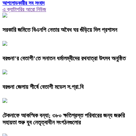
আপলোডকারীর সব সংবাদ
এ ক্যাটাগরির আরো নিউজ
সরকারি জমিতে বিএনপি নেতার অবৈধ ঘর গুঁড়িয়ে দিল প্রশাসন
বরগুনা’র বেতাগী’তে সনাতন ধর্মালম্বীদের রথযাত্রা উৎসব অনুষ্ঠিত
বরগুনা জেলায় শীর্ষে বেতাগী মডেল স.প্রা.বি
টেকনাফে আকস্মিক বন্যা; ৩৮০ ক্ষতিগ্রস্ত পরিবারের জন্য জরুরি
সহায়তা শুরু যুব নেতৃত্বাধীন সংগঠনগুলোর