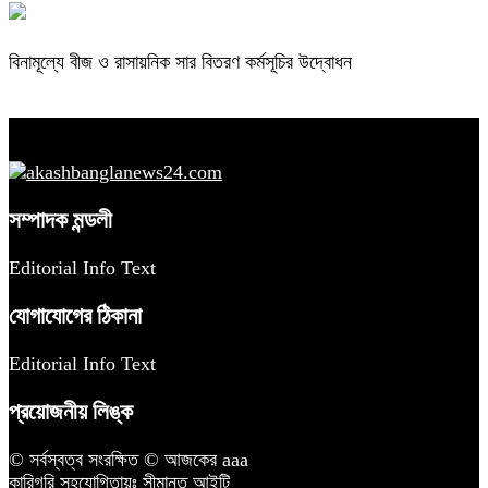
বিনামূল্যে বীজ ও রাসায়নিক সার বিতরণ কর্মসূচির উদ্বোধন
সম্পাদক মন্ডলী
Editorial Info Text
যোগাযোগের ঠিকানা
Editorial Info Text
প্রয়োজনীয় লিঙ্ক
© সর্বস্বত্ব সংরক্ষিত © আজকের aaa
কারিগরি সহযোগিতায়ঃ
সীমান্ত আইটি