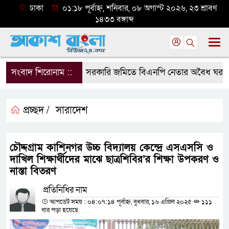
ঢাকা
০১:১৮ পূর্বাহ্ন, শনিবার, ০৮ অগাস্ট ২০২৬, ২৩ শ্রাবণ
১৪৩৩ বঙ্গাব্দ
সংবাদ শিরোনাম ::
সরকারি জমিতে বিএনপি নেতার অবৈধ ঘর গুঁড়িয়ে
প্রচ্ছদ /
সারাদেশ
চৌদ্দগ্রাম কাশিনগর উচ্চ বিদ্যালয় কেন্দ্রে এসএসসি ও
দাখিল শিক্ষার্থীদের মাঝে ছাত্রশিবির’র শিক্ষা উপকরণ ও
নাস্তা বিতরণ
প্রতিনিধির নাম
আপডেট সময় : ০৪:০৭:১৪ পূর্বাহ্ন, বুধবার, ১৬ এপ্রিল ২০২৫
১১১
বার পড়া হয়েছে