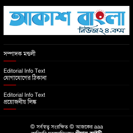
টিকটকে অশালীন কনটেন্ট ও অনলাইন
হয়রানির অভিযোগে ব্রাহ্মণবাড়িয়ায়
উদ্বেগ
বেতাগীতে ঈদুল আজহা উপলক্ষে
সম্পাদক মন্ডলী
কুরবানির গরু দান, দুস্থদের মাঝে মাংস
বিতরণ
Editorial Info Text
যোগাযোগের ঠিকানা
ঈদের নামাজ শেষ না হতে হতেই
হামলা – আহত ৬
Editorial Info Text
প্রয়োজনীয় লিঙ্ক
বরগুনায় তিন দিনব্যাপী প্রপোজাল
রাইটিং প্রশিক্ষণের উদ্বোধন
© সর্বস্বত্ব সংরক্ষিত © আজকের aaa
বিনামূল্যে বীজ ও রাসায়নিক সার