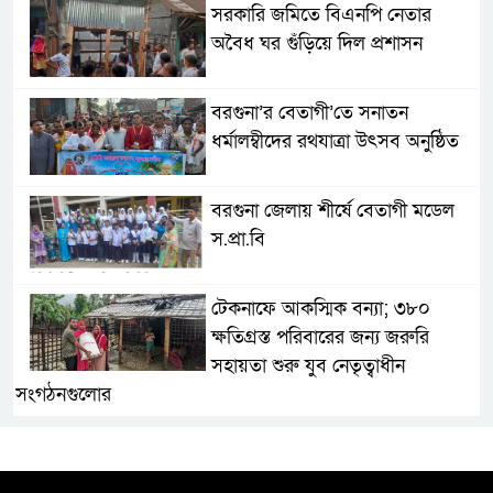
সরকারি জমিতে বিএনপি নেতার
অবৈধ ঘর গুঁড়িয়ে দিল প্রশাসন
বরগুনা’র বেতাগী’তে সনাতন
ধর্মালম্বীদের রথযাত্রা উৎসব অনুষ্ঠিত
বরগুনা জেলায় শীর্ষে বেতাগী মডেল
স.প্রা.বি
টেকনাফে আকস্মিক বন্যা; ৩৮০
ক্ষতিগ্রস্ত পরিবারের জন্য জরুরি
সহায়তা শুরু যুব নেতৃত্বাধীন
সংগঠনগুলোর
সচেতন প্রজন্ম গড়ার লক্ষ্যে বেতাগীতে
দুর্নীতি বিরোধী বিতর্ক