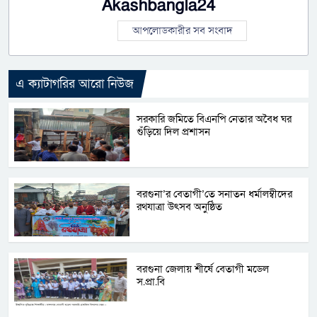
Akashbangla24
আপলোডকারীর সব সংবাদ
এ ক্যাটাগরির আরো নিউজ
সরকারি জমিতে বিএনপি নেতার অবৈধ ঘর
গুঁড়িয়ে দিল প্রশাসন
বরগুনা’র বেতাগী’তে সনাতন ধর্মালম্বীদের
রথযাত্রা উৎসব অনুষ্ঠিত
বরগুনা জেলায় শীর্ষে বেতাগী মডেল
স.প্রা.বি