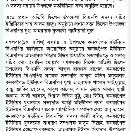
ও সদস্য নবায়ন উপলক্ষে মতবিনিময় সভা অনুষ্ঠিত হয়েছে।
এতে প্রধান অতিথি ছিলেন উপজেলা বিএনপি সদস্য সচিব
ইঞ্জিনিয়ার শাহ আলম রাজু। অনুষ্ঠানে প্রধান বক্তা ছিলেন উপজেলা
বিএনপির যুগ্ম আহবায়ক নুরুন্নবী পাটোয়ারী নুরু।
মঙ্গলবার(১৫ এপ্রিল) সন্ধ্যায় এ উপলক্ষে কনকাপৈত ইউনিয়ন
বিএনপির কার্যালয়ে আয়োজিত অনুষ্ঠানে কনকাপৈত ইউনিয়ন
বিএনপির আহবায়ক নিজাম উদ্দিন মিয়াজীর সভাপতিত্বে ও সদস্য
সচিব মোঃ ইয়াছিন মোল্লা’র সঞ্চালনায় বিশেষ অতিথি ছিলেন
উপজেলা বিএনপি সদস্য আব্দুল রাজ্জাক রাশেদ, কনকাপৈত
ইউনিয়ন বিএনপির সাবেক সভাপতি আব্দুল মতিন মজুমদার,
কনকাপৈত ইউনিয়ন বিএনপির যুগ্ম আহবায়ক খালেদ সাইফুল্লাহ
বাচ্চু, জাকির হোসেন, আবুল কাসেম, আমান উল্লাহ আমান, হাজী
কালাম, আলী আক্কাস, গিয়াস উদ্দিন ছুট্টু, মোঃ লিটন, কনকাপৈত
ইউনিয়ন যুবদলের সভাপতি কাজী মহিউদ্দিন নয়ন, কনকাপৈত
ইউনিয়ন বিএনপির সাবেক সাংগঠনিক সম্পাদক মোঃ আবু তাহের,
কনকাপৈত ইউনিয়ন বিএনপির সদস্য কাজী বসির, কনকাপৈত
ইউনিয়ন যুবদলের সাধারণ সম্পাদক মাসুম বিল্লাহ, কনকাপৈত
ইউনিয়ন স্বেচ্ছাসেবকদলের আহবায়ক ইউনুস সিকদার, উপজেলা