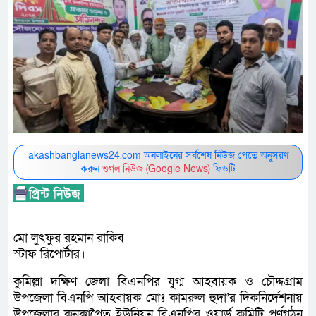
akashbanglanews24.com অনলাইনের সর্বশেষ নিউজ পেতে অনুসরণ
করুন
গুগল নিউজ (Google News)
ফিডটি
মো লুৎফুর রহমান রাকিব
স্টাফ রিপোর্টার।
কুমিল্লা দক্ষিণ জেলা বিএনপির যুগ্ম আহবায়ক ও চৌদ্দগ্রাম
উপজেলা বিএনপি আহবায়ক মোঃ কামরুল হুদা’র দিকনির্দেশনায়
উপজেলার কনকাপৈত ইউনিয়ন বিএনপির ওয়ার্ড কমিটি পূর্ণগঠন