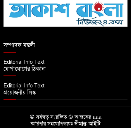
টিকটকে অশালীন কনটেন্ট ও অনলাইন
হয়রানির অভিযোগে ব্রাহ্মণবাড়িয়ায়
উদ্বেগ
বেতাগীতে ঈদুল আজহা উপলক্ষে
সম্পাদক মন্ডলী
কুরবানির গরু দান, দুস্থদের মাঝে মাংস
বিতরণ
Editorial Info Text
যোগাযোগের ঠিকানা
ঈদের নামাজ শেষ না হতে হতেই
হামলা – আহত ৬
Editorial Info Text
প্রয়োজনীয় লিঙ্ক
বরগুনায় তিন দিনব্যাপী প্রপোজাল
রাইটিং প্রশিক্ষণের উদ্বোধন
© সর্বস্বত্ব সংরক্ষিত © আজকের aaa
বিনামূল্যে বীজ ও রাসায়নিক সার
কারিগরি সহযোগিতায়ঃ
সীমান্ত আইটি
বিতরণ কর্মসূচির উদ্বোধন