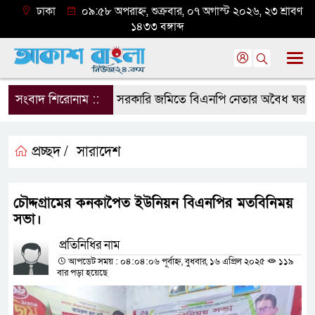
ঢাকা
০৯:৫৮ অপরাহ্ন, শুক্রবার, ০৭ অগাস্ট ২০২৬, ২৩ শ্রাবণ
১৪৩৩ বঙ্গাব্দ
সংবাদ শিরোনাম ::
সরকারি জমিতে বিএনপি নেতার অবৈধ ঘর গুঁড়িয়ে
প্রচ্ছদ /
সারাদেশ
চৌদ্দগ্রামের কনকাপৈত ইউনিয়ন বিএনপির মতবিনিময়
সভা।
প্রতিনিধির নাম
আপডেট সময় : ০৪:০৪:০৬ পূর্বাহ্ন, বুধবার, ১৬ এপ্রিল ২০২৫
১১৯
বার পড়া হয়েছে