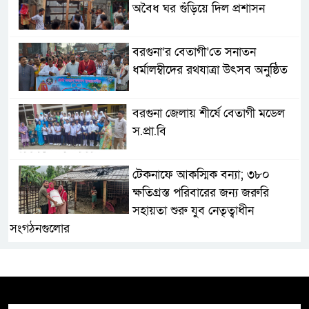
অবৈধ ঘর গুঁড়িয়ে দিল প্রশাসন
বরগুনা’র বেতাগী’তে সনাতন
ধর্মালম্বীদের রথযাত্রা উৎসব অনুষ্ঠিত
বরগুনা জেলায় শীর্ষে বেতাগী মডেল
স.প্রা.বি
টেকনাফে আকস্মিক বন্যা; ৩৮০
ক্ষতিগ্রস্ত পরিবারের জন্য জরুরি
সহায়তা শুরু যুব নেতৃত্বাধীন
সংগঠনগুলোর
সচেতন প্রজন্ম গড়ার লক্ষ্যে বেতাগীতে
দুর্নীতি বিরোধী বিতর্ক