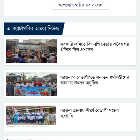
আপলোডকারীর সব সংবাদ
এ ক্যাটাগরির আরো নিউজ
সরকারি জমিতে বিএনপি নেতার অবৈধ ঘর
গুঁড়িয়ে দিল প্রশাসন
বরগুনা’র বেতাগী’তে সনাতন ধর্মালম্বীদের
রথযাত্রা উৎসব অনুষ্ঠিত
বরগুনা জেলায় শীর্ষে বেতাগী মডেল
স.প্রা.বি