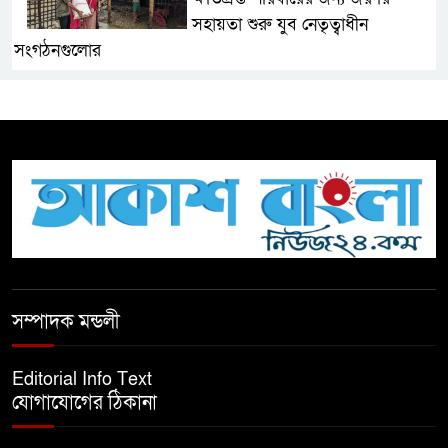
সহায়তা শুরু যুব নেতৃত্বাধীন
সংগঠনগুলোর
সচেতন প্রজন্ম গড়ার লক্ষ্যে বেতাগীতে
দুর্নীতি বিরোধী বিতর্ক
টিকটকে অশালীন কনটেন্ট ও অনলাইন
হয়রানির অভিযোগে ব্রাহ্মণবাড়িয়ায়
উদ্বেগ
বেতাগীতে ঈদুল আজহা উপলক্ষে
সম্পাদক মন্ডলী
কুরবানির গরু দান, দুস্থদের মাঝে মাংস
বিতরণ
Editorial Info Text
যোগাযোগের ঠিকানা
ঈদের নামাজ শেষ না হতে হতেই
হামলা – আহত ৬