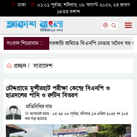
ঢাকা
০১:০১ পূর্বাহ্ন, শনিবার, ০৮ অগাস্ট ২০২৬, ২৩ শ্রাবণ
১৪৩৩ বঙ্গাব্দ
সংবাদ শিরোনাম ::
সরকারি জমিতে বিএনপি নেতার অবৈধ ঘর গুঁড়িয়ে 
প্রচ্ছদ /
সারাদেশ
চৌদ্দগ্রামে মুন্সীরহাট পরীক্ষা কেন্দ্রে বিএনপি ও
ছাত্রদলের পানি ও রুটিন বিতরণ
প্রতিনিধির নাম
আপডেট সময় : ০৫:২৪:০৯ পূর্বাহ্ন, রবিবার, ১৩ এপ্রিল ২০২৫
১০৫
বার পড়া হয়েছে