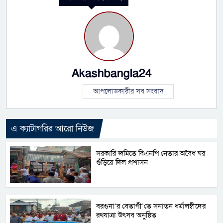
Akashbangla24
আপলোডকারীর সব সংবাদ
এ ক্যাটাগরির আরো নিউজ
সরকারি জমিতে বিএনপি নেতার অবৈধ ঘর
গুঁড়িয়ে দিল প্রশাসন
বরগুনা’র বেতাগী’তে সনাতন ধর্মালম্বীদের
রথযাত্রা উৎসব অনুষ্ঠিত