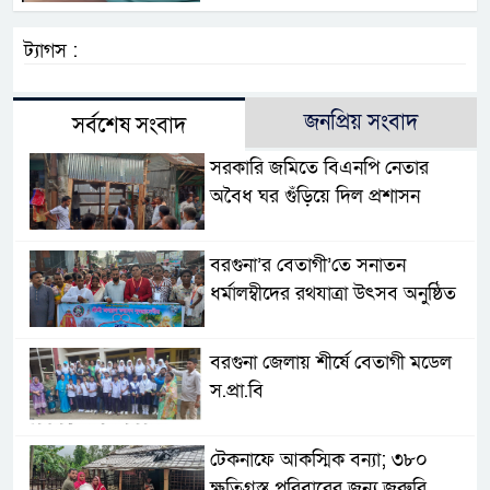
ট্যাগস :
জনপ্রিয় সংবাদ
সর্বশেষ সংবাদ
সরকারি জমিতে বিএনপি নেতার
অবৈধ ঘর গুঁড়িয়ে দিল প্রশাসন
বরগুনা’র বেতাগী’তে সনাতন
ধর্মালম্বীদের রথযাত্রা উৎসব অনুষ্ঠিত
বরগুনা জেলায় শীর্ষে বেতাগী মডেল
স.প্রা.বি
টেকনাফে আকস্মিক বন্যা; ৩৮০
ক্ষতিগ্রস্ত পরিবারের জন্য জরুরি