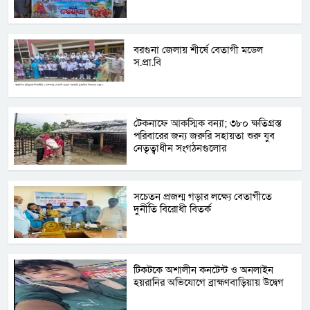
বরগুনা জেলায় শীর্ষে বেতাগী মডেল
স.প্রা.বি
টেকনাফে আকস্মিক বন্যা; ৩৮০ ক্ষতিগ্রস্ত
পরিবারের জন্য জরুরি সহায়তা শুরু যুব
নেতৃত্বাধীন সংগঠনগুলোর
সচেতন প্রজন্ম গড়ার লক্ষ্যে বেতাগীতে
দুর্নীতি বিরোধী বিতর্ক
টিকটকে অশালীন কনটেন্ট ও অনলাইন
হয়রানির অভিযোগে ব্রাহ্মণবাড়িয়ায় উদ্বেগ