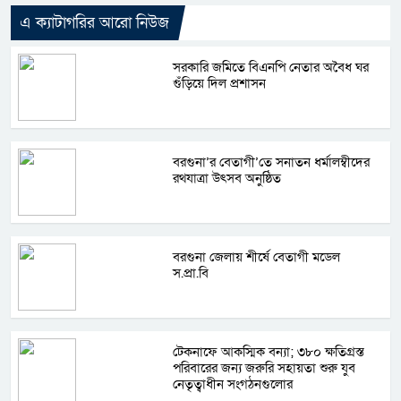
এ ক্যাটাগরির আরো নিউজ
সরকারি জমিতে বিএনপি নেতার অবৈধ ঘর
গুঁড়িয়ে দিল প্রশাসন
বরগুনা’র বেতাগী’তে সনাতন ধর্মালম্বীদের
রথযাত্রা উৎসব অনুষ্ঠিত
বরগুনা জেলায় শীর্ষে বেতাগী মডেল
স.প্রা.বি
টেকনাফে আকস্মিক বন্যা; ৩৮০ ক্ষতিগ্রস্ত
পরিবারের জন্য জরুরি সহায়তা শুরু যুব
নেতৃত্বাধীন সংগঠনগুলোর