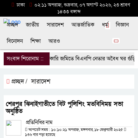
ঢাকা
০২:১১ অপরাহ্ন, শুক্রবার, ০৭ অগাস্ট ২০২৬, ২৩ শ্রাবণ
১৪৩৩ বঙ্গাব্দ
প্রচ্ছদ
জাতীয়
সারাদেশ
আন্তর্জাতিক
ধর্ম
বিজ্ঞান
বিনোদন
শিক্ষা
আরও
সংবাদ শিরোনাম ::
সরকারি জমিতে বিএনপি নেতার অবৈধ ঘর গুঁড়িয়ে দ
প্রচ্ছদ /
সারাদেশ
শেরপুর ঝিনাইগাতীতে বিট পুলিশিং মতবিনিময় সভা
অনুষ্ঠিত
প্রতিনিধির নাম
আপডেট সময় : ১০:১০:২১ অপরাহ্ন, মঙ্গলবার, ১৮ ফেব্রুয়ারী ২০২৫
১৩৬ বার পড়া হয়েছে