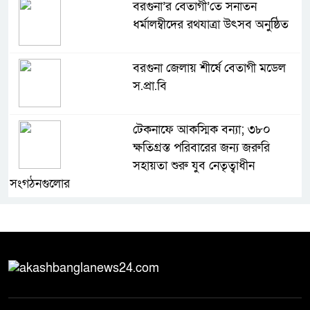
বরগুনা’র বেতাগী’তে সনাতন
ধর্মালম্বীদের রথযাত্রা উৎসব অনুষ্ঠিত
বরগুনা জেলায় শীর্ষে বেতাগী মডেল
স.প্রা.বি
টেকনাফে আকস্মিক বন্যা; ৩৮০
ক্ষতিগ্রস্ত পরিবারের জন্য জরুরি
সহায়তা শুরু যুব নেতৃত্বাধীন
সংগঠনগুলোর
সচেতন প্রজন্ম গড়ার লক্ষ্যে বেতাগীতে
দুর্নীতি বিরোধী বিতর্ক
টিকটকে অশালীন কনটেন্ট ও অনলাইন
হয়রানির অভিযোগে ব্রাহ্মণবাড়িয়ায়