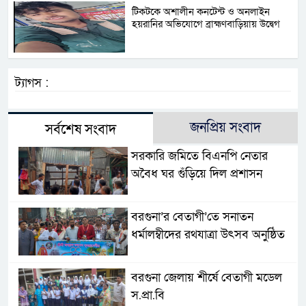
টিকটকে অশালীন কনটেন্ট ও অনলাইন
হয়রানির অভিযোগে ব্রাহ্মণবাড়িয়ায় উদ্বেগ
ট্যাগস :
জনপ্রিয় সংবাদ
সর্বশেষ সংবাদ
সরকারি জমিতে বিএনপি নেতার
অবৈধ ঘর গুঁড়িয়ে দিল প্রশাসন
বরগুনা’র বেতাগী’তে সনাতন
ধর্মালম্বীদের রথযাত্রা উৎসব অনুষ্ঠিত
বরগুনা জেলায় শীর্ষে বেতাগী মডেল
স.প্রা.বি