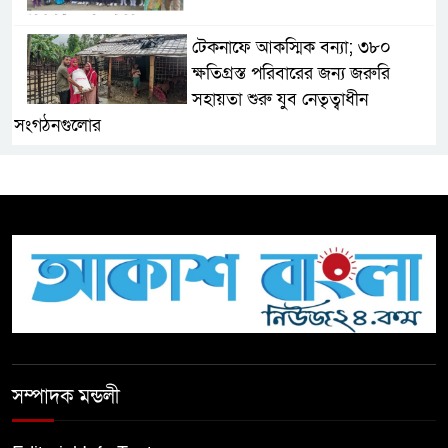
টেকনাফে আকস্মিক বন্যা; ৩৮০
ক্ষতিগ্রস্ত পরিবারের জন্য জরুরি
সহায়তা শুরু যুব নেতৃত্বাধীন
সংগঠনগুলোর
সচেতন প্রজন্ম গড়ার লক্ষ্যে বেতাগীতে
দুর্নীতি বিরোধী বিতর্ক
টিকটকে অশালীন কনটেন্ট ও অনলাইন
হয়রানির অভিযোগে ব্রাহ্মণবাড়িয়ায়
উদ্বেগ
বেতাগীতে ঈদুল আজহা উপলক্ষে
সম্পাদক মন্ডলী
কুরবানির গরু দান, দুস্থদের মাঝে মাংস
বিতরণ