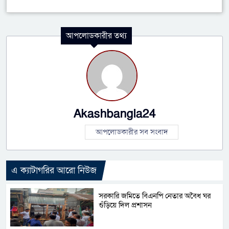
আপলোডকারীর তথ্য
Akashbangla24
আপলোডকারীর সব সংবাদ
এ ক্যাটাগরির আরো নিউজ
সরকারি জমিতে বিএনপি নেতার অবৈধ ঘর
গুঁড়িয়ে দিল প্রশাসন