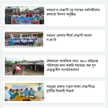
বরগুনা’র বেতাগী’তে সনাতন ধর্মালম্বীদের
রথযাত্রা উৎসব অনুষ্ঠিত
বরগুনা জেলায় শীর্ষে বেতাগী মডেল
স.প্রা.বি
টেকনাফে আকস্মিক বন্যা; ৩৮০ ক্ষতিগ্রস্ত
পরিবারের জন্য জরুরি সহায়তা শুরু যুব
নেতৃত্বাধীন সংগঠনগুলোর
সচেতন প্রজন্ম গড়ার লক্ষ্যে বেতাগীতে
দুর্নীতি বিরোধী বিতর্ক