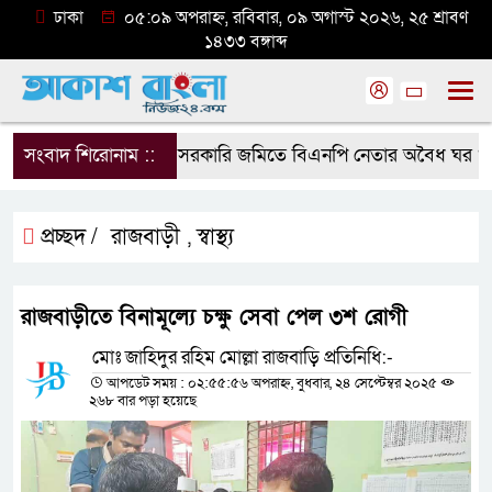
ঢাকা
০৫:০৯ অপরাহ্ন, রবিবার, ০৯ অগাস্ট ২০২৬, ২৫ শ্রাবণ
১৪৩৩ বঙ্গাব্দ
সংবাদ শিরোনাম ::
সরকারি জমিতে বিএনপি নেতার অবৈধ ঘর গুঁড়িয়ে
প্রচ্ছদ /
রাজবাড়ী
স্বাস্থ্য
,
রাজবাড়ীতে বিনামূল্যে চক্ষু সেবা পেল ৩শ রোগী
মোঃ জাহিদুর রহিম মোল্লা রাজবাড়ি প্রতিনিধি:-
আপডেট সময় : ০২:৫৫:৫৬ অপরাহ্ন, বুধবার, ২৪ সেপ্টেম্বর ২০২৫
২৬৮ বার পড়া হয়েছে