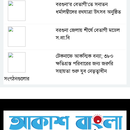
বরগুনা’র বেতাগী’তে সনাতন
ধর্মালম্বীদের রথযাত্রা উৎসব অনুষ্ঠিত
বরগুনা জেলায় শীর্ষে বেতাগী মডেল
স.প্রা.বি
টেকনাফে আকস্মিক বন্যা; ৩৮০
ক্ষতিগ্রস্ত পরিবারের জন্য জরুরি
সহায়তা শুরু যুব নেতৃত্বাধীন
সংগঠনগুলোর
সচেতন প্রজন্ম গড়ার লক্ষ্যে বেতাগীতে
দুর্নীতি বিরোধী বিতর্ক
টিকটকে অশালীন কনটেন্ট ও অনলাইন
হয়রানির অভিযোগে ব্রাহ্মণবাড়িয়ায়