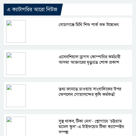
এ ক্যাটাগরির আরো নিউজ
বোচাগঞ্জে মিনি শিশু পার্ক শুভ উদ্বোধন
এসেনশিয়াল ড্রাগস কোম্পানির কর্মচারী
আসমা আক্তারের মৃত্যুতে শোক প্রকাশ
তথ্য জানতে চাওয়ায় সাংবাদিকের উপর
ক্ষেপলেন গোয়ালন্দের কৃষি কর্মকর্তা
সুস্থ থাকব, টিকা নেব’- শ্লোগানে ‘চট্টগ্রাম
মডেল স্কুল’-এ টাইফয়েড টিকা ক্যাম্পেইন
সম্পন্ন