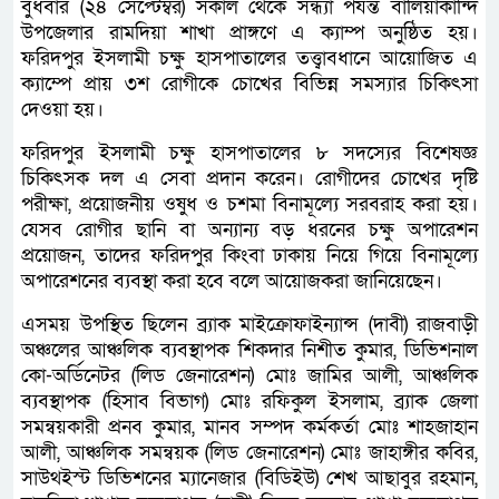
বুধবার (২৪ সেপ্টেম্বর) সকাল থেকে সন্ধ্যা পর্যন্ত বালিয়াকান্দি
উপজেলার রামদিয়া শাখা প্রাঙ্গণে এ ক্যাম্প অনুষ্ঠিত হয়।
ফরিদপুর ইসলামী চক্ষু হাসপাতালের তত্ত্বাবধানে আয়োজিত এ
ক্যাম্পে প্রায় ৩শ রোগীকে চোখের বিভিন্ন সমস্যার চিকিৎসা
দেওয়া হয়।
ফরিদপুর ইসলামী চক্ষু হাসপাতালের ৮ সদস্যের বিশেষজ্ঞ
চিকিৎসক দল এ সেবা প্রদান করেন। রোগীদের চোখের দৃষ্টি
পরীক্ষা, প্রয়োজনীয় ওষুধ ও চশমা বিনামূল্যে সরবরাহ করা হয়।
যেসব রোগীর ছানি বা অন্যান্য বড় ধরনের চক্ষু অপারেশন
প্রয়োজন, তাদের ফরিদপুর কিংবা ঢাকায় নিয়ে গিয়ে বিনামূল্যে
অপারেশনের ব্যবস্থা করা হবে বলে আয়োজকরা জানিয়েছেন।
এসময় উপস্থিত ছিলেন ব্র্যাক মাইক্রোফাইন্যান্স (দাবী) রাজবাড়ী
অঞ্চলের আঞ্চলিক ব্যবস্থাপক শিকদার নিশীত কুমার, ডিভিশনাল
কো-অর্ডিনেটর (লিড জেনারেশন) মোঃ জামির আলী, আঞ্চলিক
ব্যবস্থাপক (হিসাব বিভাগ) মোঃ রফিকুল ইসলাম, ব্র্যাক জেলা
সমন্বয়কারী প্রনব কুমার, মানব সম্পদ কর্মকর্তা মোঃ শাহজাহান
আলী, আঞ্চলিক সমন্বয়ক (লিড জেনারেশন) মোঃ জাহাঙ্গীর কবির,
সাউথইস্ট ডিভিশনের ম্যানেজার (বিডিইউ) শেখ আছাবুর রহমান,