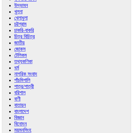
উদ্ভাবন
খুলনা
খেলাধুলা
চট্টগ্রাম
চাকরি-বাকরি
চিত্র বিচিত্র
জাতীয়
জোকস
টেলিকম
তথ্যকণিকা
ধর্ম
নাগরিক সংবাদ
পাঁচমিশালি
পাত্র/পাত্রী
বরিশাল
বাণী
বাতায়ন
বাংলাদেশ
বিজ্ঞান
বিনোদন
ময়মনসিংহ