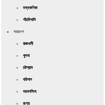
তথ্যকণিকা
পাঁচমিশালি
সারাদেশ
রাজধানী
খুলনা
চট্টগ্রাম
বরিশাল
ময়মনসিংহ
রংপুর