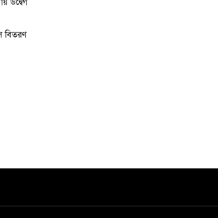
য় উদ্বেগ
ংস বিতরণ