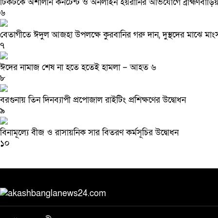
টিকটকে অশালীন কনটেন্ট ও অনলাইন হয়রানির অভিযোগে ব্রাহ্মণবাড়িয়া
৬
বেতাগীতে ঈদুল আজহা উপলক্ষে কুরবানির গরু দান, দুস্থদের মাঝে মা
৭
ঈদের নামাজ শেষ না হতে হতেই হামলা – আহত ৬
৮
বরগুনায় তিন দিনব্যাপী প্রপোজাল রাইটিং প্রশিক্ষণের উদ্বোধন
৯
বিনামূল্যে বীজ ও রাসায়নিক সার বিতরণ কর্মসূচির উদ্বোধন
১০