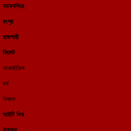
ময়মনসিংহ
রংপুর
রাজশাহী
সিলেট
আন্তর্জাতিক
ধর্ম
বিজ্ঞান
আইটি বিশ্ব
উদ্ভাবন