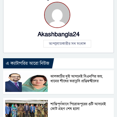
Akashbangla24
আপলোডকারীর সব সংবাদ
এ ক্যাটাগরির আরো নিউজ
ঝালকাঠির দুই আসনেই বিএনপির জয়,
ধানের শীষের ভরাডুবি প্রতিদ্বন্দ্বীদের
শান্তিপূর্ণভাবে পিরোজপুরের ৩টি আসনেই
ভোট গ্রহণ শেষ হলো