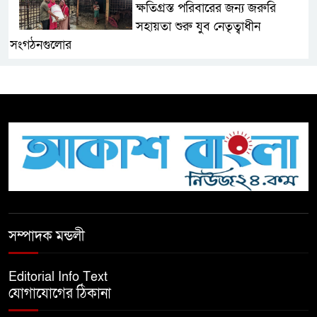
ক্ষতিগ্রস্ত পরিবারের জন্য জরুরি
সহায়তা শুরু যুব নেতৃত্বাধীন
সংগঠনগুলোর
সচেতন প্রজন্ম গড়ার লক্ষ্যে বেতাগীতে
দুর্নীতি বিরোধী বিতর্ক
টিকটকে অশালীন কনটেন্ট ও অনলাইন
হয়রানির অভিযোগে ব্রাহ্মণবাড়িয়ায়
উদ্বেগ
বেতাগীতে ঈদুল আজহা উপলক্ষে
সম্পাদক মন্ডলী
কুরবানির গরু দান, দুস্থদের মাঝে মাংস
বিতরণ
Editorial Info Text
যোগাযোগের ঠিকানা
ঈদের নামাজ শেষ না হতে হতেই
হামলা – আহত ৬