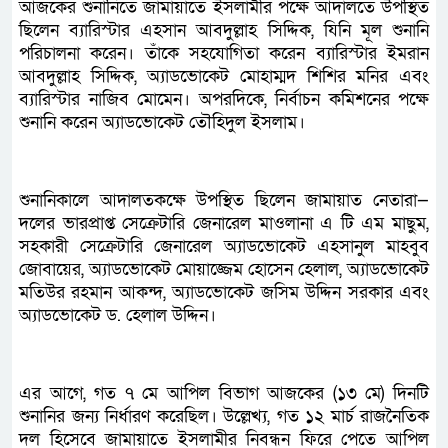
আজকের শুনানিতে জামায়াতে ইসলামীর পক্ষে আদালতে উপস্থিত
ছিলেন ব্যারিস্টার এহসান আবদুল্লাহ সিদ্দিক, যিনি মূল শুনানি
পরিচালনা করেন। তাঁকে সহযোগিতা করেন ব্যারিস্টার ইমরান
আবদুল্লাহ সিদ্দিক, অ্যাডভোকেট মোহাম্মদ শিশির মনির এবং
ব্যারিস্টার নাজিব মোমেন। অপরদিকে, নির্বাচন কমিশনের পক্ষে
শুনানি করেন অ্যাডভোকেট তৌহিদুল ইসলাম।
শুনানিকালে আদালতকক্ষে উপস্থিত ছিলেন জামায়াত নেতারা—
দলের ভারপ্রাপ্ত সেক্রেটারি জেনারেল মাওলানা এ টি এম মাছুম,
সহকারী সেক্রেটারি জেনারেল অ্যাডভোকেট এহসানুল মাহবুব
জোবায়ের, অ্যাডভোকেট মোয়াজ্জেম হোসেন হেলাল, অ্যাডভোকেট
মতিউর রহমান আকন্দ, অ্যাডভোকেট জসিম উদ্দিন সরকার এবং
অ্যাডভোকেট ড. হেলাল উদ্দিন।
এর আগে, গত ৭ মে আপিল বিভাগ আজকের (১৩ মে) দিনটি
শুনানির জন্য নির্ধারণ করেছিল। উল্লেখ্য, গত ১২ মার্চ রাজনৈতিক
দল হিসেবে জামায়াতে ইসলামীর নিবন্ধন ফিরে পেতে আপিল