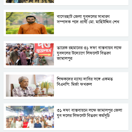
বাগেরহাট জেলা যুবদলের সাধারণ
সম্পাদক পদে প্রার্থী মো. মাহিউদ্দিন শেখ
তারেক রহমানের ৩১ দফা বাস্তবায়ন লক্ষে
যুবদলের উদ্যোগে লিফলেট বিতরণ
জামালপুর
‎শিক্ষকদের ন্যায্য দাবির সঙ্গে একমত
বিএনপি: মির্জা ফখরুল
৩১ দফা বাস্তবায়নে লক্ষে জামালপুর জেলা
যুব দলের লিফলেট বিতরণ কর্মসূচি