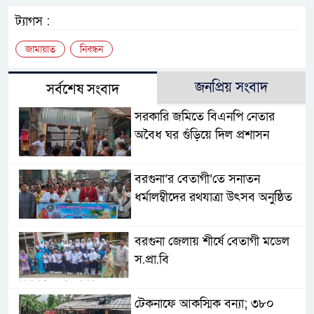
ট্যাগস :
জামায়াত
নিবন্ধন
জনপ্রিয় সংবাদ
সর্বশেষ সংবাদ
সরকারি জমিতে বিএনপি নেতার
অবৈধ ঘর গুঁড়িয়ে দিল প্রশাসন
বরগুনা’র বেতাগী’তে সনাতন
ধর্মালম্বীদের রথযাত্রা উৎসব অনুষ্ঠিত
বরগুনা জেলায় শীর্ষে বেতাগী মডেল
স.প্রা.বি
টেকনাফে আকস্মিক বন্যা; ৩৮০