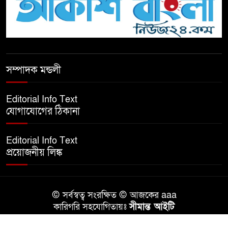
টিকটকে অশালীন কনটেন্ট ও অনলাইন
হয়রানির অভিযোগে ব্রাহ্মণবাড়িয়ায়
উদ্বেগ
বেতাগীতে ঈদুল আজহা উপলক্ষে
সম্পাদক মন্ডলী
কুরবানির গরু দান, দুস্থদের মাঝে মাংস
বিতরণ
Editorial Info Text
যোগাযোগের ঠিকানা
ঈদের নামাজ শেষ না হতে হতেই
হামলা – আহত ৬
Editorial Info Text
প্রয়োজনীয় লিঙ্ক
বরগুনায় তিন দিনব্যাপী প্রপোজাল
রাইটিং প্রশিক্ষণের উদ্বোধন
© সর্বস্বত্ব সংরক্ষিত © আজকের aaa
বিনামূল্যে বীজ ও রাসায়নিক সার
কারিগরি সহযোগিতায়ঃ
সীমান্ত আইটি
বিতরণ কর্মসূচির উদ্বোধন