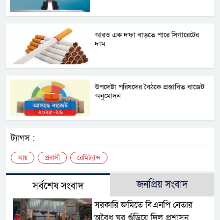
আরও এক দফা বাড়তে পারে সিগারেটের
দাম
উপদেষ্টা পরিষদের বৈঠকে প্রস্তাবিত বাজেট
অনুমোদন
ট্যাগস :
আয়
প্রবাসী
রেমিট্যান্স
জনপ্রিয় সংবাদ
সর্বশেষ সংবাদ
সরকারি জমিতে বিএনপি নেতার
অবৈধ ঘর গুঁড়িয়ে দিল প্রশাসন