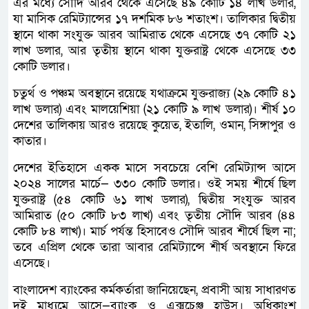
এর মধ্যে সৌদি আরব থেকে এসেছে ৪৯ কোটি ১৪ লাখ ডলার,
যা মাসিক রেমিট্যান্সের ১৭ দশমিক ৮৬ শতাংশ। তালিকার দ্বিতীয়
স্থানে থাকা সংযুক্ত আরব আমিরাত থেকে এসেছে ৩৭ কোটি ২১
লাখ ডলার, আর তৃতীয় স্থানে থাকা যুক্তরাষ্ট্র থেকে এসেছে ৩৩
কোটি ডলার।
চতুর্থ ও পঞ্চম অবস্থানে রয়েছে যথাক্রমে যুক্তরাজ্য (২৯ কোটি ৪১
লাখ ডলার) এবং মালয়েশিয়া (২১ কোটি ৯ লাখ ডলার)। শীর্ষ ১০
দেশের তালিকায় আরও রয়েছে কুয়েত, ইতালি, ওমান, সিঙ্গাপুর ও
কাতার।
দেশের ইতিহাসে একক মাসে সবচেয়ে বেশি রেমিট্যান্স আসে
২০২৪ সালের মার্চে— ৩৩০ কোটি ডলার। ওই সময় শীর্ষে ছিল
যুক্তরাষ্ট্র (৫৪ কোটি ৬১ লাখ ডলার), দ্বিতীয় সংযুক্ত আরব
আমিরাত (৫০ কোটি ৮৩ লাখ) এবং তৃতীয় সৌদি আরব (৪৪
কোটি ৮৪ লাখ)। মার্চ পর্যন্ত হিসাবেও সৌদি আরব শীর্ষে ছিল না;
তবে এপ্রিল থেকে তারা আবার রেমিট্যান্সে শীর্ষ অবস্থানে ফিরে
এসেছে।
বাংলাদেশ ব্যাংকের কর্মকর্তারা জানিয়েছেন, প্রবাসী আয় সাধারণত
দুই মাধ্যমে আসে—ব্যাংক ও এক্সচেঞ্জ হাউস। অধিকাংশ