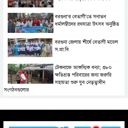
বরগুনা’র বেতাগী’তে সনাতন
ধর্মালম্বীদের রথযাত্রা উৎসব অনুষ্ঠিত
বরগুনা জেলায় শীর্ষে বেতাগী মডেল
স.প্রা.বি
টেকনাফে আকস্মিক বন্যা; ৩৮০
ক্ষতিগ্রস্ত পরিবারের জন্য জরুরি
সহায়তা শুরু যুব নেতৃত্বাধীন
সংগঠনগুলোর
সচেতন প্রজন্ম গড়ার লক্ষ্যে বেতাগীতে
দুর্নীতি বিরোধী বিতর্ক