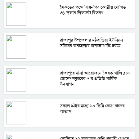
সৈকতের পক্ষে বিএনপির কেন্দ্রীয় ঘোষিত
৩১ দফার লিফলেট বিতরণ
রাজাপুর উপজেলার মঠবাড়িয়া ইউনিয়ন
সচিবের অবহেলায় জনভোগান্তি চরমে
রাজাপুরে নানা আয়োজনে কৈবর্ত খালি ব্লাড
ডোনেশনক্লাবের ৫ ম প্রতিষ্ঠা বার্ষিক
উদযাপন
সকাল ৯টার মধ্যে ৬০ কিমি বেগে ঝড়ের
আভাস
সৌদিতে ১৭ হাজারের বেশি প্রবাসী গ্রেপ্তার