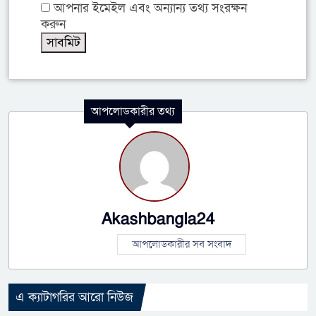
আপনার ইমেইল এবং অন্যান্য তথ্য সংরক্ষন
করুন
আপলোডকারীর তথ্য
Akashbangla24
আপলোডকারীর সব সংবাদ
এ ক্যাটাগরির আরো নিউজ