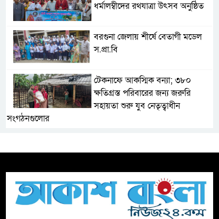
ধর্মালম্বীদের রথযাত্রা উৎসব অনুষ্ঠিত
বরগুনা জেলায় শীর্ষে বেতাগী মডেল
স.প্রা.বি
টেকনাফে আকস্মিক বন্যা; ৩৮০
ক্ষতিগ্রস্ত পরিবারের জন্য জরুরি
সহায়তা শুরু যুব নেতৃত্বাধীন
সংগঠনগুলোর
সচেতন প্রজন্ম গড়ার লক্ষ্যে বেতাগীতে
দুর্নীতি বিরোধী বিতর্ক
টিকটকে অশালীন কনটেন্ট ও অনলাইন
হয়রানির অভিযোগে ব্রাহ্মণবাড়িয়ায়
উদ্বেগ