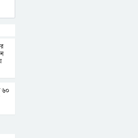
ার
য়ন
য়
ে ৬০