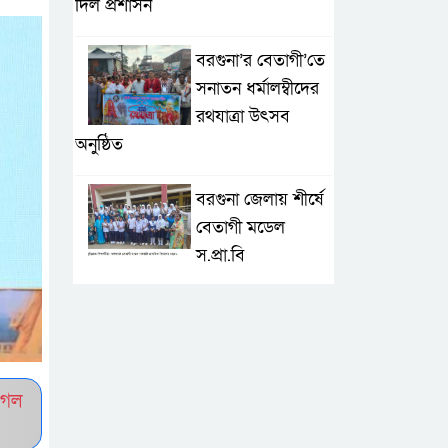
দিল প্রশাসন
বরগুনা’র বেতাগী’তে
সনাতন ধর্মালম্বীদের
রথযাত্রা উৎসব
অনুষ্ঠিত
বরগুনা জেলায় শীর্ষে
বেতাগী মডেল
স.প্রা.বি
টেকনাফে আকস্মিক
বন্যা; ৩৮০ ক্ষতিগ্রস্ত
পরিবারের জন্য
জরুরি সহায়তা শুরু যুব নেতৃত্বাধীন
ুগল
সংগঠনগুলোর