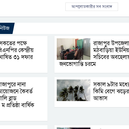
আপলোডকারীর সব সংবাদ
 নিউজ
ৈকতের পক্ষে
রাজাপুর উপজেল
িএনপির কেন্দ্রীয়
মঠবাড়িয়া ইউনি
ঘোষিত ৩১ দফার
সচিবের অবহেলা
জনভোগান্তি চরমে
াজাপুরে নানা
সকাল ৯টার মধ্য
আয়োজনে কৈবর্ত
কিমি বেগে ঝড়ের
ালি ব্লাড
আভাস
প্রতিষ্ঠা বার্ষিক