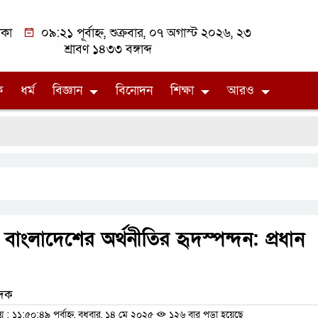
াকা
০৯:২১ পূর্বাহ্ন, শুক্রবার, ০৭ অগাস্ট ২০২৬, ২৩
শ্রাবণ ১৪৩৩ বঙ্গাব্দ
ক
ধর্ম
বিজ্ঞান
বিনোদন
শিক্ষা
আরও
দর বাংলাদেশের অর্থনীতির হৃদস্পন্দন: প্রধান
েদক
১১:৫০:৪৯ পূর্বাহ্ন, বুধবার, ১৪ মে ২০২৫
১২৬ বার পড়া হয়েছে