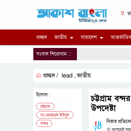
ঢ
প্রচ্ছদ
জাতীয়
সারাদেশ
আন্তর্জাতি
সংবাদ শিরোনাম ::
প্রচ্ছদ /
lead
জাতীয়
,
ট্যাগস :
চট্টগ্রাম বন্
উপদেষ্টা
চট্টগ্রাম
ডঃ মোহাম্মদ ইউনুস
নিজস্ব প্রতিব
বন্দর
আপডেট সময় : 