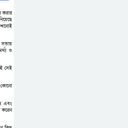
সচেতন প্রজন্ম গড়ার
ের করার
লক্ষ্যে বেতাগীতে
নিয়েছে
দুর্নীতি বিরোধী বিতর্ক
ি কখনোই
টিকটকে অশালীন
য় সভায়
কনটেন্ট ও অনলাইন
্থ্য ও
হয়রানির অভিযোগে
ব্রাহ্মণবাড়িয়ায় উদ্বেগ
রই সেই
বেতাগীতে ঈদুল
র কোনো
আজহা উপলক্ষে
কুরবানির গরু দান,
্য এবং
দুস্থদের মাঝে মাংস বিতরণ
্য করেন
ঈদের নামাজ শেষ না
হতে হতেই হামলা –
ন কিছু