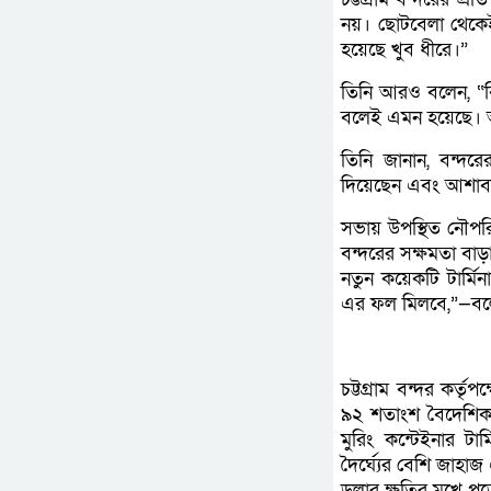
নয়। ছোটবেলা থেকেই
হয়েছে খুব ধীরে।”
তিনি আরও বলেন, “বি
বলেই এমন হয়েছে। আ
তিনি জানান, বন্দরে
দিয়েছেন এবং আশাবাদ
সভায় উপস্থিত নৌপরিব
বন্দরের সক্ষমতা বাড়
নতুন কয়েকটি টার্ম
এর ফল মিলবে,”—বল
চট্টগ্রাম বন্দর কর্
৯২ শতাংশ বৈদেশিক 
মুরিং কন্টেইনার টার
দৈর্ঘ্যের বেশি জাহাজ
ডলার ক্ষতির মুখে পড়