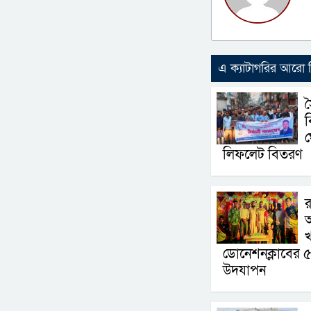
এ ক্যাটাগরির আরো
স
ব
লিফলেট বিতরণ
র
খ
ডোনেশনক্লাবের ৫ ম 
উদযাপন