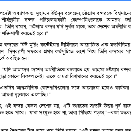
দেষ্টা অধ্যাপক ড. মুহাম্মদ ইউনূস বলেছেন, চট্টগ্রাম বন্দরকে বিশ্বমান
ক শীর্ষস্থানীয় বন্দর পরিচালনাকারী কোম্পানিগুলোকে আমন্ত্রণ জা
ার। তিনি বলেন, “চট্টগ্রাম বন্দর যদি দুর্বল থাকে, তবে দেশের অর্থনীত
ে শক্তিশালী করতেই হবে।”
্রাম বন্দরের নিউ মুরিং কন্টেইনার টার্মিনালে আয়োজিত এক মতবিনিম
 দিনব্যাপী সফরের প্রথম কর্মসূচিতে অংশ নিয়ে তিনি বন্দরের সামর
্পর্কে অবহিত হন।
ন, “যদি আমাদের দেশের অর্থনীতিকে বদলাতে হয়, তাহলে চট্টগ্রাম বন্দ
ছাড়া কোনো বিকল্প নেই। একে আমরা বিশ্বমানের করতেই হবে।”
তদিন আন্তর্জাতিক কোম্পানিগুলোর সঙ্গে আলোচনা হলেও কার্যক
 আমরা দৃঢ়ভাবে এগোচ্ছি।”
নান, এই বন্দর কেবল দেশের নয়, এটি ভারতের সাতটি উত্তর-পূর্ব রাজ
ক্ত হতে পারে। “যারা সংযুক্ত হবে না, তারা পিছিয়ে পড়বে,”—বলে মন্তব
্রতি তার শৈশবের টান তুলে ধরে তিনি বলেন, “এই বন্দর আমার জন্য নতু