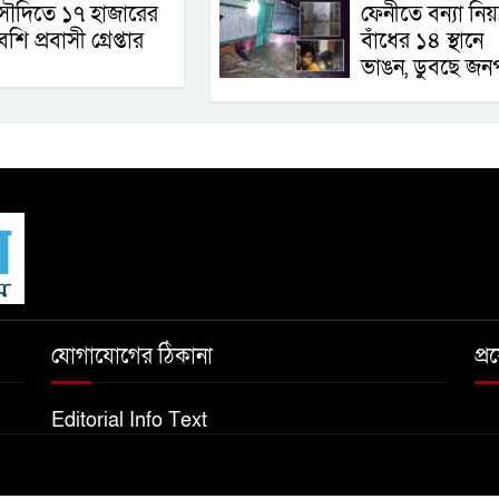
ৌদিতে ১৭ হাজারের
ফেনীতে বন্যা নিয়ন্
েশি প্রবাসী গ্রেপ্তার
বাঁধের ১৪ স্থানে
ভাঙন, ডুবছে জন
যোগাযোগের ঠিকানা
প্
Editorial Info Text