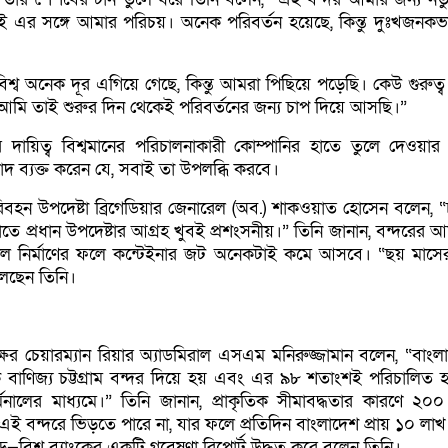
 এর সঙ্গে আমার পরিচয়। অনেক পরিবর্তন হয়েছে, কিন্তু দুঃখজনকভ
শ্ব অনেক দূর এগিয়ে গেছে, কিন্তু আমরা পিছিয়ে পড়েছি। কেউ গুরুত্ব
মি তাই শুরুর দিন থেকেই পরিবর্তনের জন্য চাপ দিয়ে আসছি।”
র দায়িত্ব বিশ্বমানের পরিচালনাকারী কোম্পানির হাতে তুলে দেওয়ার ন
 ব্যক্ত করেন যে, সবাই তা উপলব্ধি করবে।
হন উপদেষ্টা ব্রিগেডিয়ার জেনারেল (অব.) শাকওয়াত হোসেন বলেন, “চট্
াতে প্রধান উপদেষ্টার আগ্রহ খুবই প্রশংসনীয়।” তিনি জানান, বন্দরের 
িনাল নির্মাণের ফলে কন্টেইনার জট অনেকটাই কমে আসবে। “ছয় মাসের
েছেন তিনি।
তৃপক্ষের চেয়ারম্যান রিয়ার অ্যাডমিরাল এসএম মনিরুজ্জামান বলেন, “বাং
বাণিজ্য চট্টগ্রাম বন্দর দিয়ে হয় এবং এর ৯৮ শতাংশই পরিচালিত 
্মিনালের মাধ্যমে।” তিনি জানান, প্রাকৃতিক সীমাবদ্ধতার কারণে ২০০
 এই বন্দরে ভিড়তে পারে না, যার ফলে প্রতিদিন বাংলাদেশ প্রায় ১০ লাখ 
ে—বিশ্ব ব্যাংকের একটি গবেষণা রিপোর্ট উদ্ধৃত করে বলেন তিনি।