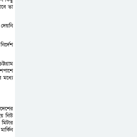
াবে তা
আহত ৬
বরগুনায় তিন
 দেয়নি
দিনব্যাপী প্রপোজাল
রাইটিং প্রশিক্ষণের
ির্দেশ
উদ্বোধন
টগ্রাম
বিনামূল্যে বীজ ও
আশপাশে
রাসায়নিক সার
 মধ্যে
বিতরণ কর্মসূচির
উদ্বোধন
লাদেশের
হয় নিউ
 মিটার
মার্কিন