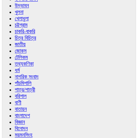
উদ্ভাবন
খুলনা
খেলাধুলা
চট্টগ্রাম
চাকরি-বাকরি
চিত্র বিচিত্র
জাতীয়
জোকস
টেলিকম
তথ্যকণিকা
ধর্ম
নাগরিক সংবাদ
পাঁচমিশালি
পাত্র/পাত্রী
বরিশাল
বাণী
বাতায়ন
বাংলাদেশ
বিজ্ঞান
বিনোদন
ময়মনসিংহ