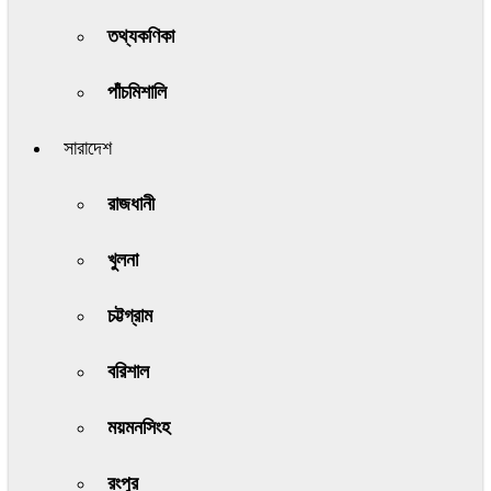
তথ্যকণিকা
পাঁচমিশালি
সারাদেশ
রাজধানী
খুলনা
চট্টগ্রাম
বরিশাল
ময়মনসিংহ
রংপুর