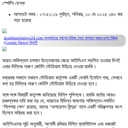
স্পোর্টস ডেস্ক
আপডেট সময় : ০৭:৫২:১৯ পূর্বাহ্ন, শনিবার, ১০ মে ২০২৫
১৪৮ বার
পড়া হয়েছে
akashbanglanews24.com অনলাইনের সর্বশেষ নিউজ পেতে অনুসরণ করুন
গুগল নিউজ
(Google News)
ফিডটি
ভারত-পাকিস্তান চলমান উত্তেজনার জেরে আইপিএল স্থগিত হওয়ার দিনই
এবার দিল্লির অরুণ জেটলি স্টেডিয়াম উড়িয়ে দেওয়া হুমকি।
শুক্রবার সকালে সকালে স্টেডিয়াম কর্তৃপক্ষ একটি বেনামি ইমেইল পায়, সেখানে
বলা হয় দিল্লির অরুণ জেটলি স্টেডিয়াম উড়িয়ে দেওয়া হবে।
সঙ্গে সঙ্গে বিষয়টি কতৃপক্ষ জনিয়েছে দিল্লি পুলিশকে। হুমকি বার্তায় আরও
চাঞ্চল্যকর দাবি করা হয় যে, ভারতের বিভিন্ন জায়গায় পাকিস্তান-সমর্থিত
‘স্লিপার সেল’ রয়েছে, যাদের ‘অপারেশন সিন্দুর’ নামে একটি পরিকল্পনার অংশ
হিসেবে সক্রিয় করা হবে।
আইপিএলের সূচি অনুযায়ী, আগামী রবিবার দিল্লি ক্যাপিটালস এবং গুজরাট