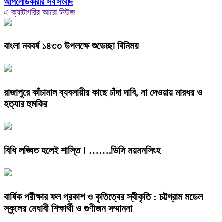
আপলোডকারীর সব সংবাদ
এ ক্যাটাগরির আরো নিউজ
বাংলা নববর্ষ ১৪৩৩ উপলক্ষে শুভেচ্ছা বিনিময়
রাজাপুরে কাঁচামাল ব্যবসায়ীর কাছে চাঁদা দাবি, না দেওয়ায় মারধর ও
হত্যার হুমকির
বিধি লঙ্ঘিত হলেই শাস্তি ! …….ডিসি ময়মনসিংহ
বার্ষিক পরীক্ষার ফল প্রকাশ ও কৃতিত্বের স্বীকৃতি : চট্টগ্রাম মডেল
স্কুলের মেধাবী শিক্ষার্থী ও গুণীজন সম্মাননা