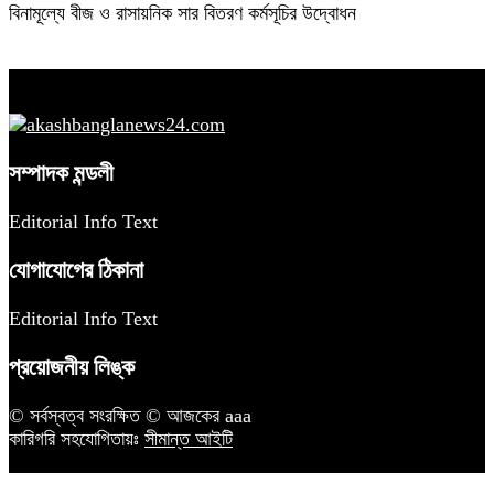
বিনামূল্যে বীজ ও রাসায়নিক সার বিতরণ কর্মসূচির উদ্বোধন
সম্পাদক মন্ডলী
Editorial Info Text
যোগাযোগের ঠিকানা
Editorial Info Text
প্রয়োজনীয় লিঙ্ক
© সর্বস্বত্ব সংরক্ষিত © আজকের aaa
কারিগরি সহযোগিতায়ঃ
সীমান্ত আইটি