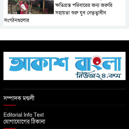
ক্ষতিগ্রস্ত পরিবারের জন্য জরুরি
সহায়তা শুরু যুব নেতৃত্বাধীন
সংগঠনগুলোর
সচেতন প্রজন্ম গড়ার লক্ষ্যে বেতাগীতে
দুর্নীতি বিরোধী বিতর্ক
টিকটকে অশালীন কনটেন্ট ও অনলাইন
হয়রানির অভিযোগে ব্রাহ্মণবাড়িয়ায়
উদ্বেগ
বেতাগীতে ঈদুল আজহা উপলক্ষে
সম্পাদক মন্ডলী
কুরবানির গরু দান, দুস্থদের মাঝে মাংস
বিতরণ
Editorial Info Text
যোগাযোগের ঠিকানা
ঈদের নামাজ শেষ না হতে হতেই