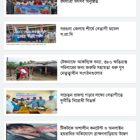
রথযাত্রা উৎসব অনুষ্ঠিত
বরগুনা জেলায় শীর্ষে বেতাগী মডেল
স.প্রা.বি
টেকনাফে আকস্মিক বন্যা; ৩৮০ ক্ষতিগ্রস্ত
পরিবারের জন্য জরুরি সহায়তা শুরু যুব
নেতৃত্বাধীন সংগঠনগুলোর
সচেতন প্রজন্ম গড়ার লক্ষ্যে বেতাগীতে
দুর্নীতি বিরোধী বিতর্ক
টিকটকে অশালীন কনটেন্ট ও অনলাইন
হয়রানির অভিযোগে ব্রাহ্মণবাড়িয়ায় উদ্বেগ