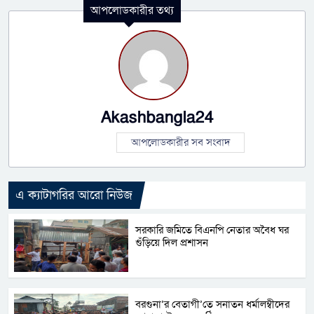
আপলোডকারীর তথ্য
Akashbangla24
আপলোডকারীর সব সংবাদ
এ ক্যাটাগরির আরো নিউজ
সরকারি জমিতে বিএনপি নেতার অবৈধ ঘর
গুঁড়িয়ে দিল প্রশাসন
বরগুনা’র বেতাগী’তে সনাতন ধর্মালম্বীদের