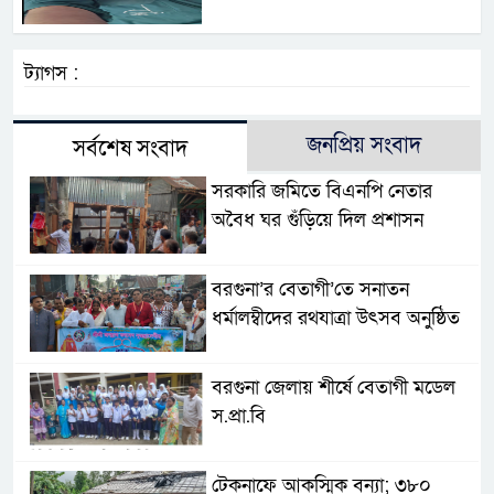
ট্যাগস :
জনপ্রিয় সংবাদ
সর্বশেষ সংবাদ
সরকারি জমিতে বিএনপি নেতার
অবৈধ ঘর গুঁড়িয়ে দিল প্রশাসন
বরগুনা’র বেতাগী’তে সনাতন
ধর্মালম্বীদের রথযাত্রা উৎসব অনুষ্ঠিত
বরগুনা জেলায় শীর্ষে বেতাগী মডেল
স.প্রা.বি
টেকনাফে আকস্মিক বন্যা; ৩৮০