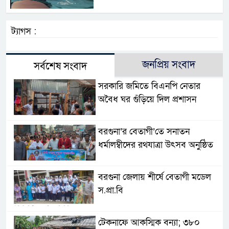
ট্যাগস :
জনপ্রিয় সংবাদ
সর্বশেষ সংবাদ
সরকারি জমিতে বিএনপি নেতার
অবৈধ ঘর গুঁড়িয়ে দিল প্রশাসন
বরগুনা’র বেতাগী’তে সনাতন
ধর্মালম্বীদের রথযাত্রা উৎসব অনুষ্ঠিত
বরগুনা জেলায় শীর্ষে বেতাগী মডেল
স.প্রা.বি
টেকনাফে আকস্মিক বন্যা; ৩৮০