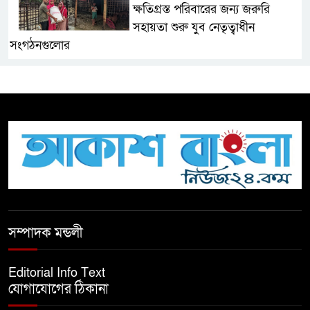
ক্ষতিগ্রস্ত পরিবারের জন্য জরুরি
সহায়তা শুরু যুব নেতৃত্বাধীন
সংগঠনগুলোর
সচেতন প্রজন্ম গড়ার লক্ষ্যে বেতাগীতে
দুর্নীতি বিরোধী বিতর্ক
টিকটকে অশালীন কনটেন্ট ও অনলাইন
হয়রানির অভিযোগে ব্রাহ্মণবাড়িয়ায়
উদ্বেগ
বেতাগীতে ঈদুল আজহা উপলক্ষে
সম্পাদক মন্ডলী
কুরবানির গরু দান, দুস্থদের মাঝে মাংস
বিতরণ
Editorial Info Text
যোগাযোগের ঠিকানা
ঈদের নামাজ শেষ না হতে হতেই
হামলা – আহত ৬