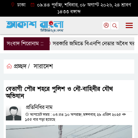
ঢাকা
০৯:৪৪ পূর্বাহ্ন, শনিবার, ০৮ অগাস্ট ২০২৬, ২৪ শ্রাবণ
১৪৩৩ বঙ্গাব্দ
সংবাদ শিরোনাম ::
সরকারি জমিতে বিএনপি নেতার অবৈধ ঘর গুঁড়িয়
প্রচ্ছদ /
সারাদেশ
বেতাগী পৌর শহরে পুলিশ ও নৌ-বাহিনীর যৌথ
অভিযান
প্রতিনিধির নাম
আপডেট সময় : ০৩:৫৪:১০ অপরাহ্ন, মঙ্গলবার, ২৯ এপ্রিল ২০২৫
১৫৫ বার পড়া হয়েছে