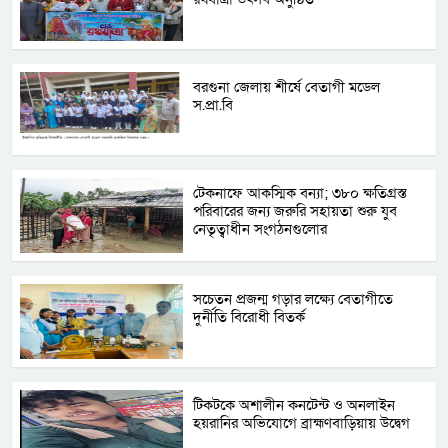
বরগুনা জেলায় শীর্ষে বেতাগী মডেল
স.প্রা.বি
টেকনাফে আকস্মিক বন্যা; ৩৮০ ক্ষতিগ্রস্ত
পরিবারের জন্য জরুরি সহায়তা শুরু যুব
নেতৃত্বাধীন সংগঠনগুলোর
সচেতন প্রজন্ম গড়ার লক্ষ্যে বেতাগীতে
দুর্নীতি বিরোধী বিতর্ক
টিকটকে অশালীন কনটেন্ট ও অনলাইন
হয়রানির অভিযোগে ব্রাহ্মণবাড়িয়ায় উদ্বেগ