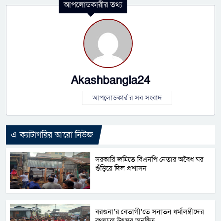
আপলোডকারীর তথ্য
Akashbangla24
আপলোডকারীর সব সংবাদ
এ ক্যাটাগরির আরো নিউজ
সরকারি জমিতে বিএনপি নেতার অবৈধ ঘর
গুঁড়িয়ে দিল প্রশাসন
বরগুনা’র বেতাগী’তে সনাতন ধর্মালম্বীদের
রথযাত্রা উৎসব অনুষ্ঠিত