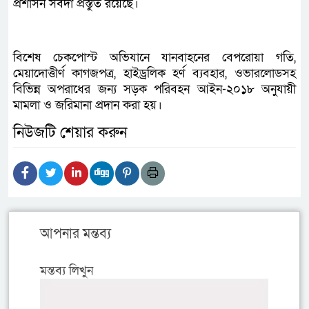
প্রশাসন সর্বদা প্রস্তুত রয়েছে।
বিশেষ চেকপোস্ট অভিযানে যানবাহনের বেপরোয়া গতি,
মেয়াদোত্তীর্ণ কাগজপত্র, হাইড্রলিক হর্ণ ব্যবহার, ওভারলোডসহ
বিভিন্ন অপরাধের জন্য সড়ক পরিবহন আইন-২০১৮ অনুযায়ী
মামলা ও জরিমানা প্রদান করা হয়।
নিউজটি শেয়ার করুন
আপনার মন্তব্য
মন্তব্য লিখুন