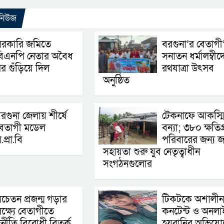
 নিউজ
সরকারি জমিতে
বরগুনা’র বেতাগী
বিএনপি নেতার অবৈধ
সনাতন ধর্মালম্বীদ
র গুঁড়িয়ে দিল
রথযাত্রা উৎসব
অনুষ্ঠিত
রগুনা জেলায় শীর্ষে
টেকনাফে আকস্ম
বেতাগী মডেল
বন্যা; ৩৮০ ক্ষতিগ্র
.প্রা.বি
পরিবারের জন্য জ
সহায়তা শুরু যুব নেতৃত্বাধীন
সংগঠনগুলোর
চেতন প্রজন্ম গড়ার
টিকটকে অশালীন
ক্ষ্যে বেতাগীতে
কনটেন্ট ও অনলা
ুর্নীতি বিরোধী বিতর্ক
হয়রানির অভিযো