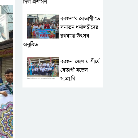
দিল প্রশাসন
বরগুনা’র বেতাগী’তে
সনাতন ধর্মালম্বীদের
রথযাত্রা উৎসব
অনুষ্ঠিত
বরগুনা জেলায় শীর্ষে
বেতাগী মডেল
স.প্রা.বি
টেকনাফে আকস্মিক
বন্যা; ৩৮০ ক্ষতিগ্রস্ত
পরিবারের জন্য
জরুরি সহায়তা শুরু যুব নেতৃত্বাধীন
সংগঠনগুলোর