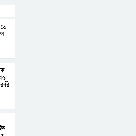
’তে
ের
িক
স্ত
রুরি
ইন
গে