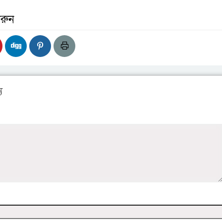
রুন
য