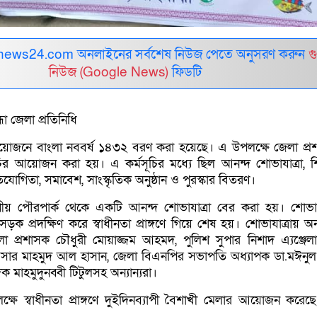
ews24.com অনলাইনের সর্বশেষ নিউজ পেতে অনুসরণ করুন
গ
নিউজ (Google News)
ফিডটি
্ধা জেলা প্রতিনিধি
 আয়োজনে বাংলা নববর্ষ ১৪৩২ বরণ করা হয়েছে। এ উপলক্ষে জেলা প্র
ূচির আয়োজন করা হয়। এ কর্মসূচির মধ্যে ছিল আনন্দ শোভাযাত্রা, শ
তিযোগিতা, সমাবেশ, সাংস্কৃতিক অনুষ্ঠান ও পুরস্কার বিতরণ।
নীয় পৌরপার্ক থেকে একটি আনন্দ শোভাযাত্রা বের করা হয়। শোভাযা
সড়ক প্রদক্ষিণ করে স্বাধীনতা প্রাঙ্গণে গিয়ে শেষ হয়। শোভাযাত্রায় অন্
া প্রশাসক চৌধুরী মোয়াজ্জম আহমদ, পুলিশ সুপার নিশাদ এ্যঞ্জেল
ফিসার মাহমুদ আল হাসান, জেলা বিএনপির সভাপতি অধ্যাপক ডা.মঈনুল
 মাহমুদুনব্বী টিটুলসহ অন্যান্যরা।
্ষে স্বাধীনতা প্রাঙ্গণে দুইদিনব্যাপী বৈশাখী মেলার আয়োজন করেছ