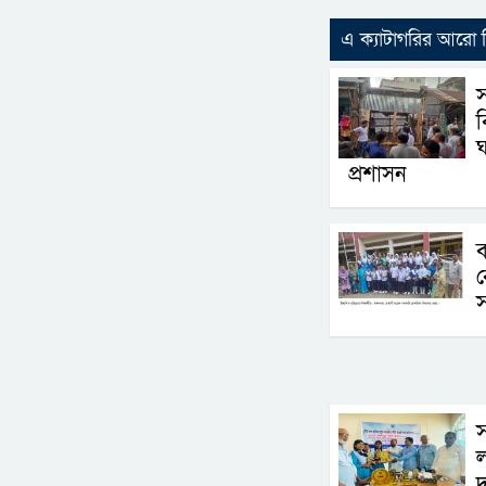
এ ক্যাটাগরির আরো
ঘ
প্রশাসন
ব
স
স
ল
দ