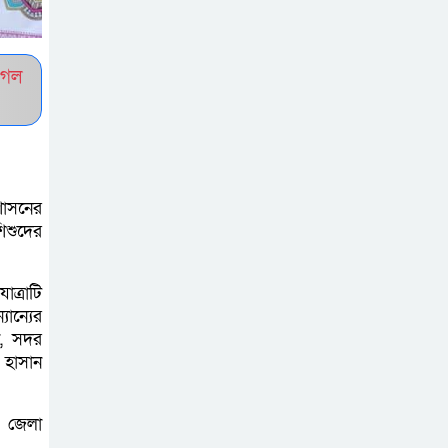
সচেতন প্রজন্ম গড়ার
লক্ষ্যে বেতাগীতে
ুগল
দুর্নীতি বিরোধী বিতর্ক
টিকটকে অশালীন
কনটেন্ট ও অনলাইন
হয়রানির অভিযোগে
শাসনের
ব্রাহ্মণবাড়িয়ায় উদ্বেগ
িশুদের
বেতাগীতে ঈদুল
ত্রাটি
আজহা উপলক্ষে
যান্যের
কুরবানির গরু দান,
া, সদর
 হাসান
দুস্থদের মাঝে মাংস বিতরণ
ঈদের নামাজ শেষ না
ে জেলা
হতে হতেই হামলা –