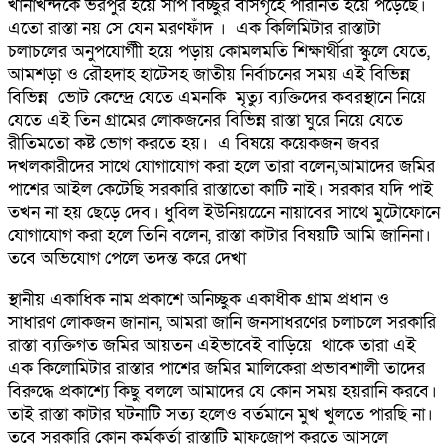
খানাখন্দকে ভরপুর হয়ে সাপ বিচ্ছুর বাসগৃহে পরিনিত হয়ে পড়েছে।
এতো রাস্তা নয় সে যেন মরণফাঁদ । এক কিলিমিটার রাস্তাটা
চলাচলের অনুপযোগীী হয়ে পড়ায় কোমলমতি শিক্ষার্থীরা স্কুলে যেতে,
আমশড়া ও রৌহদাহ হাটেসহ জাতীয় নির্বাচনের সময় এই বিভিন্ন
বিভিন্ন ভোট কেন্দ্রে যেতে এমনকি মৃত্যু ব্যক্তিদের কবরস্থানে নিয়ে
যেতে এই তিন গ্রামের লোকজনের বিভিন্ন রাস্তা ঘুরে নিয়ে যেতে
রীতিমতো কষ্ট ভোগ করতে হয়। এ বিষয়ে কয়েকজন জবর
দখলকারীদের সাথে যোগাযোগ করা হলে তারা বলেন,আমাদের জমির
পাশের আইল কেটেছি সরকারি রাস্তাতো কাটি নাই। সরকার যদি পাই
তখন না হয় ছেড়ে দেব। ধুবিল ইউনিয়নেেে নায়াবের সাথে মুটোফোনে
যোগাযোগ করা হলে তিনি বলেন, রাস্তা কাটার বিষয়টি আমি জানিনা।
তবে অভিযোগ পেলে তদন্ত করে দেখা
স্থানীয় একাধিক নাম প্রকাশে অনিচ্ছুক একাধীক গ্রাম প্রধান ও
সাধারণ লোকজন জানান, আমরা জানি জনসাধরণের চলাচলে সরকারি
রাস্তা ব্যক্তিগত জমির আয়তন এইভাবেই বাড়িয়ে থাকে তারা এই
এক কিলোমিটার রাস্তার পাশের জমির মালিকেরা প্রভাবশালী তাদের
বিরুদ্ধে প্রকাশ্যে কিছু বললে আমাদের যে কোন সময় হয়রানি করবে।
তাই রাস্তা কাটার ঘটনাটি সত্য হলেও বর্তমানে মুখ খুলতে পারছি না।
তবে সরকারি কোন কর্মকর্তা রাস্তাটি মাফজোপ করতে আসলে