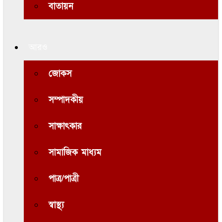
বাতায়ন
আরও
জোকস
সম্পাদকীয়
সাক্ষাৎকার
সামাজিক মাধ্যম
পাত্র/পাত্রী
স্বাস্থ্য