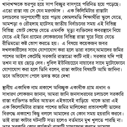
খানাখন্দকে ভরপুর হয়ে সাপ বিচ্ছুর বাসগৃহে পরিনিত হয়ে পড়েছে।
এতো রাস্তা নয় সে যেন মরণফাঁদ । এক কিলিমিটার রাস্তাটা
চলাচলের অনুপযোগীী হয়ে পড়ায় কোমলমতি শিক্ষার্থীরা স্কুলে যেতে,
আমশড়া ও রৌহদাহ হাটেসহ জাতীয় নির্বাচনের সময় এই বিভিন্ন
বিভিন্ন ভোট কেন্দ্রে যেতে এমনকি মৃত্যু ব্যক্তিদের কবরস্থানে নিয়ে
যেতে এই তিন গ্রামের লোকজনের বিভিন্ন রাস্তা ঘুরে নিয়ে যেতে
রীতিমতো কষ্ট ভোগ করতে হয়। এ বিষয়ে কয়েকজন জবর
দখলকারীদের সাথে যোগাযোগ করা হলে তারা বলেন,আমাদের জমির
পাশের আইল কেটেছি সরকারি রাস্তাতো কাটি নাই। সরকার যদি পাই
তখন না হয় ছেড়ে দেব। ধুবিল ইউনিয়নেেে নায়াবের সাথে মুটোফোনে
যোগাযোগ করা হলে তিনি বলেন, রাস্তা কাটার বিষয়টি আমি জানিনা।
তবে অভিযোগ পেলে তদন্ত করে দেখা
স্থানীয় একাধিক নাম প্রকাশে অনিচ্ছুক একাধীক গ্রাম প্রধান ও
সাধারণ লোকজন জানান, আমরা জানি জনসাধরণের চলাচলে সরকারি
রাস্তা ব্যক্তিগত জমির আয়তন এইভাবেই বাড়িয়ে থাকে তারা এই
এক কিলোমিটার রাস্তার পাশের জমির মালিকেরা প্রভাবশালী তাদের
বিরুদ্ধে প্রকাশ্যে কিছু বললে আমাদের যে কোন সময় হয়রানি করবে।
তাই রাস্তা কাটার ঘটনাটি সত্য হলেও বর্তমানে মুখ খুলতে পারছি না।
তবে সরকারি কোন কর্মকর্তা রাস্তাটি মাফজোপ করতে আসলে