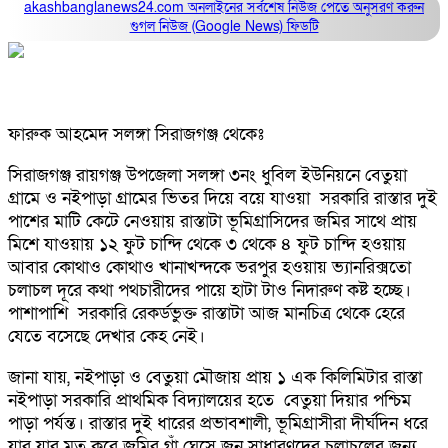
akashbanglanews24.com অনলাইনের সর্বশেষ নিউজ পেতে অনুসরণ করুন
গুগল নিউজ (Google News)
ফিডটি
ফারুক আহমেদ সলঙ্গা সিরাজগঞ্জ থেকেঃ
সিরাজগঞ্জ রায়গঞ্জ উপজেলা সলঙ্গা ৩নং ধুবিল ইউনিয়নে বেতুয়া
গ্রামে ও নইপাড়া গ্রামের ভিতর দিয়ে বয়ে যাওয়া সরকারি রাস্তার দুই
পাশের মাটি কেটে নেওয়ায় রাস্তাটা ভূমিগ্রাসিদের জমির সাথে প্রায়
মিশে যাওয়ায় ১২ ফুট চান্দি থেকে ৩ থেকে ৪ ফুট চান্দি হওয়ায়
আবার কোথাও কোথাও খানাখন্দকে ভরপুর হওয়ায় ভ্যানরিক্সতো
চলাচল দূরে কথা পথচারীদের পায়ে হাটা টাও নিদারুণ কষ্ট হচ্ছে।
পাশাপাশি সরকারি রেকর্ডভুক্ত রাস্তাটা আজ মানচিত্র থেকে হেরে
যেতে বসেছে দেখার কেহ নেই।
জানা যায়, নইপাড়া ও বেতুয়া মৌজায় প্রায় ১ এক কিলিমিটার রাস্তা
নইপাড়া সরকারি প্রাথমিক বিদ্যালয়ের হতে বেতুয়া দিয়ার পশ্চিম
পাড়া পর্যন্ত। রাস্তার দুই ধারের প্রভাবশালী, ভূমিগ্রাসীরা দীর্ঘদিন ধরে
যার যার মত করে জমির গাঁ ঘেসে জন সাধারণদের চলাচলের জন্য