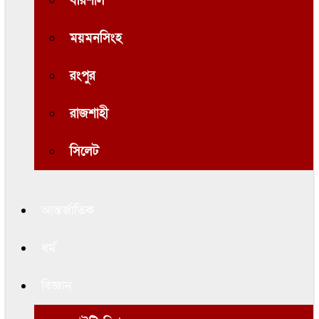
বরিশাল
ময়মনসিংহ
রংপুর
রাজশাহী
সিলেট
আন্তর্জাতিক
ধর্ম
বিজ্ঞান