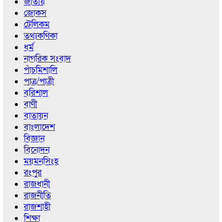
জাতীয়
জোকস
টেলিকম
তথ্যকণিকা
ধর্ম
নাগরিক সংবাদ
পাঁচমিশালি
পাত্র/পাত্রী
বরিশাল
বাণী
বাতায়ন
বাংলাদেশ
বিজ্ঞান
বিনোদন
ময়মনসিংহ
রংপুর
রাজধানী
রাজনীতি
রাজশাহী
শিক্ষা