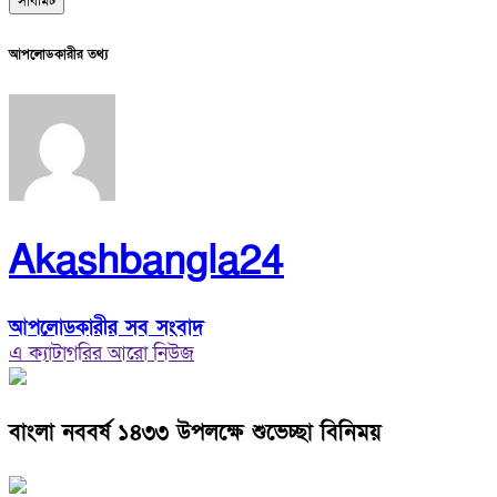
আপলোডকারীর তথ্য
Akashbangla24
আপলোডকারীর সব সংবাদ
এ ক্যাটাগরির আরো নিউজ
বাংলা নববর্ষ ১৪৩৩ উপলক্ষে শুভেচ্ছা বিনিময়