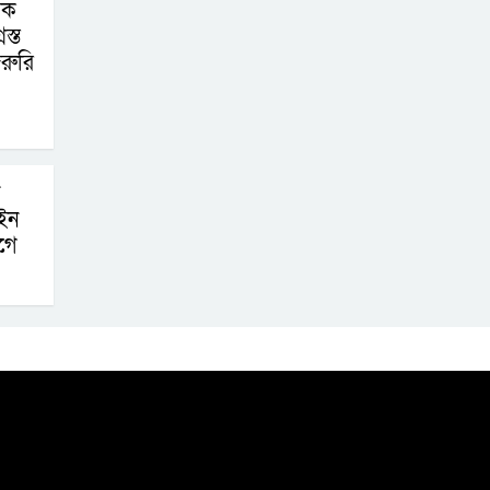
িক
স্ত
রুরি
ইন
গে