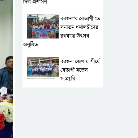
দিল প্রশাসন
বরগুনা’র বেতাগী’তে
সনাতন ধর্মালম্বীদের
রথযাত্রা উৎসব
অনুষ্ঠিত
বরগুনা জেলায় শীর্ষে
বেতাগী মডেল
স.প্রা.বি
টেকনাফে আকস্মিক
বন্যা; ৩৮০ ক্ষতিগ্রস্ত
পরিবারের জন্য
জরুরি সহায়তা শুরু যুব নেতৃত্বাধীন
সংগঠনগুলোর