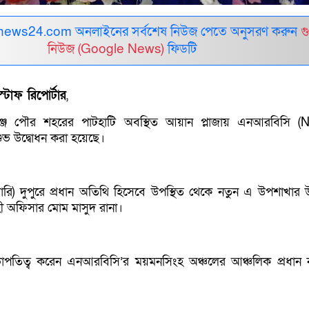
ews24.com অনলাইনের সর্বশেষ নিউজ পেতে অনুসরণ করুন
গ
নিউজ (Google News)
ফিডটি
টাফ রিপোর্টার
,
ঞ্জ পৌর শহরের পাটহাটি অবস্থিত আয়ান প্লাজায় এনআরবিসি (
শুভ উদ্বোধন করা হয়েছে।
য়ারি) দুপুরে প্রধান অতিথি হিসেবে উপস্থিত থেকে নতুন এ উপশাখার উ
হী অফিসার মোম মাসুদ রানা।
সভাপতিত্ব করেন এনআরবিসি’র ময়মনসিংহ অঞ্চলের আঞ্চলিক প্রধান ন