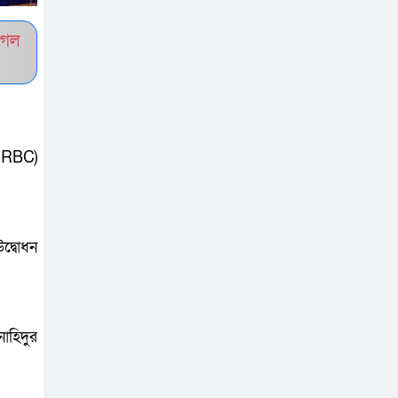
সচেতন প্রজন্ম গড়ার
ুগল
লক্ষ্যে বেতাগীতে
দুর্নীতি বিরোধী বিতর্ক
টিকটকে অশালীন
কনটেন্ট ও অনলাইন
NRBC)
হয়রানির অভিযোগে
ব্রাহ্মণবাড়িয়ায় উদ্বেগ
দ্বোধন
বেতাগীতে ঈদুল
আজহা উপলক্ষে
কুরবানির গরু দান,
দুস্থদের মাঝে মাংস বিতরণ
াহিদুর
ঈদের নামাজ শেষ না
হতে হতেই হামলা –