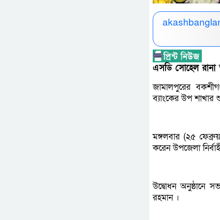
akashbanglan
এসডি সোহেল রানা স্
জামালপুরের বকশীগ
ব্যাংকের উপ শাখার 
মঙ্গলবার (২৫ ফেব্রু
করেন উপজেলা নির্বা
উদ্বোধন অনুষ্ঠানে 
রহমান ।