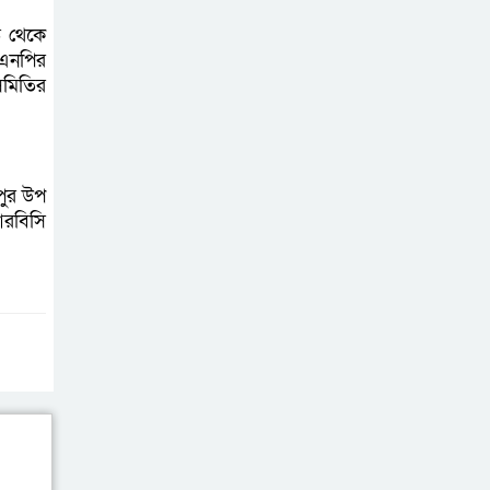
আহত ৬
ত থেকে
িএনপির
সমিতির
বরগুনায় তিন
দিনব্যাপী প্রপোজাল
রাইটিং প্রশিক্ষণের
উদ্বোধন
পুর উপ
আরবিসি
বিনামূল্যে বীজ ও
রাসায়নিক সার
বিতরণ কর্মসূচির
উদ্বোধন