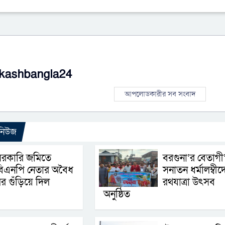
kashbangla24
আপলোডকারীর সব সংবাদ
 নিউজ
সরকারি জমিতে
বরগুনা’র বেতাগী
বিএনপি নেতার অবৈধ
সনাতন ধর্মালম্বীদ
র গুঁড়িয়ে দিল
রথযাত্রা উৎসব
অনুষ্ঠিত