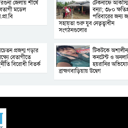
রগুনা জেলায় শীর্ষে
টেকনাফে আকস্ম
বেতাগী মডেল
বন্যা; ৩৮০ ক্ষতিগ্র
.প্রা.বি
পরিবারের জন্য জ
সহায়তা শুরু যুব নেতৃত্বাধীন
সংগঠনগুলোর
চেতন প্রজন্ম গড়ার
টিকটকে অশালীন
ক্ষ্যে বেতাগীতে
কনটেন্ট ও অনলা
ুর্নীতি বিরোধী বিতর্ক
হয়রানির অভিযো
ব্রাহ্মণবাড়িয়ায় উদ্বেগ