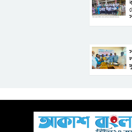
ব
স
স
ল
দ