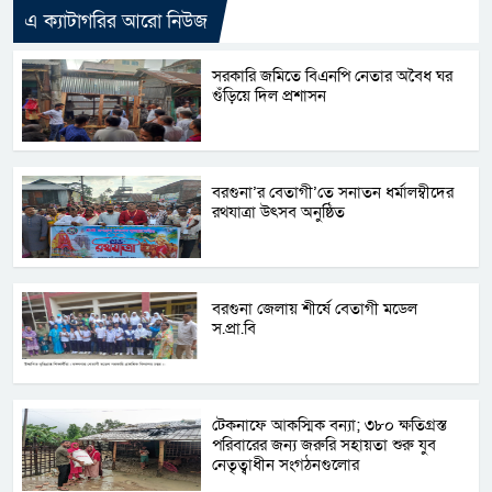
এ ক্যাটাগরির আরো নিউজ
সরকারি জমিতে বিএনপি নেতার অবৈধ ঘর
গুঁড়িয়ে দিল প্রশাসন
বরগুনা’র বেতাগী’তে সনাতন ধর্মালম্বীদের
রথযাত্রা উৎসব অনুষ্ঠিত
বরগুনা জেলায় শীর্ষে বেতাগী মডেল
স.প্রা.বি
টেকনাফে আকস্মিক বন্যা; ৩৮০ ক্ষতিগ্রস্ত
পরিবারের জন্য জরুরি সহায়তা শুরু যুব
নেতৃত্বাধীন সংগঠনগুলোর