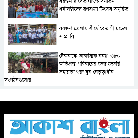
বরগুনা’র বেতাগী’তে সনাতন
ধর্মালম্বীদের রথযাত্রা উৎসব অনুষ্ঠিত
বরগুনা জেলায় শীর্ষে বেতাগী মডেল
স.প্রা.বি
টেকনাফে আকস্মিক বন্যা; ৩৮০
ক্ষতিগ্রস্ত পরিবারের জন্য জরুরি
সহায়তা শুরু যুব নেতৃত্বাধীন
সংগঠনগুলোর
সচেতন প্রজন্ম গড়ার লক্ষ্যে বেতাগীতে
দুর্নীতি বিরোধী বিতর্ক
টিকটকে অশালীন কনটেন্ট ও অনলাইন
হয়রানির অভিযোগে ব্রাহ্মণবাড়িয়ায়