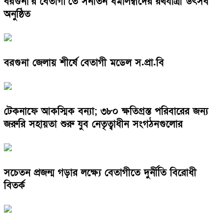
বরগুনা’র বেতাগী’তে সনাতন ধর্মালম্বীদের রথযাত্রা উৎসব
অনুষ্ঠিত
বরগুনা জেলায় শীর্ষে বেতাগী মডেল স.প্রা.বি
টেকনাফে আকস্মিক বন্যা; ৩৮০ ক্ষতিগ্রস্ত পরিবারের জন্য
জরুরি সহায়তা শুরু যুব নেতৃত্বাধীন সংগঠনগুলোর
সচেতন প্রজন্ম গড়ার লক্ষ্যে বেতাগীতে দুর্নীতি বিরোধী
বিতর্ক