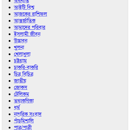
অর্থনীতি
আইটি বিশ্ব
আজকের রাশিফল
আন্তর্জাতিক
আমাদের পরিবার
ইসলামী জীবন
উদ্ভাবন
খুলনা
খেলাধুলা
চট্টগ্রাম
চাকরি-বাকরি
চিত্র বিচিত্র
জাতীয়
জোকস
টেলিকম
তথ্যকণিকা
ধর্ম
নাগরিক সংবাদ
পাঁচমিশালি
পাত্র/পাত্রী