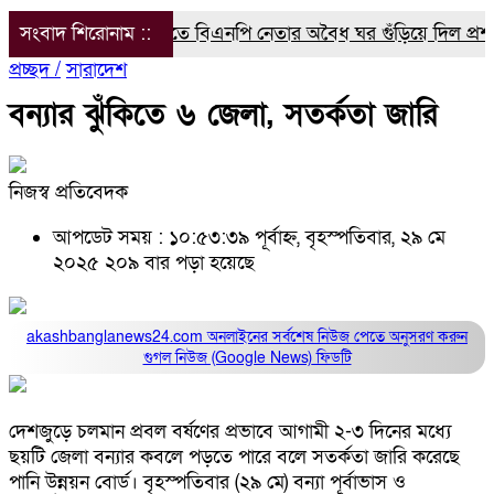
সংবাদ শিরোনাম ::
সরকারি জমিতে বিএনপি নেতার অবৈধ ঘর গুঁড়িয়ে দিল প্রশাসন
প্রচ্ছদ /
সারাদেশ
বন্যার ঝুঁকিতে ৬ জেলা, সতর্কতা জারি
নিজস্ব প্রতিবেদক
আপডেট সময় : ১০:৫৩:৩৯ পূর্বাহ্ন, বৃহস্পতিবার, ২৯ মে
২০২৫
২০৯ বার পড়া হয়েছে
akashbanglanews24.com অনলাইনের সর্বশেষ নিউজ পেতে অনুসরণ করুন
গুগল নিউজ (Google News)
ফিডটি
দেশজুড়ে চলমান প্রবল বর্ষণের প্রভাবে আগামী ২-৩ দিনের মধ্যে
ছয়টি জেলা বন্যার কবলে পড়তে পারে বলে সতর্কতা জারি করেছে
পানি উন্নয়ন বোর্ড। বৃহস্পতিবার (২৯ মে) বন্যা পূর্বাভাস ও